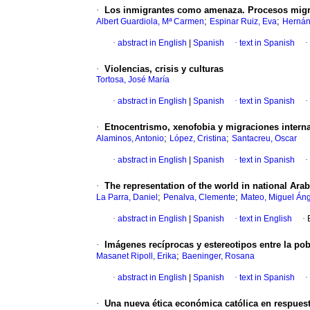
·
Los inmigrantes como amenaza. Procesos migrat
;
;
Albert Guardiola, Mª Carmen
Espinar Ruiz, Eva
Hernán
·
abstract in English
|
Spanish
·
text in Spanish
·
·
Violencias, crisis y culturas
Tortosa, José María
·
abstract in English
|
Spanish
·
text in Spanish
·
·
Etnocentrismo, xenofobia y migraciones intern
;
;
Alaminos, Antonio
López, Cristina
Santacreu, Oscar
·
abstract in English
|
Spanish
·
text in Spanish
·
·
The representation of the world in national Ar
;
;
La Parra, Daniel
Penalva, Clemente
Mateo, Miguel Án
·
abstract in English
|
Spanish
·
text in English
·
·
Imágenes recíprocas y estereotipos entre la pob
;
Masanet Ripoll, Erika
Baeninger, Rosana
·
abstract in English
|
Spanish
·
text in Spanish
·
·
Una nueva ética económica católica en respuest