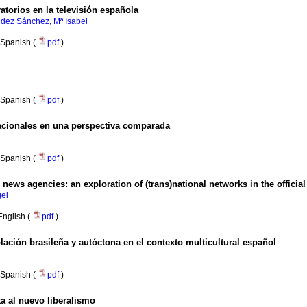
orios en la televisión española
dez Sánchez, Mª Isabel
Spanish (
pdf
)
Spanish (
pdf
)
acionales en una perspectiva comparada
Spanish (
pdf
)
ab news agencies
:
an exploration of (trans)national networks in the offici
gel
English (
pdf
)
lación brasileña y autóctona en el contexto multicultural español
Spanish (
pdf
)
a al nuevo liberalismo