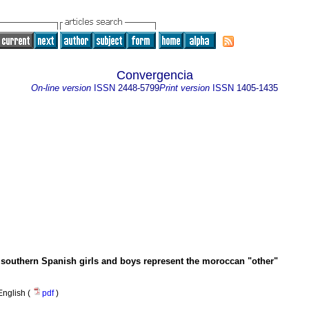
Convergencia
On-line version
ISSN
2448-5799
Print version
ISSN
1405-1435
southern Spanish girls and boys represent the moroccan "other"
English (
pdf
)