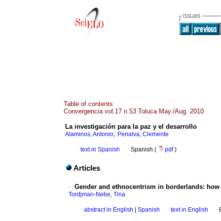
Table of contents
Convergencia vol.17 n.53 Toluca May./Aug. 2010
La investigación para la paz y el desarrollo
;
Alaminos, Antonio
Penalva, Clemente
·
text in Spanish
·
Spanish (
pdf
)
Articles
·
Gender and ethnocentrism in borderlands
:
how 
Tordjman-Nebe, Tina
·
abstract in English
|
Spanish
·
text in English
·