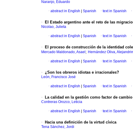
Naranjo, Eduardo
·
abstract in English
|
Spanish
·
text in Spanish
·
·
El Estado argentino ante el reto de las migraci
Nicolao, Julieta
·
abstract in English
|
Spanish
·
text in Spanish
·
·
El proceso de construcción de la identidad cole
;
Mercado Maldonado, Asael
Hernández Oliva, Alejandri
·
abstract in English
|
Spanish
·
text in Spanish
·
·
¿Son los obreros idiotas e irracionales?
León, Francisco José
·
abstract in English
|
Spanish
·
text in Spanish
·
·
La calidad en la gestión como factor de cambio
Contreras Orozco, Leticia
·
abstract in English
|
Spanish
·
text in Spanish
·
·
Hacia una definición de la virtud cívica
Tena Sánchez, Jordi