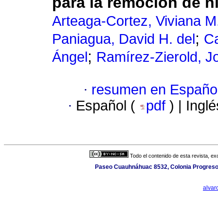
para la remoción de n
Arteaga-Cortez, Viviana M
;
Paniagua, David H. del
Ca
;
Ángel
Ramírez-Zierold, J
·
resumen en Españo
·
Español (
pdf
) | Ingl
Todo el contenido de esta revista, ex
Paseo Cuauhnáhuac 8532, Colonia Progreso, 
alva