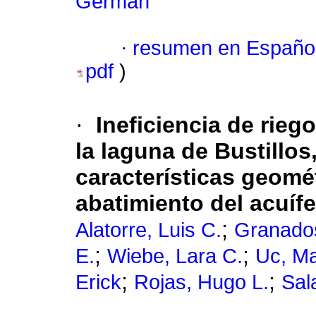
German
·
resumen en Españo
pdf
)
·
Ineficiencia de rieg
la laguna de Bustillo
características geomét
abatimiento del acuíf
;
Alatorre, Luis C.
Granados
;
;
E.
Wiebe, Lara C.
Uc, Ma
;
;
Erick
Rojas, Hugo L.
Sal