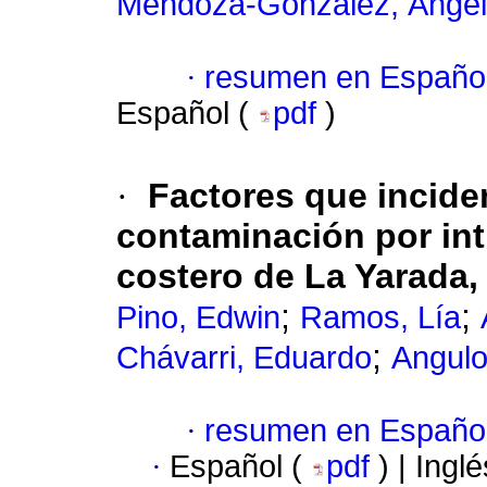
Mendoza-González, Ángel
·
resumen en Españo
Español (
pdf
)
·
Factores que incide
contaminación por int
costero de La Yarada,
;
;
Pino, Edwin
Ramos, Lía
;
Chávarri, Eduardo
Angulo
·
resumen en Españo
·
Español (
pdf
) | Ingl