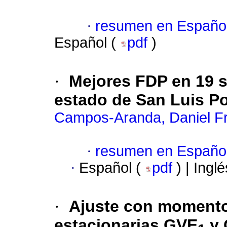
·
resumen en Españo
Español (
pdf
)
·
Mejores FDP en 19 s
estado de San Luis Po
Campos-Aranda, Daniel F
·
resumen en Españo
·
Español (
pdf
) | Ingl
·
Ajuste con momentos
estacionarias GVE
y 