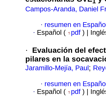
1
Campos-Aranda, Daniel F
·
resumen en Españo
·
Español (
pdf
) | Ingl
·
Evaluación del efec
pilares en la socavaci
;
Jaramillo-Mejía, Paul
Rey
·
resumen en Españo
·
Español (
pdf
) | Ingl