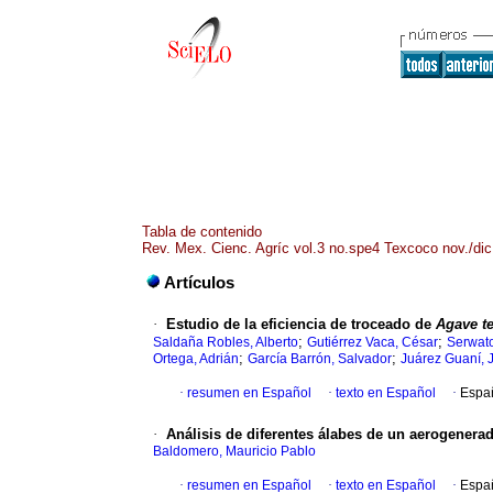
Tabla de contenido
Rev. Mex. Cienc. Agríc vol.3 no.spe4 Texcoco nov./dic
Artículos
·
Estudio de la eficiencia de troceado de
Agave t
;
;
Saldaña Robles, Alberto
Gutiérrez Vaca, César
Serwato
;
;
Ortega, Adrián
García Barrón, Salvador
Juárez Guaní,
·
resumen en Español
·
texto en Español
·
Espa
·
Análisis de diferentes álabes de un aerogenerad
Baldomero, Mauricio Pablo
·
resumen en Español
·
texto en Español
·
Espa