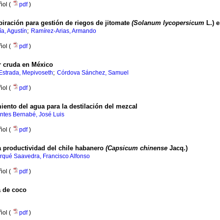
ñol (
pdf
)
piración para gestión de riegos de jitomate
(Solanum lycopersicum
L.) 
;
a, Agustín
Ramírez-Arias, Armando
ñol (
pdf
)
r cruda en México
;
Estrada, Mepivoseth
Córdova Sánchez, Samuel
ñol (
pdf
)
iento del agua para la destilación del mezcal
ntes Bernabé, José Luis
ñol (
pdf
)
la productividad del chile habanero
(Capsicum chinense
Jacq.)
rqué Saavedra, Francisco Alfonso
ñol (
pdf
)
a de coco
ñol (
pdf
)