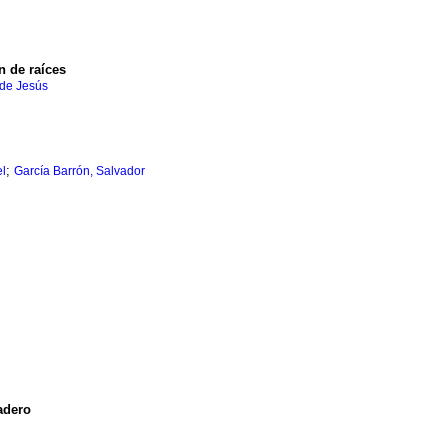
n de raíces
 de Jesús
;
el
García Barrón, Salvador
adero