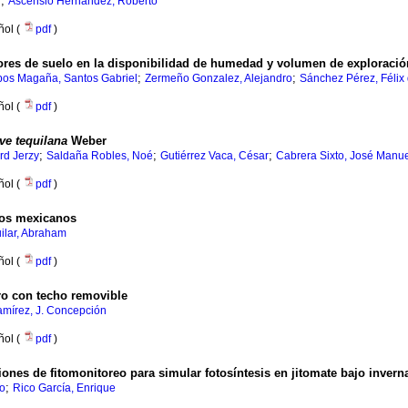
;
r
Ascensio Hernández, Roberto
ñol (
pdf
)
ores de suelo en la disponibilidad de humedad y volumen de exploració
;
;
os Magaña, Santos Gabriel
Zermeño Gonzalez, Alejandro
Sánchez Pérez, Félix
ñol (
pdf
)
ve tequilana
Weber
;
;
;
rd Jerzy
Saldaña Robles, Noé
Gutiérrez Vaca, César
Cabrera Sixto, José Manu
ñol (
pdf
)
eros mexicanos
ilar, Abraham
ñol (
pdf
)
ro con techo removible
amírez, J. Concepción
ñol (
pdf
)
iones de fitomonitoreo para simular fotosíntesis en jitomate bajo invern
;
zo
Rico García, Enrique