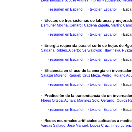
;
León Mostacero, José Andrés
Flores Magdaleno, Hécto
·
resumen en Español
·
texto en Español
·
Espa
·
Efectos de tres sistemas de labranza y mejorad
;
;
Demuner Molina, Genaro
Cadena Zapata, Martín
Camp
·
resumen en Español
·
texto en Español
·
Espa
·
Energía requerida para el corte de hojas de
Aga
;
Saldaña Robles, Alberto
Serwatowski Hlawinska, Rysza
·
resumen en Español
·
texto en Español
·
Espa
·
Eficiencia en el uso de la energía en invernad
;
;
Salazar Moreno, Raquel
Cruz Meza, Pedro
Rojano Agu
·
resumen en Español
·
texto en Español
·
Espa
·
Predicción de la transmitancia de un invernade
;
;
Flores Ortega, Adrián
Martínez Soto, Gerardo
Quiroz R
·
resumen en Español
·
texto en Español
·
Espa
·
Redes neuronales artificiales aplicadas a medic
;
Vargas Sállago, José Manuel
López Cruz, Irineo Loren