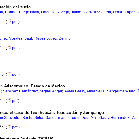
tación del suelo
;
;
;
;
a, Darina
Diego Nava, Fidel
Ruiz Vega, Jaime
González Cueto, Omar
López Br
ñol (
pdf
)
;
chez Morales, Saúl
Reyes López, Delfino
ñol (
pdf
)
ñol (
pdf
)
ión Atlacomulco, Estado de México
;
;
;
a
Sánchez Hernández, Miguel Ángel
Ayala Garay, Alma Velia
Sangerman-Jarquí
ñol (
pdf
)
xico
:
el caso de Teotihuacán, Tepotzotlán y Zumpango
;
;
é Saavedra, Bertha Sofía
Sangerman-Jarquín, Dora Ma.
Garay Hernández, Mar
ñol (
pdf
)
Maquinaria Agrícola (OCIMA)