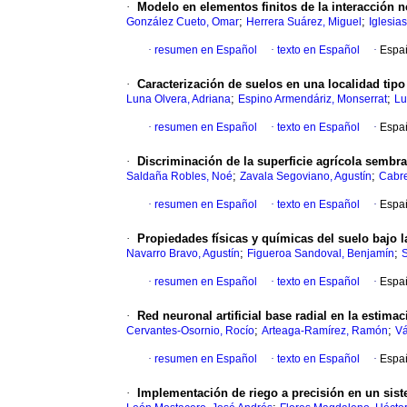
·
Modelo en elementos finitos de la interacción 
;
;
González Cueto, Omar
Herrera Suárez, Miguel
Iglesia
·
resumen en Español
·
texto en Español
·
Espa
·
Caracterización de suelos en una localidad tipo
;
;
Luna Olvera, Adriana
Espino Armendáriz, Monserrat
Lu
·
resumen en Español
·
texto en Español
·
Espa
·
Discriminación de la superficie agrícola sembr
;
;
Saldaña Robles, Noé
Zavala Segoviano, Agustín
Cabre
·
resumen en Español
·
texto en Español
·
Espa
·
Propiedades físicas y químicas del suelo bajo l
;
;
Navarro Bravo, Agustín
Figueroa Sandoval, Benjamín
·
resumen en Español
·
texto en Español
·
Espa
·
Red neuronal artificial base radial en la estima
;
;
Cervantes-Osornio, Rocío
Arteaga-Ramírez, Ramón
Vá
·
resumen en Español
·
texto en Español
·
Espa
·
Implementación de riego a precisión en un sist