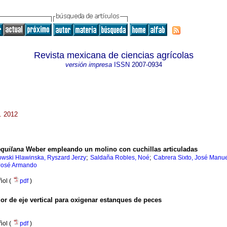
Revista mexicana de ciencias agrícolas
versión impresa
ISSN
2007-0934
. 2012
equilana
Weber empleando un molino con cuchillas articuladas
;
;
wski Hlawinska, Ryszard Jerzy
Saldaña Robles, Noé
Cabrera Sixto, José Manu
 José Armando
ñol (
pdf
)
or de eje vertical para oxigenar estanques de peces
ñol (
pdf
)