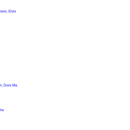
avo, Elvis
n, Dora Ma.
tha