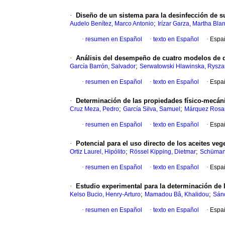
·
Diseño de un sistema para la desinfección de su
;
Audelo Benítez, Marco Antonio
Irízar Garza, Martha Bla
·
resumen en Español
·
texto en Español
·
Espa
·
Análisis del desempeño de cuatro modelos de d
;
García Barrón, Salvador
Serwatowski Hlawinska, Rysza
·
resumen en Español
·
texto en Español
·
Espa
·
Determinación de las propiedades físico-mecánic
;
;
Cruz Meza, Pedro
García Silva, Samuel
Márquez Rosa
·
resumen en Español
·
texto en Español
·
Espa
·
Potencial para el uso directo de los aceites ve
;
;
Ortiz Laurel, Hipólito
Rössel Kipping, Dietmar
Schümann
·
resumen en Español
·
texto en Español
·
Espa
·
Estudio experimental para la determinación de lo
;
;
Kelso Bucio, Henry-Arturo
Mamadou Bâ, Khalidou
Sánc
·
resumen en Español
·
texto en Español
·
Espa