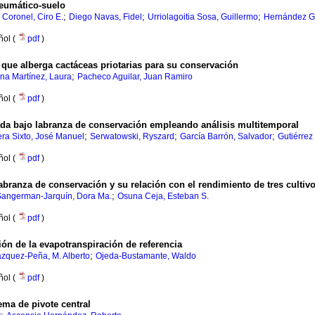
neumático-suelo
;
;
;
s Coronel, Ciro E.
Diego Navas, Fidel
Urriolagoitia Sosa, Guillermo
Hernández G
ñol (
pdf
)
 que alberga cactáceas priotarias para su conservación
;
na Martínez, Laura
Pacheco Aguilar, Juan Ramiro
ñol (
pdf
)
ada bajo labranza de conservación empleando análisis multitemporal
;
;
;
ra Sixto, José Manuel
Serwatowski, Ryszard
García Barrón, Salvador
Gutiérrez
ñol (
pdf
)
abranza de conservación y su relación con el rendimiento de tres cultiv
;
Sangerman-Jarquín, Dora Ma.
Osuna Ceja, Esteban S.
ñol (
pdf
)
ción de la evapotranspiración de referencia
;
zquez-Peña, M. Alberto
Ojeda-Bustamante, Waldo
ñol (
pdf
)
ema de pivote central