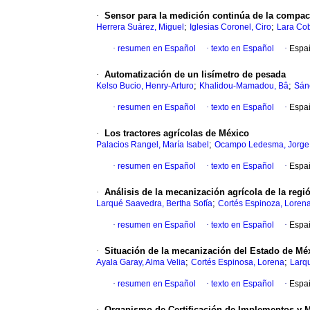
·
Sensor para la medición continúa de la compac
;
;
Herrera Suárez, Miguel
Iglesias Coronel, Ciro
Lara Cob
·
resumen en Español
·
texto en Español
·
Espa
·
Automatización de un lisímetro de pesada
;
;
Kelso Bucio, Henry-Arturo
Khalidou-Mamadou, Bâ
Sán
·
resumen en Español
·
texto en Español
·
Espa
·
Los tractores agrícolas de México
;
Palacios Rangel, María Isabel
Ocampo Ledesma, Jorge
·
resumen en Español
·
texto en Español
·
Espa
·
Análisis de la mecanización agrícola de la reg
;
Larqué Saavedra, Bertha Sofía
Cortés Espinoza, Loren
·
resumen en Español
·
texto en Español
·
Espa
·
Situación de la mecanización del Estado de Mé
;
;
Ayala Garay, Alma Velia
Cortés Espinosa, Lorena
Larqu
·
resumen en Español
·
texto en Español
·
Espa
·
Organismo de Certificación de Implementos y 