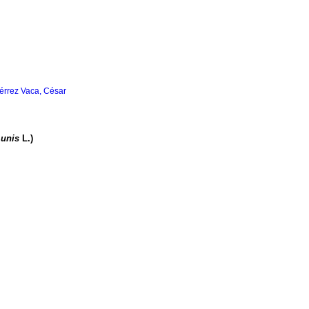
érrez Vaca, César
unis
L.)