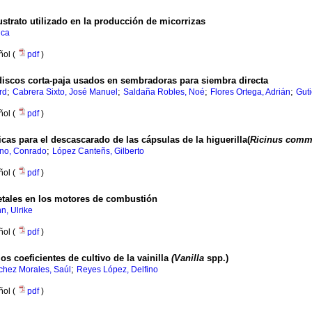
strato utilizado en la producción de micorrizas
nca
ñol (
pdf
)
iscos corta-paja usados en sembradoras para siembra directa
;
;
;
;
rd
Cabrera Sixto, José Manuel
Saldaña Robles, Noé
Flores Ortega, Adrián
Guti
ñol (
pdf
)
as para el descascarado de las cápsulas de la higuerilla(
Ricinus comm
;
no, Conrado
López Canteñs, Gilberto
ñol (
pdf
)
getales en los motores de combustión
, Ulrike
ñol (
pdf
)
s coeficientes de cultivo de la vainilla
(Vanilla
spp.)
;
hez Morales, Saúl
Reyes López, Delfino
ñol (
pdf
)