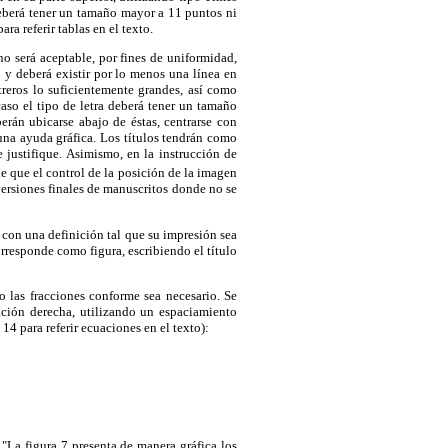
 deberá tener un tamaño mayor a 11 puntos ni
a referir tablas en el texto.
 no será aceptable, por fines de uniformidad,
o y deberá existir por lo menos una línea en
treros lo suficientemente grandes, así como
aso el tipo de letra deberá tener un tamaño
rán ubicarse abajo de éstas, centrarse con
una ayuda gráfica. Los títulos tendrán como
 justifique. Asimismo, en la instrucción de
de que el control de la posición de la imagen
versiones finales de manuscritos donde no se
 con una definición tal que su impresión sea
 corresponde como figura, escribiendo el título
o las fracciones conforme sea necesario. Se
ación derecha, utilizando un espaciamiento
4 para referir ecuaciones en el texto):
: "La figura 7 presenta de manera gráfica los