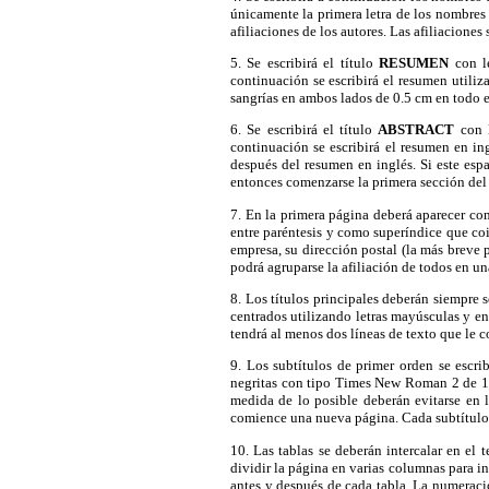
únicamente la primera letra de los nombres y
afiliaciones de los autores. Las afiliacione
5. Se escribirá el título
RESUMEN
con le
continuación se escribirá el resumen utili
sangrías en ambos lados de 0.5 cm en todo e
6. Se escribirá el título
ABSTRACT
con l
continuación se escribirá el resumen en in
después del resumen en inglés. Si este espa
entonces comenzarse la primera sección del 
7. En la primera página deberá aparecer co
entre paréntesis y como superíndice que coi
empresa, su dirección postal (la más breve 
podrá agruparse la afiliación de todos en un
8. Los títulos principales deberán siempre 
centrados utilizando letras mayúsculas y e
tendrá al menos dos líneas de texto que le c
9. Los subtítulos de primer orden se escrib
negritas con tipo Times New Roman 2 de 11 
medida de lo posible deberán evitarse en l
comience una nueva página. Cada subtítulo t
10. Las tablas se deberán intercalar en el 
dividir la página en varias columnas para in
antes y después de cada tabla. La numeració