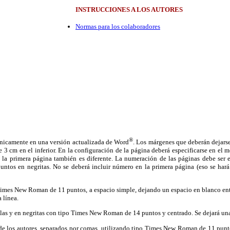
INSTRUCCIONES A LOS AUTORES
Normas para los colaboradores
®
rónicamente en una versión actualizada de Word
. Los márgenes que deberán dejarse
 3 cm en el inferior. En la configuración de la página deberá especificarse en el
e la primera página también es diferente. La numeración de las páginas debe ser en
os en negritas. No se deberá incluir número en la primera página (eso se hará e
o Times New Roman de 11 puntos, a espacio simple, dejando un espacio en blanco en
 línea.
culas y en negritas con tipo Times New Roman de 14 puntos y centrado. Se dejará una
 de los autores, separados por comas, utilizando tipo Times New Roman de 11 punt