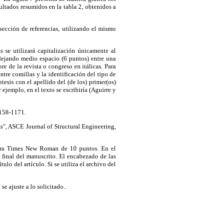
sultados resumidos en la tabla 2, obtenidos a
sección de referencias, utilizando el mismo
as se utilizará capitalización únicamente al
dejando medio espacio (6 puntos) entre una
re de la revista o congreso en itálicas. Para
 entre comillas y la identificación del tipo de
éntesis con el apellido del (de los) primer(os)
 ejemplo, en el texto se escribiría (Aguirre y
1158-1171.
s", ASCE Journal of Structural Engineering,
 letra Times New Roman de 10 puntos. En el
 final del manuscrito. El encabezado de las
ulo del artículo. Si se utiliza el archivo del
se ajuste a lo solicitado..