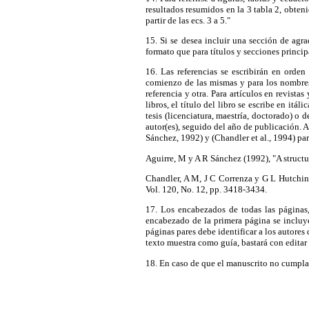
resultados resumidos en la 3 tabla 2, obteni
partir de las ecs. 3 a 5."
15. Si se desea incluir una sección de agr
formato que para títulos y secciones princip
16. Las referencias se escribirán en orden 
comienzo de las mismas y para los nombres
referencia y otra. Para artículos en revista
libros, el título del libro se escribe en itál
tesis (licenciatura, maestría, doctorado) o de
autor(es), seguido del año de publicación. A 
Sánchez, 1992) y (Chandler et al., 1994) para
Aguirre, M y A R Sánchez (1992), "A structu
Chandler, A M, J C Correnza y G L Hutchins
Vol. 120, No. 12, pp. 3418-3434.
17. Los encabezados de todas las páginas,
encabezado de la primera página se incluye
páginas pares debe identificar a los autores 
texto muestra como guía, bastará con editar 
18. En caso de que el manuscrito no cumpla al