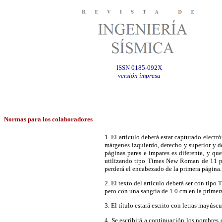
ISSN 0185-092X
versión impresa
Normas para los colaboradores
1. El artículo deberá estar capturado elect
márgenes izquierdo, derecho y superior y de
páginas pares e impares es diferente, y qu
utilizando tipo Times New Roman de 11 punt
perderá el encabezado de la primera página.
2. El texto del artículo deberá ser con tip
pero con una sangría de 1.0 cm en la primera
3. El título estará escrito con letras mayús
4. Se escribirá a continuación los nombres