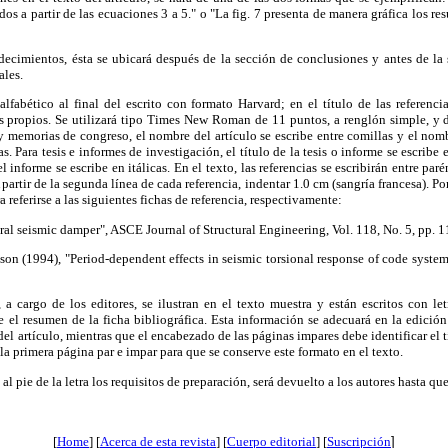
dos a partir de las ecuaciones 3 a 5." o "La fig. 7 presenta de manera gráfica los re
adecimientos, ésta se ubicará después de la sección de conclusiones y antes de la 
ales.
alfabético al final del escrito con formato Harvard; en el título de las referenci
 propios. Se utilizará tipo Times New Roman de 11 puntos, a renglón simple, y 
s y memorias de congreso, el nombre del artículo se escribe entre comillas y el nomb
icas. Para tesis e informes de investigación, el título de la tesis o informe se escribe
l informe se escribe en itálicas. En el texto, las referencias se escribirán entre par
partir de la segunda línea de cada referencia, indentar 1.0 cm (sangría francesa). Por
 referirse a las siguientes fichas de referencia, respectivamente:
ral seismic damper", ASCE Journal of Structural Engineering, Vol. 118, No. 5, pp. 
on (1994), "Period-dependent effects in seismic torsional response of code system
 a cargo de los editores, se ilustran en el texto muestra y están escritos con
 el resumen de la ficha bibliográfica. Esta información se adecuará en la edición
del artículo, mientras que el encabezado de las páginas impares debe identificar el tít
la primera página par e impar para que se conserve este formato en el texto.
 pie de la letra los requisitos de preparación, será devuelto a los autores hasta que 
[
Home
] [
Acerca de esta revista
] [
Cuerpo editorial
] [
Suscripción
]