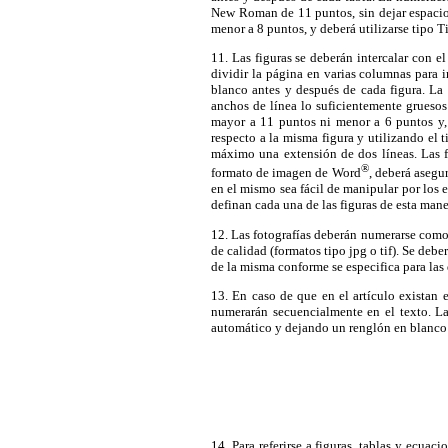
New Roman de 11 puntos, sin dejar espacio e
menor a 8 puntos, y deberá utilizarse tipo T
11. Las figuras se deberán intercalar con el
dividir la página en varias columnas para i
blanco antes y después de cada figura. La 
anchos de línea lo suficientemente gruesos
mayor a 11 puntos ni menor a 6 puntos y, 
respecto a la misma figura y utilizando el
máximo una extensión de dos líneas. Las fi
®
formato de imagen de Word
, deberá asegu
en el mismo sea fácil de manipular por los 
definan cada una de las figuras de esta maner
12. Las fotografías deberán numerarse como 
de calidad (formatos tipo jpg o tif). Se deber
de la misma conforme se especifica para las 
13. En caso de que en el artículo existan 
numerarán secuencialmente en el texto. La
automático y dejando un renglón en blanco an
14. Para referirse a figuras, tablas y ecuac