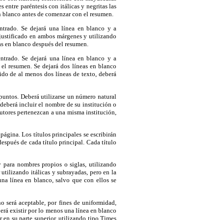
 entre paréntesis con itálicas y negritas las
 en blanco antes de comenzar con el resumen.
trado. Se dejará una línea en blanco y a
 justificado en ambos márgenes y utilizando
eas en blanco después del resumen.
trado. Se dejará una línea en blanco y a
 el resumen. Se dejará dos líneas en blanco
uido de al menos dos líneas de texto, deberá
puntos. Deberá utilizarse un número natural
deberá incluir el nombre de su institución o
autores pertenezcan a una misma institución,
ágina. Los títulos principales se escribirán
spués de cada título principal. Cada título
 y para nombres propios o siglas, utilizando
tilizando itálicas y subrayadas, pero en la
una línea en blanco, salvo que con ellos se
no será aceptable, por fines de uniformidad,
berá existir por lo menos una línea en blanco
 en su parte superior, utilizando tipo Times