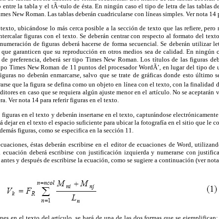
ntre la tabla y el tÃ¬tulo de ésta. En ningún caso el tipo de letra de las tablas
imes New Roman. Las tablas deberán cuadricularse con líneas simples. Ver nota 14 par
 texto, ubicándose lo más cerca posible a la sección de texto que las refiere, pero
ntercalar figuras con el texto. Se deberán centrar con respecto al formato del text
numeración de figuras deberá hacerse de forma secuencial. Se deberán utilizar le
 que garanticen que su reproducción en otros medios sea de calidad. En ningún c
de preferencia, deberá ser tipo Times New Roman. Los títulos de las figuras debe
 tipo Times New Roman de 11 puntos del procesador WordÃ’, en lugar del tipo de 
guras no deberán enmarcarse, salvo que se trate de gráficas donde esto último se
rarse que la figura se defina como un objeto en línea con el texto, con la finalidad 
editores en caso que se requiera algún ajuste menor en el artículo. No se aceptarán 
a. Ver nota 14 para referir figuras en el texto.
figuras en el texto y deberán insertarse en el texto, capturándose electrónicamente
á dejar en el texto el espacio suficiente para ubicar la fotografía en el sitio que le
demás figuras, como se especifica en la sección 11.
ecuaciones, éstas deberán escribirse en el editor de ecuaciones de Word, utilizand
 ecuación deberá escribirse con justificación izquierda y numerarse con justific
tes y después de escribirse la ecuación, como se sugiere a continuación (ver nota 1
iones en el texto del artículo, se hará de una de las dos formas que se ejemplifican