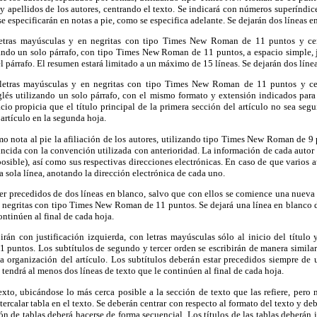
 apellidos de los autores, centrando el texto. Se indicará con números superíndices
s se especificarán en notas a pie, como se especifica adelante. Se dejarán dos líneas
tras mayúsculas y en negritas con tipo Times New Roman de 11 puntos y cen
zando un solo párrafo, con tipo Times New Roman de 11 puntos, a espacio simple,
l párrafo. El resumen estará limitado a un máximo de 15 líneas. Se dejarán dos lín
etras mayúsculas y en negritas con tipo Times New Roman de 11 puntos y cen
glés utilizando un solo párrafo, con el mismo formato y extensión indicados para
cio propicia que el título principal de la primera sección del artículo no sea seg
artículo en la segunda hoja.
mo nota al pie la afiliación de los autores, utilizando tipo Times New Roman de 9 
ncida con la convención utilizada con anterioridad. La información de cada autor 
posible), así como sus respectivas direcciones electrónicas. En caso de que varios 
a sola línea, anotando la dirección electrónica de cada uno.
ser precedidos de dos líneas en blanco, salvo que con ellos se comience una nueva p
n negritas con tipo Times New Roman de 11 puntos. Se dejará una línea en blanco de
ontinúen al final de cada hoja.
irán con justificación izquierda, con letras mayúsculas sólo al inicio del título
puntos. Los subtítulos de segundo y tercer orden se escribirán de manera similar u
a organización del artículo. Los subtítulos deberán estar precedidos siempre de 
endrá al menos dos líneas de texto que le continúen al final de cada hoja.
texto, ubicándose lo más cerca posible a la sección de texto que las refiere, pero 
tercalar tabla en el texto. Se deberán centrar con respecto al formato del texto y de
n de tablas deberá hacerse de forma secuencial. Los títulos de las tablas deberán ir