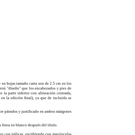
 en hojas tamaño carta son de 2.5 cm en los
 menú "diseño" que los encabezados y pies de
 la parte inferior con alineación centrada,
n la edición final), ya que de incluirla se
tre párrafos y justificado en ambos márgenes
 línea en blanco después del título.
os con itálicas, escribiendo con mayúsculas