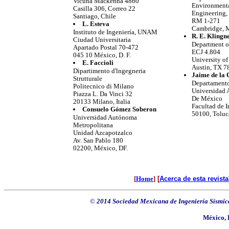
Vicuña Mackenna 4860
Environment
Casilla 306, Correo 22
Engineering,
Santiago, Chile
RM 1-271
L. Esteva
Cambridge, 
Instituto de Ingeniería, UNAM
R. E. Klingn
Ciudad Universitaria
Department o
Apartado Postal 70-472
ECJ 4.804
045 10 México, D. F.
University of
E. Faccioli
Austin, TX 
Dipartimento d'lngegneria
Jaime de la 
Strutturale
Departamento
Politecnico di Milano
Universidad 
Piazza L. Da Vinci 32
De México
20133 Milano, Italia
Facultad de I
Consuelo Gómez Soberon
50100, Toluc
Universidad Autónoma
Metropolitana
Unidad Azcapotzalco
Av. San Pablo 180
02200, México, DF.
[
Home
]
[
Acerca de esta revista
©
2014 Sociedad Mexicana de Ingeniería Sísmica
México, 