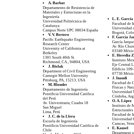
A. Barbat
Departamento de Resistencia de
Materiales y Estructuras en la
Ingeniería
L. E. García
Universidad Politécnica de
Facultad de I
Catalunya
Universidad 
Campus Norte UPC 08034 España
Bogotá, Col
V. V. Bertero
F. García Ja
Pacific Earthquake Engineering
García Jarque
Research Center
Av. Río Chur
University of California at
03340 Méxic
Berkeley
E. Heredia 
1301 South 46th St.
Instituto Mex
Richmond, CA., 94804, USA
Eje Central 
J. Bielak
Edificio 109-
Department of Civil Engineering
07730 Méxic
Carnegie Mellon University
J. Inaudi
Pittsburg, PA, 15213, USA
Facultad de C
M. Blondet
Físicas y Nat
Departamento de Ingeniería
Universidad 
Pontificia Universidad Católica
Córdoba, Arg
del Perú
O. A. López
Av. Universitaria, Cuadra 18
Instituto de 
San Miguel
Estructurale
Lima, Perú
Facultad de I
J. C. de la Llera
Universidad 
Escuela de Ingeniería
Caracas, Ven
Pontificia Universidad Católica de
E. Kausel
Chile
Department o