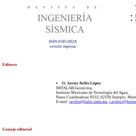
ISSN 0185-092X
versión impresa
Editores
Dr.
Javier Avilés López
IMTALAB-Geotecnia,
Instituto Mexicano de Tecnología del Agua,
Paseo Cuauhnahuac 8532, 62550 Jiutepec, More
E-mail:
javiles@tlaloc.imta.mx
,
j.aviles.l@hotm
Consejo editorial