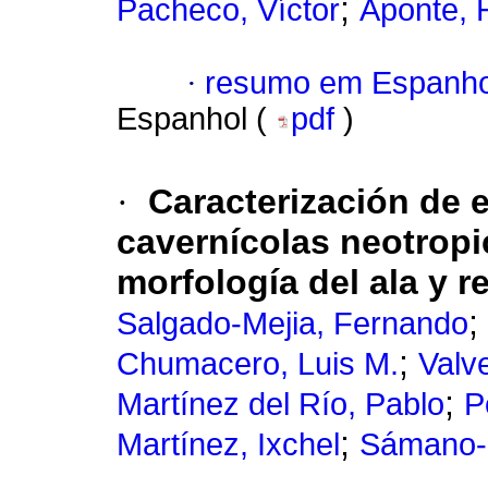
;
Pacheco, Víctor
Aponte, 
·
resumo em Espanho
Espanhol (
pdf
)
·
Caracterización de 
cavernícolas neotropi
morfología del ala y 
;
Salgado-Mejia, Fernando
;
Chumacero, Luis M.
Valve
;
Martínez del Río, Pablo
P
;
Martínez, Ixchel
Sámano-B