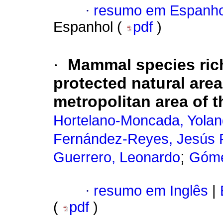
·
resumo em Espanho
Espanhol (
pdf
)
·
Mammal species ric
protected natural area
metropolitan area of t
Hortelano-Moncada, Yola
Fernández-Reyes, Jesús 
;
Guerrero, Leonardo
Góme
·
resumo em Inglês
|
(
pdf
)