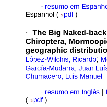
·
resumo em Espanho
Espanhol (
pdf
)
·
The Big Naked-back
Chiroptera, Mormoopid
geographic distributi
;
López-Wilchis, Ricardo
M
García-Mudarra, Juan Luí
Chumacero, Luis Manuel
·
resumo em Inglês
|
(
pdf
)