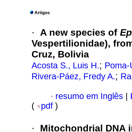
Artigos
·
A new species of
Ep
Vespertilionidae), fr
Cruz, Bolivia
;
Acosta S., Luis H.
Poma-U
;
Rivera-Páez, Fredy A.
Ra
·
resumo em Inglês
|
(
pdf
)
·
Mitochondrial DNA i