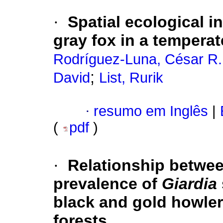
·
Spatial ecological 
gray fox in a temperat
Rodríguez-Luna, César R.
;
David
List, Rurik
·
resumo em Inglês
|
(
pdf
)
·
Relationship betwe
prevalence of
Giardia
black and gold howle
forests