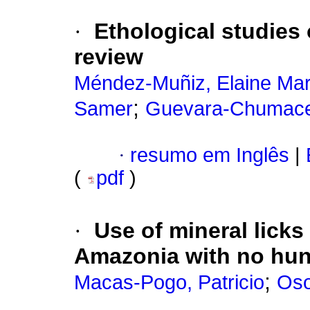
·
Ethological studies
review
Méndez-Muñiz, Elaine Mar
;
Samer
Guevara-Chumacer
·
resumo em Inglês
|
(
pdf
)
·
Use of mineral lick
Amazonia with no hun
;
Macas-Pogo, Patricio
Oso