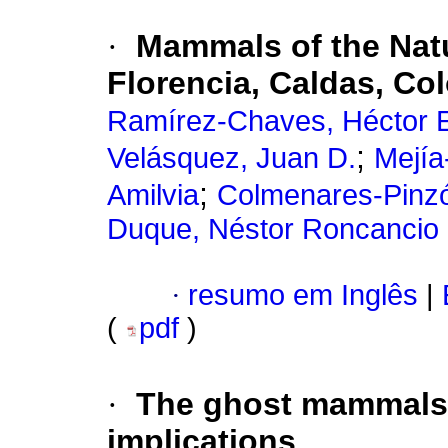
·
Mammals of the Natu
Florencia, Caldas, Co
Ramírez-Chaves, Héctor 
;
Velásquez, Juan D.
Mejía
;
Amilvia
Colmenares-Pinzó
Duque, Néstor Roncancio
·
resumo em Inglês
|
(
pdf
)
·
The ghost mammals 
implications