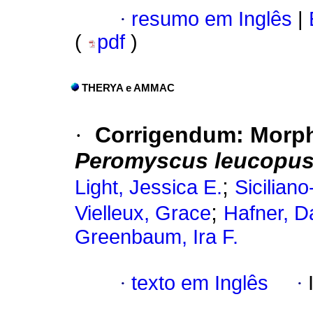
·
resumo em Inglês
|
(
pdf
)
THERYA e AMMAC
·
Corrigendum: Morpho
Peromyscus leucopu
;
Light, Jessica E.
Siciliano
;
Vielleux, Grace
Hafner, D
Greenbaum, Ira F.
·
texto em Inglês
·