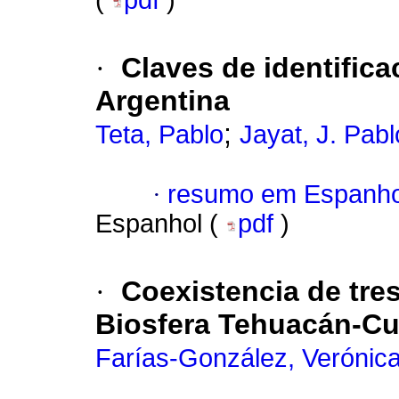
(
pdf
)
·
Claves de identific
Argentina
;
Teta, Pablo
Jayat, J. Pabl
·
resumo em Espanho
Espanhol (
pdf
)
·
Coexistencia de tres
Biosfera Tehuacán-Cu
Farías-González, Verónic