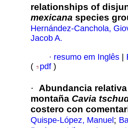
relationships of disju
mexicana
species gro
Hernández-Canchola, Gio
Jacob A.
·
resumo em Inglês
|
(
pdf
)
·
Abundancia relativa 
montaña
Cavia tschud
costero con comentar
;
Quispe-López, Manuel
Ba