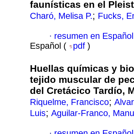
faunísticas en el Plei
;
Charó, Melisa P.
Fucks, E
·
resumen en Español
Español (
pdf
)
Huellas químicas y bi
tejido muscular de pe
del Cretácico Tardío, 
;
Riquelme, Francisco
Alva
;
Luis
Aguilar-Franco, Manu
·
resumen en Español