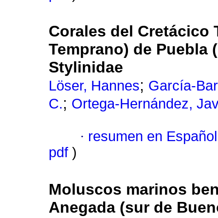
Corales del Cretácico
Temprano) de Puebla (M
Stylinidae
;
Löser, Hannes
García-Bar
;
C.
Ortega-Hernández, Jav
·
resumen en Español
pdf
)
Moluscos marinos bent
Anegada (sur de Bueno