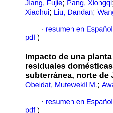
;
Jiang, Fujie
Pang, Xiongqi
;
;
Xiaohui
Liu, Dandan
Wang
·
resumen en Español
pdf
)
Impacto de una planta
residuales domésticas
subterránea, norte de
;
Obeidat, Mutewekil M.
Aw
·
resumen en Español
pdf
)