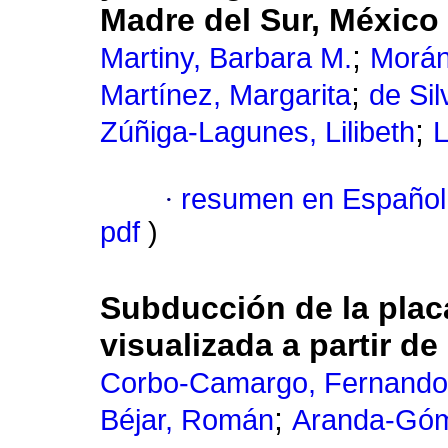
Madre del Sur, México
;
Martiny, Barbara M.
Morán
;
Martínez, Margarita
de Si
;
Zúñiga-Lagunes, Lilibeth
L
·
resumen en Español
pdf
)
Subducción de la placa
visualizada a partir d
Corbo-Camargo, Fernando
;
Béjar, Román
Aranda-Góm