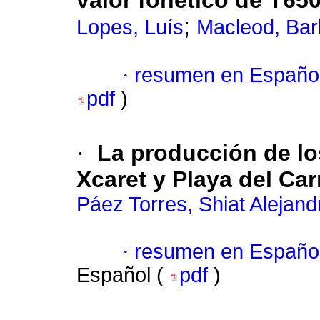
valor fonético de T65
;
Lopes, Luís
Macleod, Bar
·
resumen en Españo
pdf
)
·
La producción de lo
Xcaret y Playa del Ca
Páez Torres, Shiat Alejand
·
resumen en Españo
Español (
pdf
)