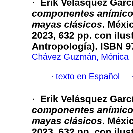
·
Erik Velásquez Garc
componentes anímicos
mayas clásicos
. Méxi
2023, 632 pp. con ilu
Antropología). ISBN 9
Chávez Guzmán, Mónica
·
texto en Español
·
Erik Velásquez Garc
componentes anímicos
mayas clásicos
. Méxi
2023, 632 pp. con ilu