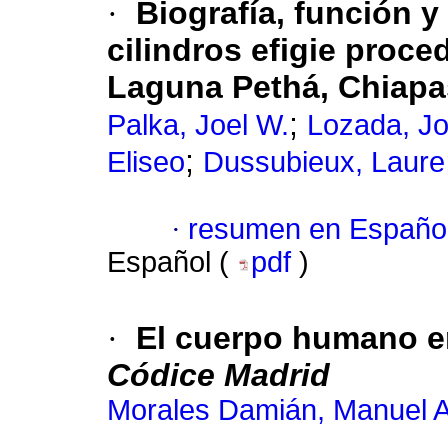
·
Biografía, función y
cilindros efigie proc
Laguna Pethá, Chiapa
;
Palka, Joel W.
Lozada, J
;
Eliseo
Dussubieux, Laure
·
resumen en Españo
Español (
pdf
)
·
El cuerpo humano en
Códice Madrid
Morales Damián, Manuel A