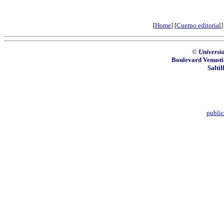
[
Home
] [
Cuerpo editorial
]
©
Universi
Boulevard Venusti
Salti
publi