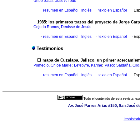
Uribe Salas, José Alfredo
·
resumen en Español
|
Inglés
·
texto en Español
·
Esp
·
1985: los primeros trazos del proyecto de Jorge Car
Cejudo Ramos, Denisse de Jesús
·
resumen en Español
|
Inglés
·
texto en Español
·
Esp
Testimonios
·
El mapa de Cuzalapa, Jalisco, un primer acercamiento
;
;
Pomedio, Chloé Marie
Lefebvre, Karine
Pasco Saldaña, Gild
·
resumen en Español
|
Inglés
·
texto en Español
·
Esp
Todo el contenido de esta revista, ex
Av. José Parres Arias #150, San José de
leshisto