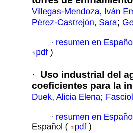
torres de enfriamiento
Villegas-Mendoza, Iván 
;
Pérez-Castrejón, Sara
Ge
·
resumen en Españo
pdf
)
·
Uso industrial del 
coeficientes para la i
;
Duek, Alicia Elena
Fasciol
·
resumen en Españo
Español (
pdf
)