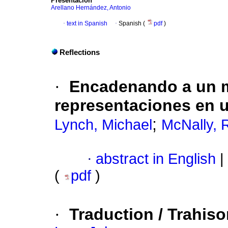
Presentación
Arellano Hernández, Antonio
·
text in Spanish
·
Spanish (
pdf
)
Reflections
·
Encadenando a un 
representaciones en 
;
Lynch, Michael
McNally, 
·
abstract in English
|
(
pdf
)
·
Traduction / Trahis