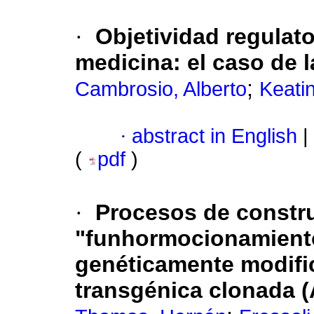
·
Objetividad regulat
medicina
:
el caso de 
;
Cambrosio, Alberto
Keatin
·
abstract in English
|
(
pdf
)
·
Procesos de constr
"funhormocionamient
genéticamente modif
transgénica clonada (