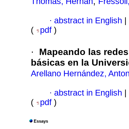
;
Thomas, Hernán
Fressoli
·
abstract in English
|
(
pdf
)
·
Mapeando las redes 
básicas en la Univers
Arellano Hernández, Anton
·
abstract in English
|
(
pdf
)
Essays