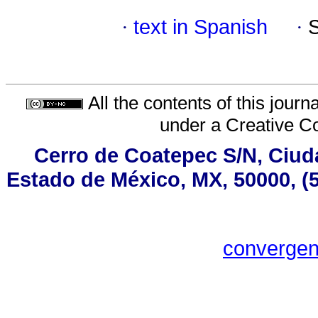
·
text in Spanish
·
All the contents of this jour
under a
Creative C
Cerro de Coatepec S/N, Ciudad
Estado de México, MX, 50000, (5
converge