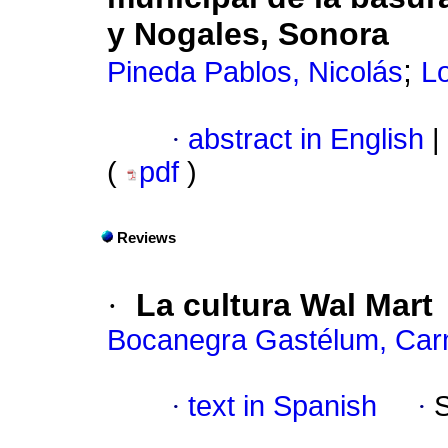
y Nogales, Sonora
;
Pineda Pablos, Nicolás
L
·
abstract in English
|
(
pdf
)
Reviews
·
La cultura Wal Mart
Bocanegra Gastélum, Ca
·
text in Spanish
·