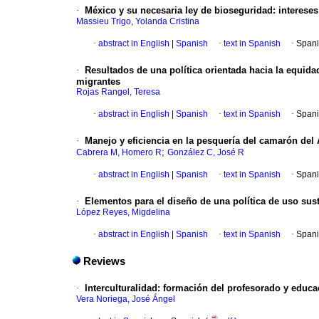
·
México y su necesaria ley de bioseguridad
:
interese
Massieu Trigo, Yolanda Cristina
·
abstract in English
|
Spanish
·
text in Spanish
·
Spani
·
Resultados de una política orientada hacia la equidad
migrantes
Rojas Rangel, Teresa
·
abstract in English
|
Spanish
·
text in Spanish
·
Spani
·
Manejo y eficiencia en la pesquería del camarón del 
;
Cabrera M, Homero R
González C, José R
·
abstract in English
|
Spanish
·
text in Spanish
·
Spani
·
Elementos para el diseño de una política de uso sus
López Reyes, Migdelina
·
abstract in English
|
Spanish
·
text in Spanish
·
Spani
Reviews
·
Interculturalidad
:
formación del profesorado y educa
Vera Noriega, José Ángel