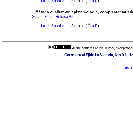
·
text in Spanish
·
Spanish (
pdf
)
·
Método cualitativo
:
epistemología, complementaried
Grubits Freire, Heloisa Bruna
·
text in Spanish
·
Spanish (
pdf
)
All the contents of this journal, except wh
Carretera al Ejido La Victoria, Km 0.6, H
estu