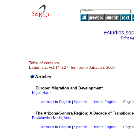
Estudios soc
Print v
Table of contents
Estud. soc vol.14 n.27 Hermosillo Jan./Jun. 2006
Articles
·
Europe
:
Migration and Development
Nigel, Harris
·
abstract in English
|
Spanish
·
text in English
·
Englis
·
The Arizona-Sonora Region
:
A Decade of Transborde
Pavlakovich-Kochi, Vera
·
abstract in English
|
Spanish
·
text in English
·
Englis