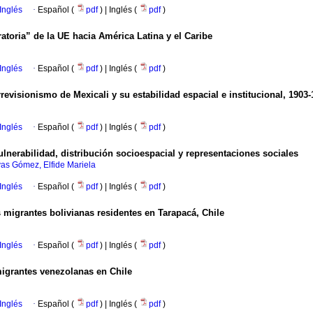
Inglés
·
Español (
pdf
) | Inglés (
pdf
)
ratoria” de la UE hacia América Latina y el Caribe
Inglés
·
Español (
pdf
) | Inglés (
pdf
)
evisionismo de Mexicali y su estabilidad espacial e institucional, 1903-
Inglés
·
Español (
pdf
) | Inglés (
pdf
)
lnerabilidad, distribución socioespacial y representaciones sociales
vas Gómez, Elfide Mariela
Inglés
·
Español (
pdf
) | Inglés (
pdf
)
 migrantes bolivianas residentes en Tarapacá, Chile
Inglés
·
Español (
pdf
) | Inglés (
pdf
)
migrantes venezolanas en Chile
Inglés
·
Español (
pdf
) | Inglés (
pdf
)