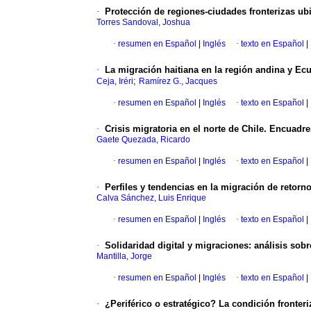
·
Protección de regiones-ciudades fronterizas ub
Torres Sandoval, Joshua
·
resumen en Español
|
Inglés
·
texto en Español
|
·
La migración haitiana en la región andina y Ecua
;
Ceja, Iréri
Ramírez G., Jacques
·
resumen en Español
|
Inglés
·
texto en Español
|
·
Crisis migratoria en el norte de Chile. Encuadr
Gaete Quezada, Ricardo
·
resumen en Español
|
Inglés
·
texto en Español
|
·
Perfiles y tendencias en la migración de retor
Calva Sánchez, Luis Enrique
·
resumen en Español
|
Inglés
·
texto en Español
|
·
Solidaridad digital y migraciones: análisis sob
Mantilla, Jorge
·
resumen en Español
|
Inglés
·
texto en Español
|
·
¿Periférico o estratégico? La condición fronter