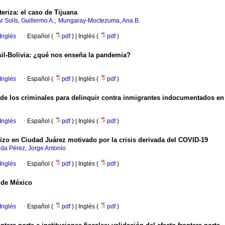
eriza: el caso de Tijuana
;
r Solís, Guillermo A.
Mungaray-Moctezuma, Ana B.
Inglés
·
Español (
pdf
) | Inglés (
pdf
)
sil-Bolivia: ¿qué nos enseña la pandemia?
Inglés
·
Español (
pdf
) | Inglés (
pdf
)
al de los criminales para delinquir contra inmigrantes indocumentados e
Inglés
·
Español (
pdf
) | Inglés (
pdf
)
rizo en Ciudad Juárez motivado por la crisis derivada del COVID-19
da Pérez, Jorge Antonio
Inglés
·
Español (
pdf
) | Inglés (
pdf
)
e de México
Inglés
·
Español (
pdf
) | Inglés (
pdf
)