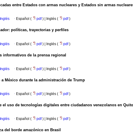
icadas entre Estados con armas nucleares y Estados sin armas nucleare
Inglés
·
Español (
pdf
) | Inglés (
pdf
)
dor: políticas, trayectorias y perfiles
Inglés
·
Español (
pdf
) | Inglés (
pdf
)
es informativos de la prensa regional
Inglés
·
Español (
pdf
) | Inglés (
pdf
)
no a México durante la administración de Trump
Inglés
·
Español (
pdf
) | Inglés (
pdf
)
re el uso de tecnologías digitales entre ciudadanos venezolanos en Quit
Inglés
·
Español (
pdf
) | Inglés (
pdf
)
iza del borde amazónico en Brasil