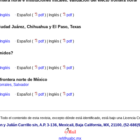
ntera norte e instituciones fiscales: validación del efecto frontera norte
Inglés
·
Español (
pdf
) | Inglés (
pdf
)
Ciudad Juárez, Chihuahua y El Paso, Texas
Inglés
·
Español (
pdf
) | Inglés (
pdf
)
Unidos?
Inglés
·
Español (
pdf
) | Inglés (
pdf
)
 frontera norte de México
orrales, Salvador
Inglés
·
Español (
pdf
) | Inglés (
pdf
)
Todo el contenido de esta revista, excepto dónde está identificado, está bajo una
Licencia 
y Julián Carrillo s/n, A.P. 3-136, Mexicali, Baja California, MX, 21100, (52-686
ref@uabc.mx