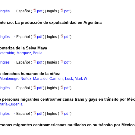
Inglés
·
Español (
pdf
) | Inglés (
pdf
)
onterizo. La producción de expulsabilidad en Argentina
Inglés
·
Español (
pdf
) | Inglés (
pdf
)
ronteriza de la Selva Maya
;
Esmeralda
Marquez, Beula
Inglés
·
Español (
pdf
) | Inglés (
pdf
)
os derechos humanos de la niñez
;
Montenegro Núñez, María del Carmen
Lusk, Mark W
Inglés
·
Español (
pdf
) | Inglés (
pdf
)
 de personas migrantes centroamericanas trans y gays en tránsito por Méx
María-Eugenia
Inglés
·
Español (
pdf
) | Inglés (
pdf
)
ersonas migrantes centroamericanas mutiladas en su tránsito por México