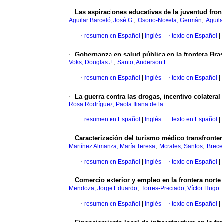
·
Las aspiraciones educativas de la juventud front
;
;
Aguilar Barceló, José G.
Osorio-Novela, Germán
Aguila
·
resumen en Español
|
Inglés
·
texto en Español
|
·
Gobernanza en salud pública en la frontera Bra
;
Voks, Douglas J.
Santo, Anderson L.
·
resumen en Español
|
Inglés
·
texto en Español
|
·
La guerra contra las drogas, incentivo colater
Rosa Rodríguez, Paola Iliana de la
·
resumen en Español
|
Inglés
·
texto en Español
|
·
Caracterización del turismo médico transfronte
;
;
Martínez Almanza, María Teresa
Morales, Santos
Brece
·
resumen en Español
|
Inglés
·
texto en Español
|
·
Comercio exterior y empleo en la frontera nort
;
Mendoza, Jorge Eduardo
Torres-Preciado, Víctor Hugo
·
resumen en Español
|
Inglés
·
texto en Español
|