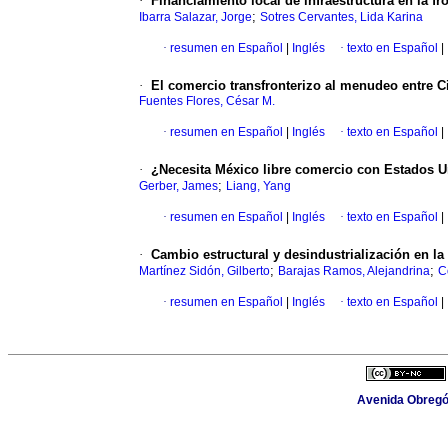
·
Financiamiento local de infraestructura en la fro
;
Ibarra Salazar, Jorge
Sotres Cervantes, Lida Karina
·
resumen en Español
|
Inglés
·
texto en Español
|
·
El comercio transfronterizo al menudeo entre 
Fuentes Flores, César M.
·
resumen en Español
|
Inglés
·
texto en Español
|
·
¿Necesita México libre comercio con Estados 
;
Gerber, James
Liang, Yang
·
resumen en Español
|
Inglés
·
texto en Español
|
·
Cambio estructural y desindustrialización en la
;
;
Martínez Sidón, Gilberto
Barajas Ramos, Alejandrina
C
·
resumen en Español
|
Inglés
·
texto en Español
|
Avenida Obregón 