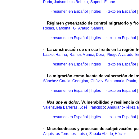
;
Porto, Jadson Luís Rebelo
Superti, Eliane
·
resumen en Español
|
Inglés
·
texto en Español
|
·
Régimen
generizado
de control migratorio y fr
;
Rosas, Carolina
Gil Araujo, Sandra
·
resumen en Español
|
Inglés
·
texto en Español
|
·
La construcción de un eco-frente en la región f
;
;
Laako, Hanna
Ramos Muñoz, Dora
Pliego Alvarado, 
·
resumen en Español
|
Inglés
·
texto en Español
|
·
La migración como fuente de vulneración de l
;
;
Sánchez-García, Georgina
Chávez-Santamaría, Paula
·
resumen en Español
|
Inglés
·
texto en Español
|
·
Nos une el dolor
. Vulnerabilidad y resiliencia
;
Valenzuela Barreras, José Francisco
Anguiano-Téllez, 
·
resumen en Español
|
Inglés
·
texto en Español
|
·
Microteodiceas y procesos de subjetivación: p
;
Alquisiras Terrones, Luisa
Zapata Aburto, Héctor