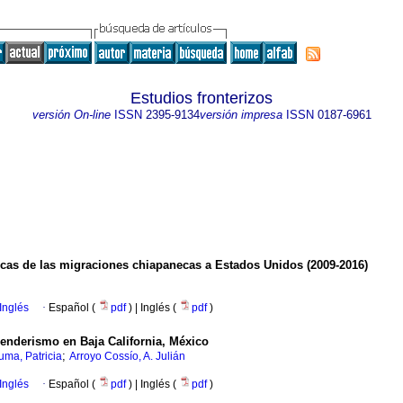
Estudios fronterizos
versión On-line
ISSN
2395-9134
versión impresa
ISSN
0187-6961
cas de las migraciones chiapanecas a Estados Unidos (2009-2016)
Inglés
·
Español (
pdf
) | Inglés (
pdf
)
senderismo en Baja California, México
;
ma, Patricia
Arroyo Cossío, A. Julián
Inglés
·
Español (
pdf
) | Inglés (
pdf
)