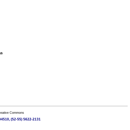
as
Creative Commons
 04510, (52-55) 5622-2131