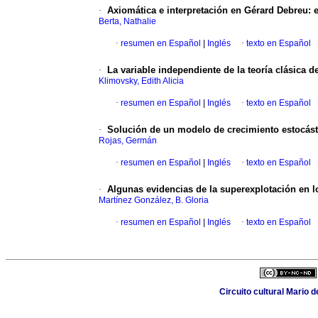
·
Axiomática e interpretación en Gérard Debreu: 
Berta, Nathalie
·
resumen en Español
|
Inglés
·
texto en Español
·
La variable independiente de la teoría clásica d
Klimovsky, Edith Alicia
·
resumen en Español
|
Inglés
·
texto en Español
·
Solución de un modelo de crecimiento estocásti
Rojas, Germán
·
resumen en Español
|
Inglés
·
texto en Español
·
Algunas evidencias de la superexplotación en l
Martínez González, B. Gloria
·
resumen en Español
|
Inglés
·
texto en Español
Circuito cultural Mario 