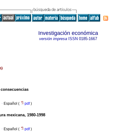
Investigación económica
versión impresa
ISSN
0185-1667
99
s consecuencias
·
Español (
pdf
)
tura mexicana, 1980-1998
·
Español (
pdf
)