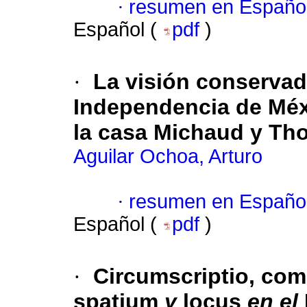
·
resumen en Españo
Español (
pdf
)
·
La visión conservad
Independencia de Méxi
la casa Michaud y Th
Aguilar Ochoa, Arturo
·
resumen en Españo
Español (
pdf
)
·
Circumscriptio, com
spatium
y
locus
en el