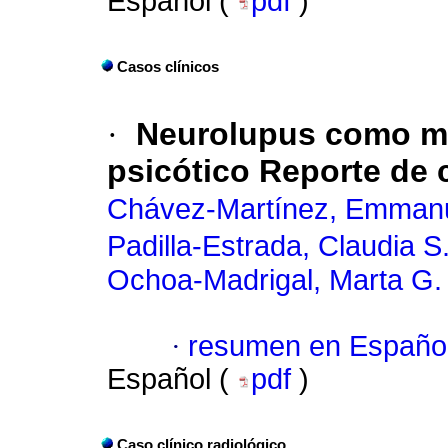
Español (
pdf
)
Casos clínicos
·
Neurolupus como ma
psicótico Reporte de 
Chávez-Martínez, Emmanu
Padilla-Estrada, Claudia S
Ochoa-Madrigal, Marta G.
·
resumen en Españo
Español (
pdf
)
Caso clínico radiológico