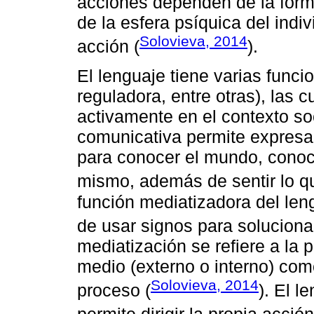
acciones dependen de la forma
de la esfera psíquica del indi
Solovieva, 2014
acción (
).
El lenguaje tiene varias func
reguladora, entre otras), las c
activamente en el contexto soc
comunicativa permite expresar 
para conocer el mundo, conoc
mismo, además de sentir lo que
función mediatizadora del leng
de usar signos para solucionar
mediatización se refiere a la p
medio (externo o interno) com
Solovieva, 2014
proceso (
). El l