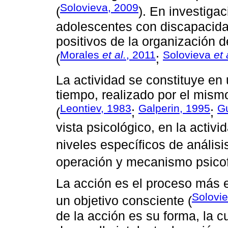
Solovieva, 2009
(
). En investiga
adolescentes con discapacida
positivos de la organización d
Morales
et al.
, 2011
Solovieva
et 
(
;
La actividad se constituye en
tiempo, realizado por el mism
Leontiev, 1983
Galperin, 1995
Gu
(
;
;
vista psicológico, en la activi
niveles específicos de análisis
operación y mecanismo psicofi
La acción es el proceso más el
Solovi
un objetivo consciente (
de la acción es su forma, la c