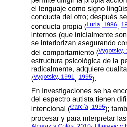
permite dirigir la propia acció
el lenguaje como signo lingüís
conducta del otro; después se 
Luria, 1986
1
conducta propia (
,
internos (que inicialmente son
se interiorizan asegurando con
Vygotsky,
del comportamiento (
estructura psicológica de la 
radicalmente, adquiere cualit
Vygotsky, 1991
1995
(
,
).
En investigaciones se ha enco
del espectro autista tienen di
García, 1995
intencional (
); tam
procesar y para interpretar l
Alcaraz y Colás, 2010
Uljarevic y