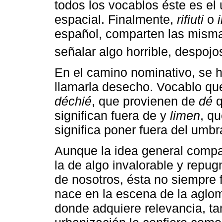
todos los vocablos éste es el
espacial. Finalmente,
rifiuti
o
español, comparten las mismas
señalar algo horrible, despoj
En el camino nominativo, se h
llamarla desecho. Vocablo que
déchié
, que provienen de
dé
q
significan fuera de y
limen
, qu
significa poner fuera del umbra
Aunque la idea general compa
la de algo invalorable y repu
de nosotros, ésta no siempre 
nace en la escena de la aglo
donde adquiere relevancia, tan