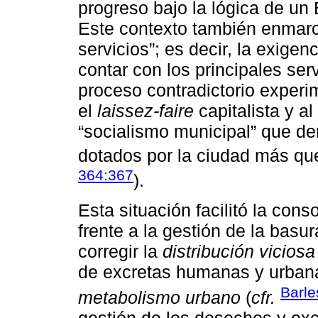
progreso bajo la lógica de un 
Este contexto también enmarc
servicios”; es decir, la exigen
contar con los principales ser
proceso contradictorio experi
el
laissez-faire
capitalista y a
“socialismo municipal” que d
dotados por la ciudad más que 
364:367
).
Esta situación facilitó la con
frente a la gestión de la basu
corregir la
distribución vicios
de excretas humanas y urbana
Barle
metabolismo urbano
(
cfr.