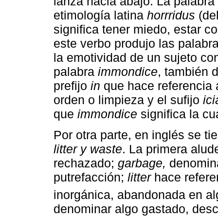
lanza hacia abajo. La palabra
etimología latina
horrridus
(de
significa tener miedo, estar c
este verbo produjo las palabra
la emotividad de un sujeto con
palabra
immondice
, también d
prefijo
in
que hace referencia
orden o limpieza y el sufijo
ici
que
immondice
significa la cu
Por otra parte, en inglés se t
litter y waste
. La primera alud
rechazado;
garbage,
denomina
putrefacción;
litter
hace refere
inorgánica, abandonada en alg
denominar algo gastado, desc