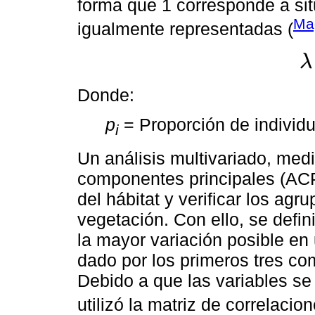
forma que 1 corresponde a sit
Ma
igualmente representadas (
λ
λ
=
Donde:
p
= Proporción de individ
i
Un análisis multivariado, medi
componentes principales (ACP)
del hábitat y verificar los agr
vegetación. Con ello, se defin
la mayor variación posible en
dado por los primeros tres co
Debido a que las variables se
utilizó la matriz de correlacion