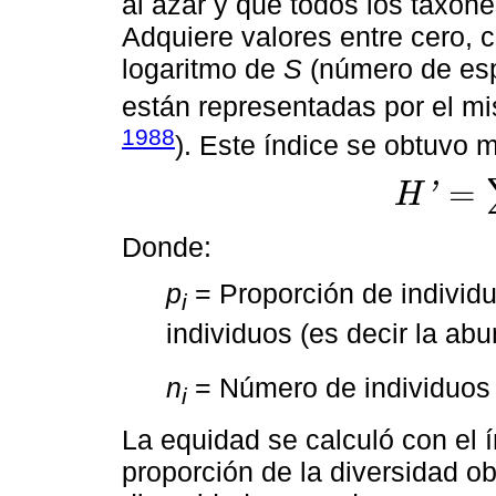
al azar y que todos los taxon
Adquiere valores entre cero, 
logaritmo de
S
(número de esp
están representadas por el m
1988
). Este índice se obtuvo 
=
'
H
H
'
=
∑
i
s
=
1
p
i
l
n
p
i
Donde:
p
= Proporción de individ
i
individuos (es decir la ab
n
= Número de individuos
i
La equidad se calculó con el 
proporción de la diversidad o