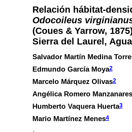
Relación hábitat-densi
Odocoileus virginianu
(Coues & Yarrow, 1875)
Sierra del Laurel, Agu
Salvador Martín Medina Torre
2
Edmundo García Moya
2
Marcelo Márquez Olivas
Angélica Romero Manzanare
3
Humberto Vaquera Huerta
4
Mario Martínez Menes