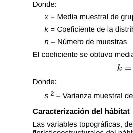
Donde:
x
= Media muestral de grup
k
= Coeficiente de la distr
n
= Número de muestras
El coeficiente se obtuvo medi
=
k
k
=
x
2
/
s
2
Donde:
2
s
= Varianza muestral de
Caracterización del hábitat
Las variables topográficas, de
florísticoestructurales del háb