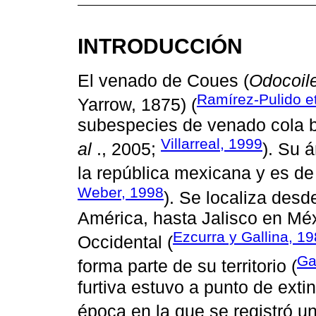
INTRODUCCIÓN
El venado de Coues (
Odocoile
Ramírez-Pulido et
Yarrow, 1875) (
subespecies de venado cola 
Villarreal, 1999
al
., 2005;
). Su 
la república mexicana y es de 
Weber, 1998
). Se localiza des
América, hasta Jalisco en Méx
Ezcurra y Gallina, 1
Occidental (
Ga
forma parte de su territorio (
furtiva estuvo a punto de exti
época en la que se registró 