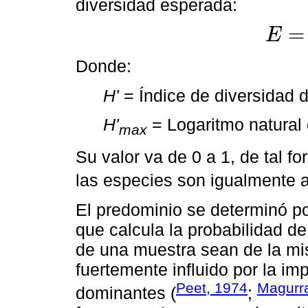
diversidad esperada:
=
E
E
=
H
'
/
H
'
m
Donde:
H'
= Índice de diversidad 
H'
= Logaritmo natural
max
Su valor va de 0 a 1, de tal 
las especies son igualmente 
El predominio se determinó p
que calcula la probabilidad d
de una muestra sean de la mi
fuertemente influido por la i
Peet, 1974
Magurr
dominantes (
;