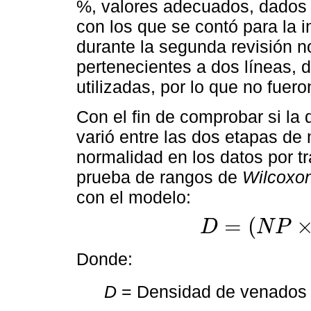
%, valores adecuados, dados 
con los que se contó para la 
durante la segunda revisión n
pertenecientes a dos líneas, 
utilizadas, por lo que no fuero
Con el fin de comprobar si l
varió entre las dos etapas de
normalidad en los datos por tr
prueba de rangos de
Wilcoxo
con el modelo:
=
(
D
N
P
D
=
(
N
P
×
P
G
)
/
(
T
P
×
T
D
)
Donde:
D
= Densidad de venados