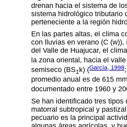
drenan hacia el sistema de los
sistema hidrológico tributario 
perteneciente a la región hidr
En las partes altas, el clima
con lluvias en verano (C (w)),
del Valle de Huajucar, el cli
la zona oriental, hacia el vall
García, 1998
semiseco (BS
k) (
1
promedio anual es de 615 mm,
documentado entre 1960 y 20
Se han identificado tres tipo
matorral subtropical y pastiza
pecuario es la principal acti
algunas áreas agrícolas, y hu