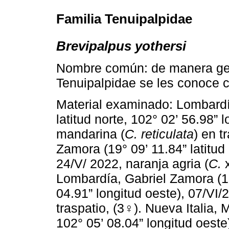
Familia Tenuipalpidae
Brevipalpus yothersi
Nombre común: de manera gene
Tenuipalpidae se les conoce c
Material examinado: Lombardí
latitud norte, 102° 02’ 56.98” 
mandarina (
C. reticulata
) en t
Zamora (19° 09’ 11.84” latitud 
24/V/ 2022, naranja agria (
C.
Lombardía, Gabriel Zamora (19°
04.91” longitud oeste), 07/VI/
traspatio, (3♀). Nueva Italia, M
102° 05’ 08.04” longitud oeste