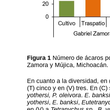
Figura 1
Número de ácaros po
Zamora y Mújica, Michoacán.
En cuanto a la diversidad, en 
(T) cinco y en (V) tres. En (C)
yothersi, P. oleivora
.
E. banks
yothersi
,
E. banksi
,
Eutetrany
en (V) a
Tetranychus
sp.,
B. y