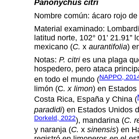
Panonychus citri
Nombre común: ácaro rojo de l
Material examinado: Lombardí
latitud norte, 102° 01’ 21.91” 
mexicano (
C.
x
aurantifolia
) e
Notas:
P. citri
es una plaga que
hospedero, pero ataca princi
NAPPO, 201
en todo el mundo (
limón (C
. x limon
) en Estados
Costa Rica, España y China (
paradidi
) en Estados Unidos d
Dorkeld, 2022
), mandarina (
C. r
y naranja (
C.
x
sinensis
) en H
registró en limoneros en el e