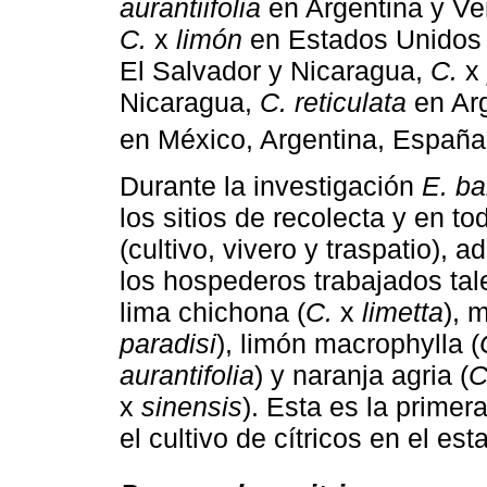
aurantiifolia
en Argentina y V
C.
x
limón
en Estados Unidos 
El Salvador y Nicaragua,
C.
x
Nicaragua,
C. reticulata
en Arg
en México, Argentina, España,
Durante la investigación
E. ba
los sitios de recolecta y en t
(cultivo, vivero y traspatio)
los hospederos trabajados tal
lima chichona (
C.
x
limetta
), 
paradisi
), limón macrophylla (
aurantifolia
) y naranja agria (
C
x
sinensis
). Esta es la prime
el cultivo de cítricos en el e