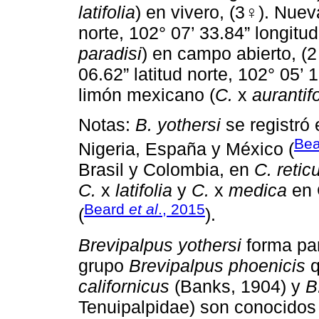
latifolia
) en vivero, (3♀). Nueva
norte, 102° 07’ 33.84” longitud 
paradisi
) en campo abierto, (2
06.62” latitud norte, 102° 05’ 
limón mexicano (
C.
x
aurantifo
Notas:
B. yothersi
se registró
Be
Nigeria, España y México (
Brasil y Colombia, en
C. retic
C.
x
latifolia
y
C.
x
medica
en 
Beard
et al
., 2015
(
).
Brevipalpus yothersi
forma par
grupo
Brevipalpus phoenicis
q
californicus
(Banks, 1904) y
B
Tenuipalpidae) son conocidos 