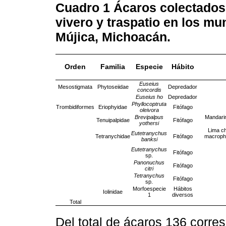
Cuadro 1
Ácaros colectados 
vivero y traspatio en los mu
Mújica, Michoacán.
Orden
Familia
Especie
Hábito
Euseius
Mesostigmata
Phytoseiidae
Depredador
concordis
Euseius ho
Depredador
Phyllocoptruta
Trombidiformes
Eriophyidae
Fitófago
oleivora
Brevipalpus
Mandarin
Tenuipalpidae
Fitófago
yothersi
Lima ch
Eutetranychus
Tetranychidae
Fitófago
macrophy
banksi
Eutetranychus
Fitófago
sp.
Panonuchus
Fitófago
citri
Tetranychus
Fitófago
sp.
Morfoespecie
Hábitos
Iolinidae
1
diversos
Total
Del total de ácaros 136 corre