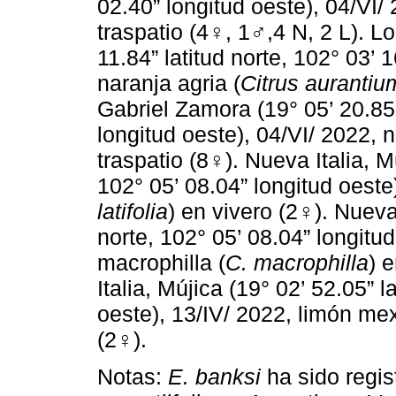
02.40” longitud oeste), 04/VI/ 
traspatio (4♀, 1♂,4 N, 2 L). 
11.84” latitud norte, 102° 03’ 
naranja agria (
Citrus aurantiu
Gabriel Zamora (19° 05’ 20.85”
longitud oeste), 04/VI/ 2022, n
traspatio (8♀). Nueva Italia, Mú
102° 05’ 08.04” longitud oeste
latifolia
) en vivero (2♀). Nueva 
norte, 102° 05’ 08.04” longitud
macrophilla (
C. macrophilla
) 
Italia, Mújica (19° 02’ 52.05” l
oeste), 13/IV/ 2022, limón me
(2♀).
Notas:
E. banksi
ha sido regis