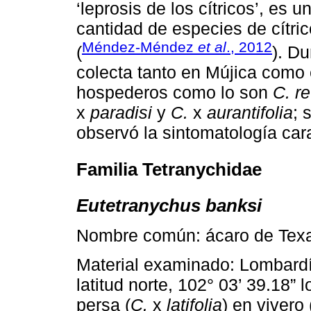
‘leprosis de los cítricos’, es
cantidad de especies de cítri
Méndez-Méndez
et al
., 2012
(
). Du
colecta tanto en Mújica como
hospederos como lo son
C. re
x
paradisi
y
C.
x
aurantifolia
; 
observó la sintomatología cara
Familia Tetranychidae
Eutetranychus banksi
Nombre común: ácaro de Tex
Material examinado: Lombardí
latitud norte, 102° 03’ 39.18” l
persa (
C.
x
latifolia
) en vivero