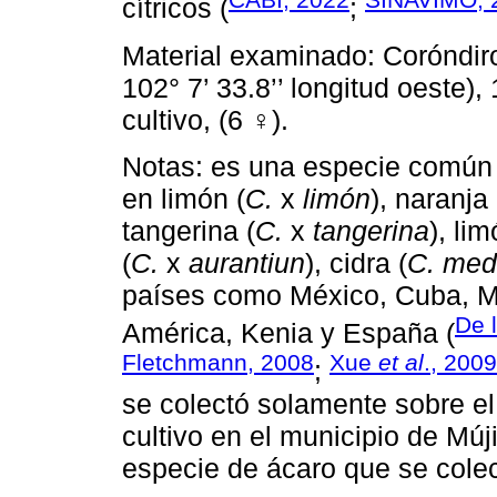
cítricos (
;
Material examinado: Coróndiro, 
102° 7’ 33.8’’ longitud oeste), 
cultivo, (6 ♀).
Notas: es una especie común
en limón (
C.
x
limón
), naranja 
tangerina (
C.
x
tangerina
), li
(
C.
x
aurantiun
), cidra (
C. med
países como México, Cuba, Mal
De 
América, Kenia y España (
Fletchmann, 2008
Xue
et al
., 2009
;
se colectó solamente sobre el 
cultivo en el municipio de Múj
especie de ácaro que se colec