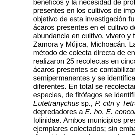
benéficos y la necesidad de prof
presentes en los cultivos de imp
objetivo de esta investigación f
ácaros presentes en el cultivo de
abundancia en cultivo, vivero y 
Zamora y Mújica, Michoacán. Las
método de colecta directa de ene
realizaron 25 recolectas en cin
ácaros presentes se contabiliza
semipermanentes y se identific
diferentes. En total se recolect
especies, de fitófagos se identif
Eutetranychus
sp.,
P. citri
y
Tet
depredadores a
E. ho
,
E. conco
Iolinidae. Ambos municipios pre
ejemplares colectados; sin emb