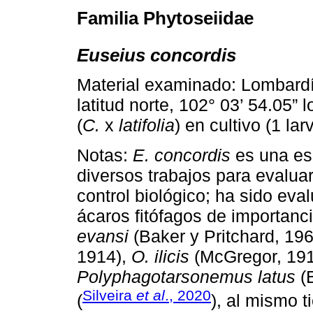
Familia Phytoseiidae
Euseius concordis
Material examinado: Lombardí
latitud norte, 102° 03’ 54.05” 
(
C.
x
latifolia
) en cultivo (1 lar
Notas:
E. concordis
es una esp
diversos trabajos para evalu
control biológico; ha sido ev
ácaros fitófagos de importa
evansi
(Baker y Pritchard, 19
1914),
O. ilicis
(McGregor, 1917
Polyphagotarsonemus latus
(B
Silveira
et al
., 2020
(
), al mismo 