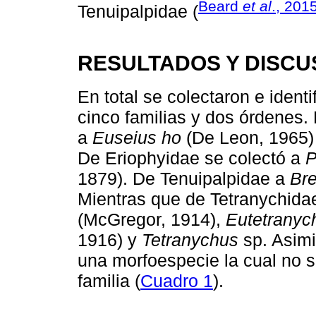
Beard
et al
., 201
Tenuipalpidae (
RESULTADOS Y DISCU
En total se colectaron e ident
cinco familias y dos órdenes. 
a
Euseius ho
(De Leon, 1965)
De Eriophyidae se colectó a
P
1879). De Tenuipalpidae a
Bre
Mientras que de Tetranychidae
(McGregor, 1914),
Eutetranyc
1916) y
Tetranychus
sp. Asimi
una morfoespecie la cual no se
familia (
Cuadro 1
).