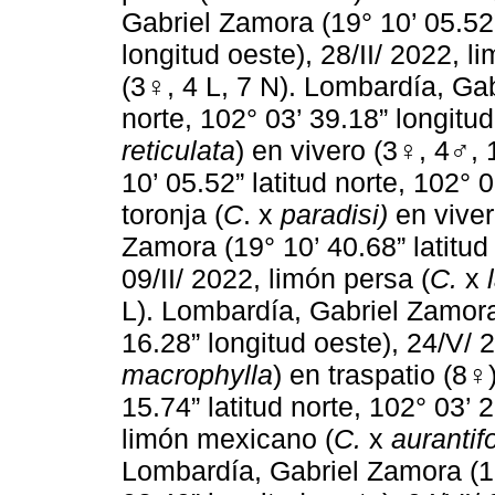
Gabriel Zamora (19° 10’ 05.52”
longitud oeste), 28/II/ 2022, l
(3♀, 4 L, 7 N). Lombardía, Gab
norte, 102° 03’ 39.18” longitud
reticulata
) en vivero (3♀, 4♂,
10’ 05.52” latitud norte, 102° 0
toronja (
C
. x
paradisi)
en viver
Zamora (19° 10’ 40.68” latitud 
09/II/ 2022, limón persa (
C.
x
L). Lombardía, Gabriel Zamora 
16.28” longitud oeste), 24/V/ 
macrophylla
) en traspatio (8
15.74” latitud norte, 102° 03’ 
limón mexicano (
C.
x
aurantifo
Lombardía, Gabriel Zamora (19°