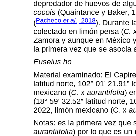
depredador de huevos de alg
cocois
(Quaintance y Baker, 1
Pacheco
et al.,
2018
(
). Durante 
colectado en limón persa (
C. x
Zamora y aunque en México ya 
la primera vez que se asocia
Euseius ho
Material examinado: El Capire
latitud norte, 102° 01’ 21.91” 
mexicano (
C. x aurantifolia
) e
(18° 59’ 32.52” latitud norte, 1
2022, limón mexicano (C
.
x
au
Notas: es la primera vez que 
aurantiifolia
) por lo que es un 