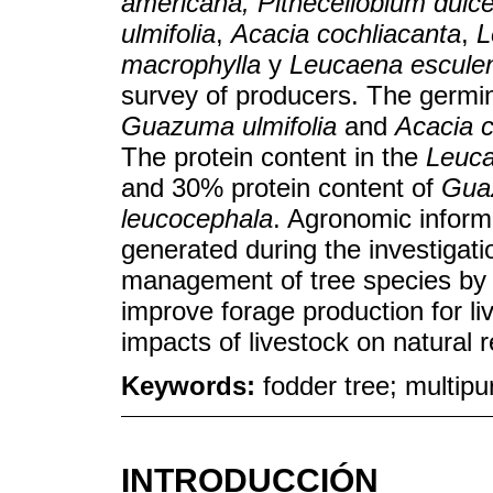
americana, Pithecellobium dulc
ulmifolia
,
Acacia cochliacanta
,
L
macrophylla
y
Leucaena escule
survey of producers. The germi
Guazuma ulmifolia
and
Acacia c
The protein content in the
Leuca
and 30% protein content of
Guaz
leucocephala
. Agronomic informa
generated during the investigat
management of tree species by d
improve forage production for li
impacts of livestock on natural 
Keywords:
fodder tree; multipu
INTRODUCCIÓN