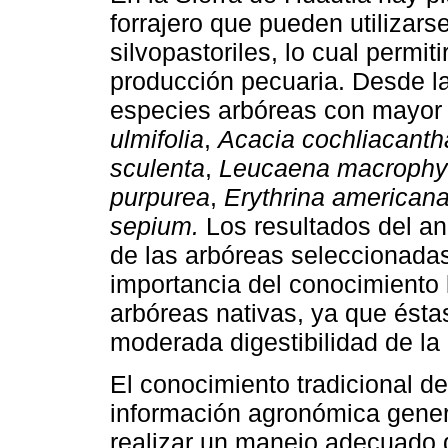
forrajero que pueden utilizars
silvopastoriles, lo cual permit
producción pecuaria. Desde la
especies arbóreas con mayor p
ulmifolia
,
Acacia cochliacanth
sculenta
,
Leucaena macrophy
purpurea
,
Erythrina american
sepium.
Los resultados del aná
de las arbóreas seleccionadas
importancia del conocimiento 
arbóreas nativas, ya que éstas
moderada digestibilidad de la
El conocimiento tradicional de
información agronómica gener
realizar un manejo adecuado 