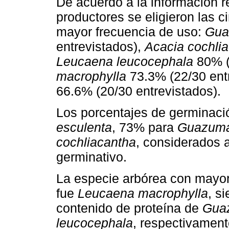
De acuerdo a la información 
productores se eligieron las 
mayor frecuencia de uso:
Gua
entrevistados),
Acacia cochli
Leucaena leucocephala
80% (
macrophylla
73.3% (22/30 ent
66.6% (20/30 entrevistados).
Los porcentajes de germinac
esculenta
, 73% para
Guazuma 
cochliacantha
, considerados a
germinativo.
La especie arbórea con mayor 
fue
Leucaena macrophylla
, s
contenido de proteína de
Guaz
leucocephala
, respectivament