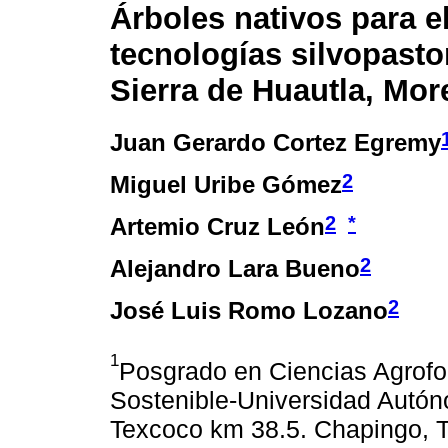
Árboles nativos para e
tecnologías silvopastor
Sierra de Huautla, Mor
Juan Gerardo Cortez Egremy
2
Miguel Uribe Gómez
2
*
Artemio Cruz León
2
Alejandro Lara Bueno
2
José Luis Romo Lozano
1
Posgrado en Ciencias Agrofor
Sostenible-Universidad Autón
Texcoco km 38.5. Chapingo, 