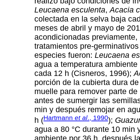
realizó bajo condiciones de in
Leucaena esculenta
,
Acacia c
colectada en la selva baja ca
meses de abril y mayo de 201
acondicionadas previamente,
tratamientos pre-germinativos
especies fueron:
Leucaena es
agua a temperatura ambiente 
cada 12 h (Cisneros, 1996);
A
porción de la cubierta dura de
muelle para remover parte de 
antes de sumergir las semilla
min y después remojar en agu
Hartmann
et al
., 1990
h (
);
Guazum
agua a 80 °C durante 10 min 
ambiente por 36 h, después lav