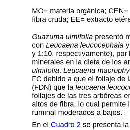
MO= materia orgánica; CEN= 
fibra cruda; EE= extracto etér
Guazuma ulmifolia
presentó 
con
Leucaena leucocephala
y 1:10, respectivamente), por 
minerales en la dieta de los a
ulmifolia
.
Leucaena macrophyl
FC debido a que el follaje de 
(FDN) que la
leucaena leucoc
follajes de las tres arbóreas e
altos de fibra, lo cual permite 
ruminal moderados a bajos.
En el
Cuadro 2
se presenta la 