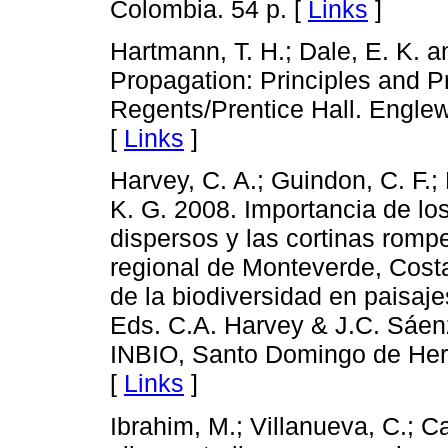
Colombia. 54 p. [
Links
]
Hartmann, T. H.; Dale, E. K. a
Propagation: Principles and Pra
Regents/Prentice Hall. Englew
[
Links
]
Harvey, C. A.; Guindon, C. F.;
K. G. 2008. Importancia de lo
dispersos y las cortinas rompe
regional de Monteverde, Costa
de la biodiversidad en paisa
Eds. C.A. Harvey & J.C. Sáenz
INBIO, Santo Domingo de Here
[
Links
]
Ibrahim, M.; Villanueva, C.; C