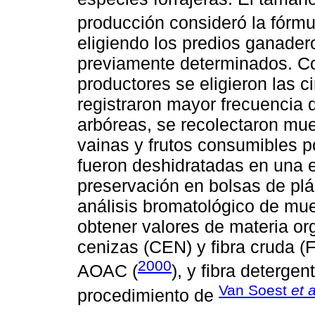
producción consideró la fórm
eligiendo los predios ganader
previamente determinados. Co
productores se eligieron las 
registraron mayor frecuencia 
arbóreas, se recolectaron mue
vainas y frutos consumibles p
fueron deshidratadas en una e
preservación en bolsas de plás
análisis bromatológico de mues
obtener valores de materia or
cenizas (CEN) y fibra cruda (
2000
AOAC (
), y fibra deterge
Van Soest
et a
procedimiento de