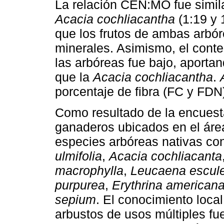
La relación CEN:MO fue simil
Acacia cochliacantha
(1:19 y 
que los frutos de ambas arbór
minerales. Asimismo, el conten
las arbóreas fue bajo, aport
que la
Acacia cochliacantha
.
porcentaje de fibra (FC y FDN
Como resultado de la encuest
ganaderos ubicados en el área
especies arbóreas nativas con
ulmifolia
,
Acacia cochliacanta
macrophylla
,
Leucaena escul
purpurea
,
Erythrina american
sepium
. El conocimiento loca
arbustos de usos múltiples fu