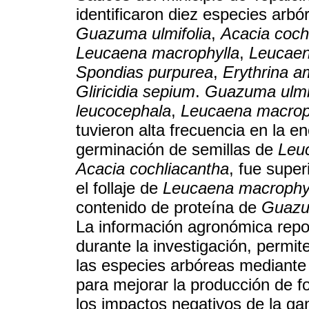
identificaron diez especies arbó
Guazuma ulmifolia
,
Acacia coch
Leucaena macrophylla
,
Leucaen
Spondias purpurea
,
Erythrina a
Gliricidia sepium
.
Guazuma ulmif
leucocephala
,
Leucaena macrop
tuvieron alta frecuencia en la e
germinación de semillas de
Leu
Acacia cochliacantha
, fue supe
el follaje de
Leucaena macrophy
contenido de proteína de
Guazu
La información agronómica repor
durante la investigación, perm
las especies arbóreas mediante e
para mejorar la producción de f
los impactos negativos de la ga