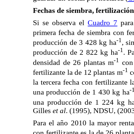
Fechas de siembra, fertilizació
Si se observa el
Cuadro 7
para
primera fecha de siembra con fer
-1
producción de 3 428 kg ha
, si
-1
producción de 2 822 kg ha
. P
-1
densidad de 26 plantas m
con 
-1
fertilizante la de 12 plantas m
c
la tercera fecha con fertilizante
-
una producción de 1 430 kg ha
una producción de 1 224 kg h
Gilles
et al
. (1995), NDSU, (200
Para el año 2010 la mayor renta
con fertilizante es la de 26 plant