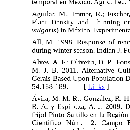
temporal en México. Agric. Té
Aguilar, M.; Immer, R.; Fischer
Plant Density and Thinning o
vulgaris
) in México. Experimen
All, M. 1998. Response of renc
during winter season. Indian J.
Alves, A. F.; Oliveira, D. P.; Fo
M. J. B. 2011. Alternative Cul
Gerais Based Upon Population D
54:188-189. [
Links
]
Ávila, M. M. R.; González, R. H.;
R. A. y Espinoza, A. J. 2009. D
frijol Pinto Saltillo en la Regió
Científico Núm. 12. Campo E