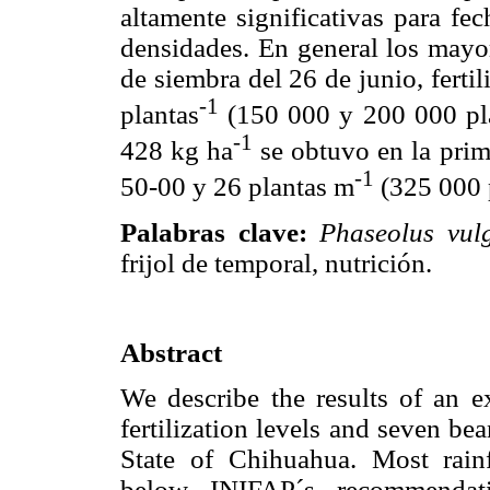
altamente significativas para fec
densidades. En general los mayo
de siembra del 26 de junio, fert
-1
plantas
(150 000 y 200 000 pl
-1
428 kg ha
se obtuvo en la prime
-1
50-00 y 26 plantas m
(325 000 
Palabras clave:
Phaseolus vul
frijol de temporal, nutrición.
Abstract
We describe the results of an e
fertilization levels and seven bea
State of Chihuahua. Most rain
below INIFAP´s recommendati