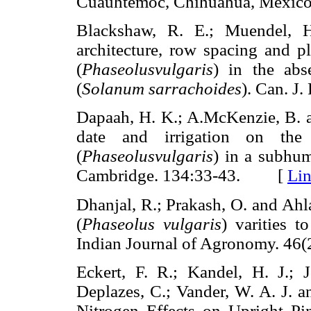
Cuauhtémoc, Chihuahua, Méx
Blackshaw, R. E.; Muendel, 
architecture, row spacing and pl
(
Phaseolusvulgaris
) in the abs
(
Solanum sarrachoides
). Can. 
Dapaah, H. K.; A.McKenzie, B. a
date and irrigation on th
(
Phaseolusvulgaris
) in a subhum
Cambridge. 134:33-43. [
Li
Dhanjal, R.; Prakash, O. and Ahl
(
Phaseolus vulgaris
) varities t
Indian Journal of Agronomy. 
Eckert, F. R.; Kandel, H. J.; 
Deplazes, C.; Vander, W. A. J. 
Nitrogen Effects on Upright Pi