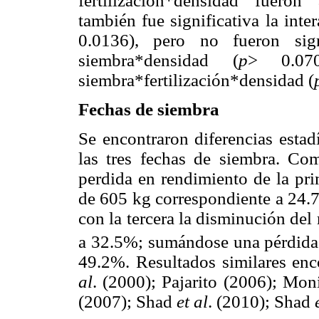
fertilización*densidad fueron 
también fue significativa la inte
0.0136), pero no fueron sign
siembra*densidad (
p
> 0.07
siembra*fertilización*densidad (
Fechas de siembra
Se encontraron diferencias estadí
las tres fechas de siembra. C
perdida en rendimiento de la pri
de 605 kg correspondiente a 24.
con la tercera la disminución de
a 32.5%; sumándose una pérdida 
49.2%. Resultados similares en
al
. (2000); Pajarito (2006); Mo
(2007); Shad
et al
. (2010); Shad