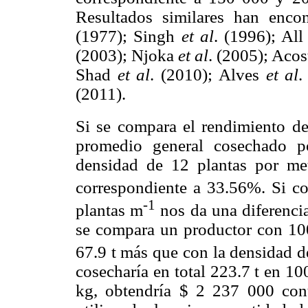
Resultados similares han enco
(1977); Singh
et al
. (1996); Al
(2003); Njoka
et al
. (2005); Aco
Shad
et al
. (2010); Alves
et al
.
(2011).
Si se compara el rendimiento de
promedio general cosechado po
densidad de 12 plantas por met
correspondiente a 33.56%. Si c
-1
plantas m
nos da una diferenci
se compara un productor con 100
67.9 t más que con la densidad d
cosecharía en total 223.7 t en 10
kg, obtendría $ 2 237 000 co