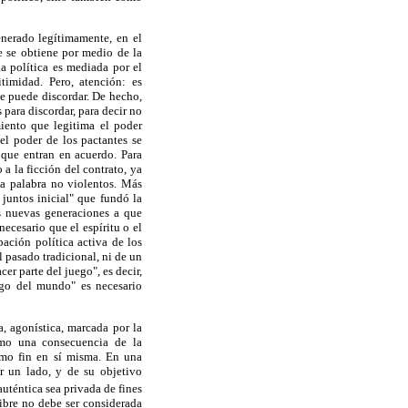
enerado legítimamente, en el
e se obtiene por medio de la
a política es mediada por el
timidad. Pero, atención: es
e puede discordar. De hecho,
 para discordar, para decir no
iento que legitima el poder
el poder de los pactantes se
 que entran en acuerdo. Para
 a la ficción del contrato, ya
a palabra no violentos. Más
 juntos inicial" que fundó la
as nuevas generaciones a que
necesario que el espíritu o el
ación política activa de los
 pasado tradicional, ni de un
er parte del juego", es decir,
uego del mundo" es necesario
a, agonística, marcada por la
ismo una consecuencia de la
como fin en sí misma. En una
or un lado, y de su objetivo
uténtica sea privada de fines
libre no debe ser considerada