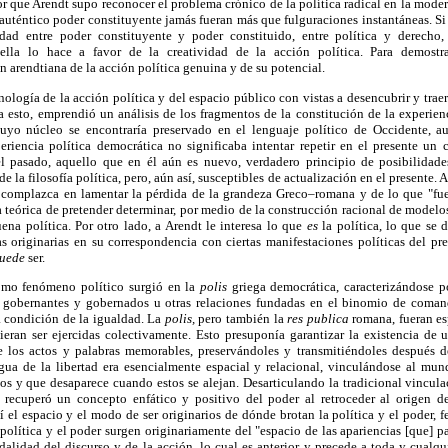
r que Arendt supo reconocer el problema crónico de la política radical en la moder
 auténtico poder constituyente jamás fueran más que fulguraciones instantáneas. Si
idad entre poder constituyente y poder constituido, entre política y derecho,
 ella lo hace a favor de la creatividad de la acción política. Para demostr
arendtiana de la acción política genuina y de su potencial.
ología de la acción política y del espacio público con vistas a desencubrir y traer
ra esto, emprendió un análisis de los fragmentos de la constitución de la experie
cuyo núcleo se encontraría preservado en el lenguaje político de Occidente, a
periencia política democrática no significaba intentar repetir en el presente un
n el pasado, aquello que en él aún es nuevo, verdadero principio de posibilidade
 de la filosofía política, pero, aún así, susceptibles de actualización en el presente.
se complazca en lamentar la pérdida de la grandeza Greco–romana y de lo que "fue"
teórica de pretender determinar, por medio de la construcción racional de modelo
ena política. Por otro lado, a Arendt le interesa lo que
es
la política, lo que se 
s originarias en su correspondencia con ciertas manifestaciones políticas del pre
uede
ser.
como fenómeno político surgió en la
polis
griega democrática, caracterizándose p
n gobernantes y gobernados u otras relaciones fundadas en el binomio de coman
a condición de la igualdad. La
polis,
pero también la
res publica
romana, fueran esp
ieran ser ejercidas colectivamente. Esto presuponía garantizar la existencia de 
e los actos y palabras memorables, preservándoles y transmitiéndoles después 
gua de la libertad era esencialmente espacial y relacional, vinculándose al mun
s y que desaparece cuando estos se alejan. Desarticulando la tradicional vincula
 recuperó un concepto enfático y positivo del poder al retroceder al origen d
sí el espacio y el modo de ser originarios de dónde brotan la política y el poder
 política y el poder surgen originariamente del "espacio de las apariencias [que] p
lidad del discurso y de la acción, lo cual es anterior y precede a toda y cualqu