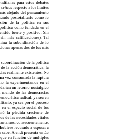
ndtianas para estos debates
a
crítica
respecto a los límites
 más alejado del pensamiento
 mundo postotalitario como
la
nsión de la política en sus
 política como fundada en el
ntido fuerte y positivo. Sin
in más calificaciones). Tal
mina la subordinación de lo
cionar apenas dos de los más
 subordinación de la política
de la acción democrática, la
ias realmente existentes. No
na vez consumada la ruptura
como la experimentamos en el
ndarían un retorno nostálgico
 el mundo de las democracias
emocrática radical, ya sea en
itario, ya sea por el proceso
a en el espacio social de los
nó la pérdida creciente de
os de las necesidades vitales
spantarnos, consecuentemente,
 hubiese recusado a esposar a
 sabe, Arendt presenta en
La
 que en función de múltiples