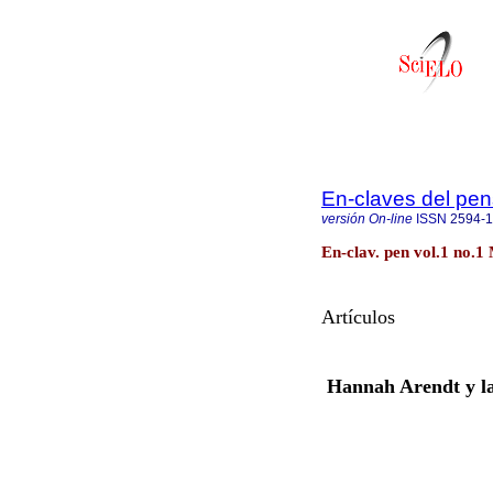
En-claves del pe
versión On-line
ISSN
2594-
En-clav. pen vol.1 no.1
Artículos
Hannah Arendt y la 