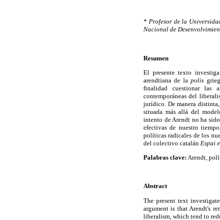
* Profesor de la Universid
Nacional de Desenvolvimient
Resumen
El presente texto investig
arendtiana de la
polis
grieg
finalidad cuestionar las a
contemporáneas del liberalis
jurídico. De manera distint
situada más allá del model
intento de Arendt no ha sido
efectivas de nuestro tiempo
políticas radicales de los n
del colectivo catalán
Espai 
Palabras clave:
Arendt, polít
Abstract
The present text investigat
argument is that Arendt's re
liberalism, which tend to red