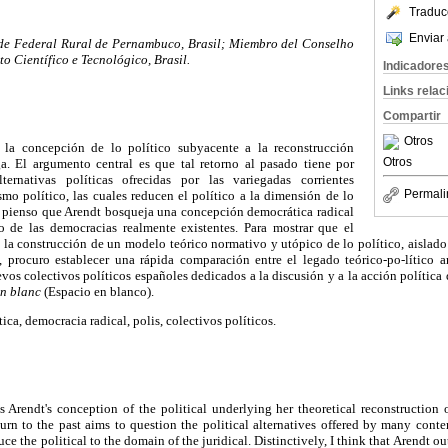
Traduc
Enviar 
ade Federal Rural de Pernambuco, Brasil; Miembro del Conselho
o Científico e Tecnológico, Brasil.
Indicadore
Links rela
Compartir
Otros
a la concepción de lo político subyacente a la reconstrucción
Otros
a. El argumento central es que tal retorno al pasado tiene por
lternativas políticas ofrecidas por las variegadas corrientes
Permali
mo político, las cuales reducen el político a la dimensión de lo
a, pienso que Arendt bosqueja una concepción democrática radical
o de las democracias realmente existentes. Para mostrar que el
 la construcción de un modelo teórico normativo y utópico de lo político, aislado 
, procuro establecer una rápida comparación entre el legado teórico-po-lítico a
uevos colectivos políticos españoles dedicados a la discusión y a la acción política
en blanc
(Espacio en blanco).
ica, democracia radical, polis, colectivos políticos.
es Arendt's conception of the political underlying her theoretical reconstruction
turn to the past aims to question the political alternatives offered by many conte
uce the political to the domain of the juridical. Distinctively, I think that Arendt ou