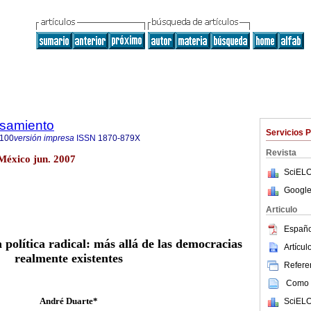
nsamiento
Servicios 
1100
versión impresa
ISSN
1870-879X
Revista
 México jun. 2007
SciELO
Google
Articulo
Españo
política radical: más allá de las democracias
Artícu
realmente existentes
Referen
Como c
André Duarte*
SciELO