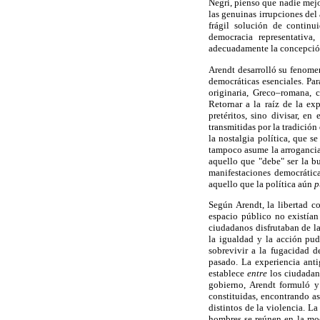
Negri, pienso que nadie mejo
las genuinas irrupciones del
frágil solución de continu
democracia representativa,
adecuadamente la concepción 
Arendt desarrolló su fenomen
democráticas esenciales. Pa
originaria, Greco–romana, 
Retornar a la raíz de la ex
pretéritos, sino divisar, e
transmitidas por la tradición
la nostalgia política, que 
tampoco asume la arrogancia 
aquello que "debe" ser la bu
manifestaciones democrática
aquello que la política aún
p
Según Arendt, la libertad 
espacio público no existía
ciudadanos disfrutaban de l
la igualdad y la acción pud
sobrevivir a la fugacidad d
pasado. La experiencia anti
establece
entre
los ciudadano
gobierno, Arendt formuló y
constituidas, encontrando a
distintos de la violencia. La
hombres se reúnen en la moda