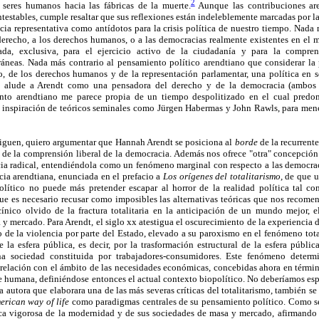
2
 seres humanos hacia las fábricas de la muerte.
Aunque las contribuciones are
ntestables, cumple resaltar que sus reflexiones están indeleblemente marcadas por l
cia representativa como antídotos para la crisis política de nuestro tiempo. Nada
derecho, a los derechos humanos, o a las democracias realmente existentes en el
giada, exclusiva, para el ejercicio activo de la ciudadanía y para la compre
áneas. Nada más contrario al pensamiento político arendtiano que considerar la
o, de los derechos humanos y de la representación parlamentar, una política en se
 alude a Arendt como una pensadora del derecho y de la democracia (ambos s
ento arendtiano me parece propia de un tiempo despolitizado en el cual predo
 la inspiración de teóricos seminales como Jürgen Habermas y John Rawls, para men
siguen, quiero argumentar que Hannah Arendt se posiciona al
borde
de la recurrente
 de la comprensión liberal de la democracia. Además nos ofrece "otra" concepción 
ia radical, entendiéndola como un fenómeno marginal con respecto a las democrac
cia arendtiana, enunciada en el prefacio a
Los orígenes del totalitarismo,
de que u
 político no puede más pretender
escapar al horror de la realidad política tal 
que es necesario recusar como imposibles las alternativas teóricas que nos recome
cínico olvido de la fractura totalitaria en la anticipación de un mundo mejor,
 y mercado. Para Arendt, el siglo xx atestigua el oscurecimiento de la experiencia d
 de la violencia por parte del Estado, elevado a su paroxismo en el fenómeno total
e la esfera pública, es decir, por la trasformación estructural de la esfera públic
 sociedad constituida por trabajadores-consumidores. Este fenómeno determi
relación con el ámbito de las necesidades económicas, concebidas ahora en términ
ie humana, definiéndose entonces el actual contexto biopolítico. No deberíamos e
 autora que elaborara una de las más severas críticas del totalitarismo, también se
erican way of life
como paradigmas centrales de su pensamiento político. Como se
ca vigorosa de la modernidad y de sus sociedades de masa y mercado, afirmando