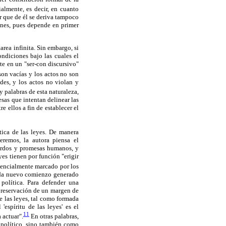
almente, es decir, en cuanto
r que de él se deriva tampoco
ones, pues depende en primer
area infinita. Sin embargo, si
ondiciones bajo las cuales el
te en un "ser-con discursivo"
son vacías y los actos no son
ades, y los actos no violan y
 palabras de esta naturaleza,
esas que intentan delinear las
e ellos a fin de establecer el
ica de las leyes. De manera
remos, la autora piensa el
uerdos y promesas humanos, y
yes tienen por función "erigir
encialmente marcado por los
cada nuevo comienzo generado
política. Para defender una
 preservación de un margen de
e las leyes, tal como formada
spíritu de las leyes' es el
11
 actuar".
En otras palabras,
 político, sino también como