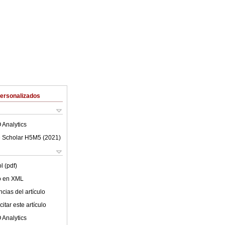
Personalizados
 Analytics
 Scholar H5M5 (
2021
)
l (pdf)
lo en XML
cias del artículo
itar este artículo
 Analytics