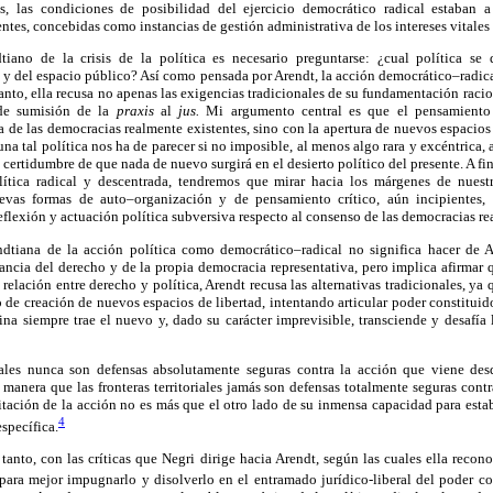
os, las condiciones de posibilidad del ejercicio democrático radical estaban 
ntes, concebidas como instancias de gestión administrativa de los intereses vitales
tiano de la crisis de la política es necesario preguntarse: ¿cual política se
y del espacio público? Así como pensada por Arendt, la acción democrático–radical
 tanto, ella recusa no apenas las exigencias tradicionales de su fundamentación rac
 de sumisión de la
praxis
al
jus.
Mi argumento central es que el pensamiento 
de las democracias realmente existentes, sino con la apertura de nuevos espacios p
 una tal política nos ha de parecer si no imposible, al menos algo rara y excéntrica
 certidumbre de que nada de nuevo surgirá en el desierto político del presente. A f
ítica radical y descentrada, tendremos que mirar hacia los márgenes de nuestro
vas formas de auto–organización y de pensamiento crítico, aún incipientes,
eflexión y actuación política subversiva respecto al consenso de las democracias re
ndtiana de la acción política como democrático–radical no significa hacer de 
ncia del derecho y de la propia democracia representativa, pero implica afirmar 
relación entre derecho y política, Arendt recusa las alternativas tradicionales, ya
 de creación de nuevos espacios de libertad, intentando articular poder constituid
uina siempre trae el nuevo y, dado su carácter imprevisible, transciende y desafía
gales nunca son defensas absolutamente seguras contra la acción que viene des
 manera que las fronteras territoriales jamás son defensas totalmente seguras cont
itación de la acción no es más que el otro lado de su inmensa capacidad para estab
4
específica.
tanto, con las críticas que Negri dirige hacia Arendt, según las cuales ella recono
para mejor impugnarlo y disolverlo en el entramado jurídico-liberal del poder co