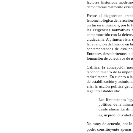
factores históricos modern
democracias realmente existe
Frente al diagnóstico arend
fenomenológica de la acción 
un fin en sí mismo y, por lo
las exigencias normativas
comprometido con la defensa 
ciudadanía. A primera vista,
la repetición del mismo en la
contemporáneos de esta pol
Entonces descubriremos nue
formación de colectivos de r
Calificar la concepción are
reconocimiento de la importa
radicalmente. En cuanto a la 
de estabilización y asimismo
ella, la acción política gen
legal preestablecido:
Las limitaciones le
político, de la misma
desde afuera. La ilim
es, su productividad 
No estoy de acuerdo, por lo 
poder constituyente apenas 