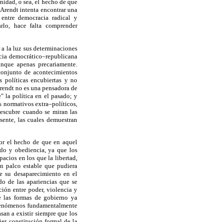
nidad, o sea, el hecho de que
 Arendt intenta encontrar una
 entre democracia radical y
arlo, hace falta comprender
 a la luz sus determinaciones
ncia democrático–republicana
unque apenas precariamente.
 conjunto de acontecimientos
s políticas encubiertas y no
 Arendt no es una pensadora de
 la política en el pasado; y
s normativos extra–políticos,
descubre cuando se miran las
sente, las cuales demuestran
or el hecho de que en aquel
do y obediencia, ya que los
acios en los que la libertad,
un palco estable que pudiera
de su desaparecimiento en el
do de las apariencias que se
ción entre poder, violencia y
e las formas de gobierno ya
, fenómenos fundamentalmente
asan a existir siempre que los
ier constitución formal de la