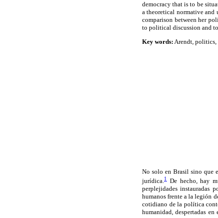
democracy that is to be situ
a theoretical normative and u
comparison between her polit
to political discussion and to
Key words:
Arendt, politics,
No solo en Brasil sino que 
1
jurídica.
De hecho, hay muc
perplejidades instauradas p
humanos frente a la legión de
cotidiano de la política con
humanidad, despertadas en e