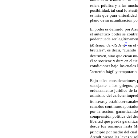
esfera pública y a las much
posibilidad, tal cual lo atest
es más que pura virtualidad
plano de su actualización po
El poder es definido por Aren
el auténtico poder se contra
poder puede ser legítimament
7
(Miteinander-Reden)
en el 
brutales", es decir, "cuando
destruyen, sino que crean nue
él se sostiene y dura en el t
condiciones bajo las cuales l
"acuerdo frágil y temporario
Bajo tales consideraciones
semejante a los griegos, 
ordenamiento jurídico de la
asimismo del carácter imprede
fronteras y establecer canal
cambios continuos aportados
por la acción, garantizando
comprensión política del der
libertad que pueda garantiza
desde los romanos hasta Ma
principio por medio del cual
Arendt piensa las leyes y s