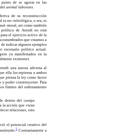
a punto de se agotar en las
 del
animal laborans.
 deriva de su reconstrucción
 es no–teleológica, o sea, es
ional–moral, así como también
político de Arendt no está
ara el ejercicio activo de la
, acostumbrados que estamos a
in de indicar algunos ejemplos
 escenario político actual.
 pero ya manifestados en la
almente existentes.
Arendt una autora adversa al
que ella los repiensa a ambos
 que piensa la ley como factor
o y poder constituyente. Para
 los límites del ordenamiento
de dentro del cuerpo
ra la acción que viene
lecer relaciones, esto
ció el potencial creativo del
5
nstituido.
Contrariamente a