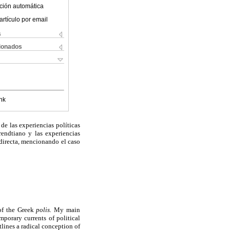
ción automática
artículo por email
s
cionados
nk
de las experiencias políticas
rendtiano y las experiencias
 directa, mencionando el caso
 of the Greek
polis.
My main
mporary currents of political
tlines a radical conception of