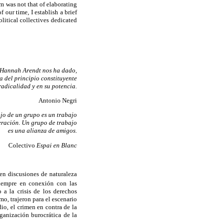
m was not that of elaborating
 our time, I establish a brief
litical collectives dedicated
Hannah Arendt nos ha dado,
a del principio constituyente
radicalidad y en su potencia.
Antonio Negri
ajo de un grupo es un trabajo
eración. Un grupo de trabajo
es una alianza de amigos.
Colectivo
Espai en Blanc
en discusiones de naturaleza
siempre en conexión con las
 a la crisis de los derechos
mo, trajeron para el escenario
io, el crimen en contra de la
ganización burocrática de la