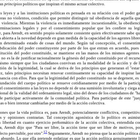
jan
principios
políticos que inspiran el mismo actuar colectivo.
as leyes y a las instituciones políticas es pensada en su relación con el poder g
bras no violentos, condición que permite distinguir tal obediencia de aquella qu
violencia. Mientras la violencia es inmediatamente incuestionable, la obedienci
rminaciones legales y por el consentimiento popular que les confiere su legi
 para Arendt, en sentido propio solamente consiente quien efectivamente sabe qu
a abierta a la novedad depende en gran medida de la capacidad de los agentes libres
un determinado estado de cosas del mundo. Según tal concepción, el consentim
abdicación del poder constituyente por parte de los que entran en acuerdo, pues 
titución del poder constituido, se mantiene en las manos de los mismos agentes
 no es la de justificar racionalmente la génesis del poder constituido por el recurso
 mismo siempre que los ciudadanos convivan en la modalidad de la acción y de l
tión de la legitimidad, la cual se deriva de los principios que generaran el "estar
z, tales principios necesitan renovar continuamente su capacidad de inspirar l
ancia con ellos. Para que la legitimidad del poder constituido
no se degenere, es 
 fundación del cuerpo político se renueve cotidianamente por medio de la particip
el consentimiento a las leyes no depende ni de una sumisión involuntaria y ciega al
onal de la validad del ordenamiento legal, sino del deseo de los ciudadanos de "hac
e participar activamente de la comunidad política. Para participar de este "j
as o bien intentar cambiarlas por medio de la acción colectiva.
ones que la vida política es, para Arendt, potencialmente conflictiva, competitiv
s y opiniones contrarias. Tal concepción agonística de lo político es asim
 libertad en cuanto ejercicio performático de la acción colectiva, entendida 
, Arendt dijo que "Para ser libre, la acción tiene que ser libre de motivos, p
12
cto previsible, por otro".
Seguramente, Arendt no piensa que la acción política a
 absurdo. Lo que ella pretende enfatizar es que la acción política genuinamente 