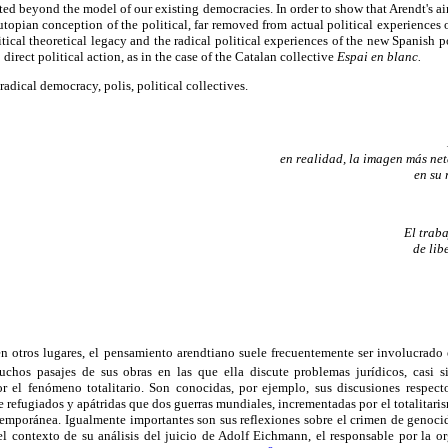
ated beyond the model of our existing democracies. In order to show that Arendt's ai
topian conception of the political, far removed from actual political experiences of
ical theoretical legacy and the radical political experiences of the new Spanish po
 direct political action, as in the case of the Catalan collective
Espai en blanc.
 radical democracy, polis, political collectives.
en realidad, la imagen más net
en su 
El trab
de lib
en otros lugares, el pensamiento arendtiano suele frecuentemente ser involucrado 
hos pasajes de sus obras en las que ella discute problemas jurídicos, casi 
or el fenómeno totalitario. Son conocidas, por ejemplo, sus discusiones respecto
 refugiados y apátridas que dos guerras mundiales, incrementadas por el totalitaris
temporánea. Igualmente importantes son sus reflexiones sobre el crimen de genocid
l contexto de su análisis del juicio de Adolf Eichmann, el responsable por la or