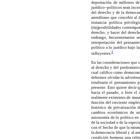
deportación de millones de
jurídico–políticos sean inco
del derecho y de la democra
arendtiano que concebir al 
instancia política privile
(im)posibilidades contempor
derecho, y hacer del derech
embargo, frecuentemente se
interpretación del pensami
político a lo jurídico bajo
3
influyentes.
En las consideraciones que 
al derecho y del predominio
cual califico como democrac
debemos olvidar la adverten
totalitaria el pensamiento
presente. Esto quiere decir 
hacia el pasado, o bien el 
realmente existentes de masa
función del creciente empleo
histórico de privatización d
cambios económicos de una
autonomía de lo político en 
de la sociedad o de la espec
con el hecho de que la misma
la democracia liberal y al
am
condición humana
una críti