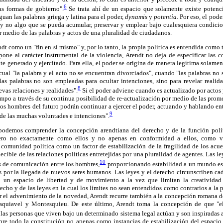
6
as formas de gobierno".
Se trata ahí de un espacio que solamente existe potenci
iguan las palabras griega y latina para el poder,
dynamis
y
potentia.
Por eso, el pode
 y no algo que se pueda acumular, preservar y emplear bajo cualesquiera condici
r medio de las palabras y actos de una pluralidad de ciudadanos.
dt como un "fin en sí mismo" y, por lo tanto, la propia política es entendida como t
pone al carácter instrumental de la violencia, Arendt no deja de especificar las c
e generado y ejercitado. Para ella, el poder se origina de manera legítima solamen
cual "la palabra y el acto no se encuentran divorciados", cuando "las palabras no 
 las palabras no son empleadas para ocultar intenciones, sino para revelar realid
8
vas relaciones y realidades".
Si el poder adviene cuando es actualizado por actos y
iempo a través de su continua posibilidad de re-actualización por medio de las prom
os hombres del futuro podrán continuar a ejercer el poder, actuando y hablando entr
9
 de las muchas voluntades e intenciones".
 podemos comprender la concepción arendtiana del derecho y de la función polít
pero no exactamente como ellos y no apenas en conformidad a ellos, como ve
 comunidad política como un factor de estabilización de la fragilidad de los ac
cible de las relaciones políticas entretejidas por una pluralidad de agentes. Las le
10
es de comunicación entre los hombres,
proporcionando estabilidad a un mundo es
 por la llegada de nuevos seres humanos. Las leyes y el derecho circunscriben 
un espacio de libertad y de movimiento a la vez que limitan la creatividad 
echo y de las leyes en la cual los límites no sean entendidos como contrarios a la
r el advenimiento de la novedad, Arendt recurre también a la concepción romana d
quiavel y Montesquieu. De este último, Arendt toma la concepción de que "el 'e
 las personas que viven bajo un determinado sistema legal actúan y son inspiradas a
obre todo la constitución no apenas como instancias de estabilización del espacio