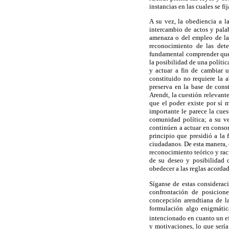
instancias en las cuales se fi
A su vez, la obediencia a l
intercambio de actos y pala
amenaza o del empleo de la 
reconocimiento de las dete
fundamental comprender que,
la posibilidad de una polític
y actuar a fin de cambiar 
constituido no requiere la 
preserva en la base de cons
Arendt, la cuestión relevante
que el poder existe por sí
importante le parece la cues
comunidad política; a su ve
continúen a actuar en conson
principio que presidió a la
ciudadanos. De esta manera, 
reconocimiento teórico y raci
de su deseo y posibilidad d
obedecer a las reglas acordad
Síganse de estas consideraci
confrontación de posicione
concepción arendtiana de la
formulación algo enigmática
intencionado en cuanto un efe
y motivaciones, lo que sería