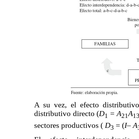
A su vez, el efecto distributiv
distributivo directo (
D
=
A
A
1
21
1
sectores productivos (
D
= (
I
–
A
3