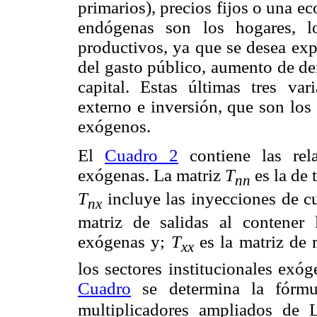
primarios), precios fijos o una 
endógenas son los hogares, l
productivos, ya que se desea exp
del gasto público, aumento de d
capital. Estas últimas tres var
externo e inversión, que son los
exógenos.
El
Cuadro 2
contiene las rel
exógenas. La matriz
T
es la de
nn
T
incluye las inyecciones de 
nx
matriz de salidas al contener
exógenas y;
T
es la matriz de 
xx
los sectores institucionales exóg
Cuadro
se determina la fórmul
multiplicadores ampliados de L