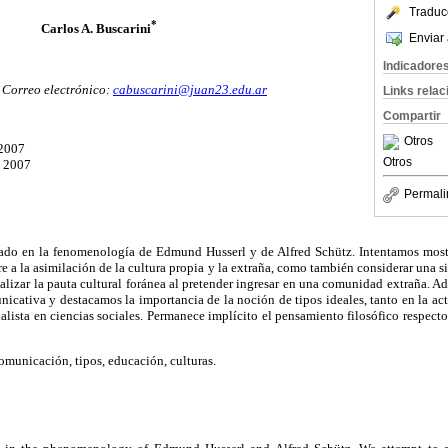
Traduc
*
Carlos A. Buscarini
Enviar 
Indicadore
. Correo electrónico:
cabuscarini@juan23.edu.ar
Links rela
Compartir
Otros
 2007
Otros
/ 2007
Permali
asado en la fenomenología de Edmund Husserl y de Alfred Schütz. Intentamos mos
re a la asimilación de la cultura propia y la extraña, como también considerar una s
nalizar la pauta cultural foránea al pretender ingresar en una comunidad extraña. A
icativa y destacamos la importancia de la noción de tipos ideales, tanto en la ac
ialista en ciencias sociales. Permanece implícito el pensamiento filosófico respect
municación, tipos, educación, culturas.