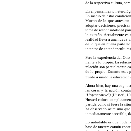
de la respectiva cultura, pa
En el pensamiento heterológic
En medio de estas condicione
Mucho de lo que antes era c
adoptar decisiones, precisa
toma de responsabilidad para
lo extraño. Actualmente es 
realidad lleva a una nueva vi
de lo que en buena parte no 
intentos de entender culturas
Pero la experiencia del Otro 
frente a lo propio. La relac
relación son parcialmente ca
de lo propio. Durante esos p
puede ir unido la educación a
Ahora bien, hay una cognosci
las cosas y la acción comú
"Urgenerative")
(Husserl, 1
Husserl coloca completament
partida como si fuese la si
ha observado asimismo que "
inmediatamente accesible, da
Lo indudable es que podemos
base de nuestra común consti