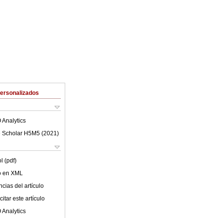
Personalizados
 Analytics
 Scholar H5M5 (
2021
)
l (pdf)
lo en XML
cias del artículo
itar este artículo
 Analytics