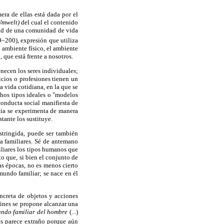
era de ellas está dada por el
 Umwelt)
del cual el contenido
idad de una comunidad de vida
9–200), expresión que utiliza
 ambiente físico, el ambiente
 que está frente a nosotros.
enecen los seres individuales;
ficios o profesiones tienen un
a vida cotidiana, en la que se
chos tipos ideales o "modelos
conducta social manifiesta de
ncia se experimenta de manera
tante los sustituye.
stringida, puede ser también
 familiares. Sé de antemano
iliares los tipos humanos que
to que, si bien el conjunto de
as épocas, no es menos cierto
mundo familiar; se nace en él
creta de objetos y acciones
ines se propone alcanzar una
ndo familiar
del hombre
(...)
os parece extraño porque aún