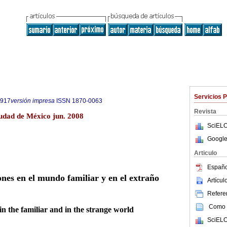
Servicios 
1917
versión impresa
ISSN
1870-0063
Revista
udad de México jun. 2008
SciELO
Google
Articulo
Españo
ones en el mundo familiar y en el extraño
Artícu
Referen
Como c
n the familiar and in the strange world
SciELO