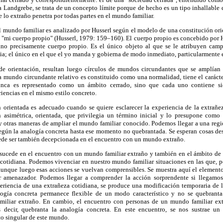
a Landgrebe, se trata de un concepto límite porque de hecho es un tipo inhallabl
 lo extraño penetra por todas partes en el mundo familiar.
 mundo familiar es analizado por Husserl según el modelo de una constitución ori
s "mi cuerpo propio" (Husserl, 1979: 159–160). El cuerpo propio es concebido por 
sino precisamente cuerpo propio. Es el único objeto al que se le atribuyen cam
a; el único en el que el yo manda y gobierna de modo inmediato, particularmente 
 de orientación, resultan luego círculos de mundos circundantes que se amplía
a mundo circundante relativo es constituido como una normalidad, tiene el caráct
nca es representado como un ámbito cerrado, sino que cada uno contiene s
riencias en el mismo estilo concreto.
 orientada es adecuado cuando se quiere esclarecer la experiencia de la extrañe
n asimétrica, orientada, que privilegia un término inicial y lo presupone com
y otras maneras de ampliar el mundo familiar conocido. Podemos llegar a una re
egún la analogía concreta hasta ese momento no quebrantada. Se esperan cosas des
uede ser también decepcionada en el encuentro con un mundo extraño.
 sucede en el encuentro con un mundo familiar extraño y también en el ámbito de 
 cotidiana. Podemos vivenciar en nuestro mundo familiar situaciones en las que, 
aunque luego esas acciones se vuelvan comprensibles. Se muestra aquí el elemento 
ter amenazador. Podemos llegar a comprender la acción sorprendente si llegamo
eriencia de una extrañeza cotidiana, se produce una modificación temporaria de l
logía concreta permanece flexible de un modo característico y no se quebrant
iliar extraño. En cambio, el encuentro con personas de un mundo familiar ext
s decir, quebranta la analogía concreta. En este encuentro, se nos sustrae un
o singular de este mundo.