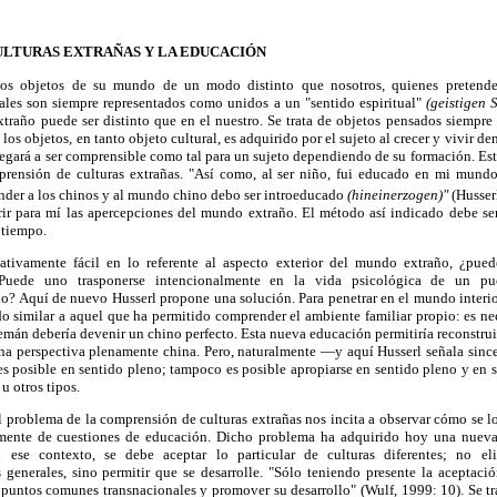
ULTURAS EXTRAÑAS Y LA EDUCACIÓN
os objetos de su mundo de un modo distinto que nosotros, quienes preten
ales son siempre representados como unidos a un "sentido espiritual"
(geistigen 
traño puede ser distinto que en el nuestro. Se trata de objetos pensados siempre 
 los objetos, en tanto objeto cultural, es adquirido por el sujeto al crecer y vivir d
llegará a ser comprensible como tal para un sujeto dependiendo de su formación. Est
prensión de culturas extrañas. "Así como, al ser niño, fui educado en mi mundo
nder a los chinos y al mundo chino debo ser introeducado
(hineinerzogen)"
(Husser
ir para mí las apercepciones del mundo extraño. El método así indicado debe se
 tiempo.
lativamente fácil en lo referente al aspecto exterior del mundo extraño, ¿pued
? ¿Puede uno trasponerse intencionalmente en la vida psicológica de un p
? Aquí de nuevo Husserl propone una solución. Para penetrar en el mundo interior
o similar a aquel que ha permitido comprender el ambiente familiar propio: es ne
alemán debería devenir un chino perfecto. Esta nueva educación permitiría reconstruir
a perspectiva plenamente china. Pero, naturalmente —y aquí Husserl señala since
s posible en sentido pleno; tampoco es posible apropiarse en sentido pleno y en 
u otros tipos.
l problema de la comprensión de culturas extrañas nos incita a observar cómo se l
mente de cuestiones de educación. Dicho problema ha adquirido hoy una nuev
n ese contexto, se debe aceptar lo particular de culturas diferentes; no el
generales, sino permitir que se desarrolle. "Sólo teniendo presente la aceptació
r puntos comunes transnacionales y promover su desarrollo" (Wulf, 1999: 10). Se trat