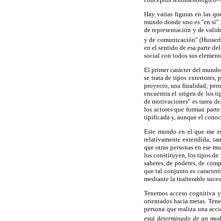
Hay varias figuras en las qu
mundo donde uno es "en sí".
de representación y de valid
y de comunicación" (Husserl
en el sentido de esa parte d
social con todos sus element
El primer carácter del mundo 
se trata de tipos exteriores,
proyecto, una finalidad; pero
encuentra el origen de los t
de motivaciones" es tarea de
los actores que forman parte
tipificada y, aunque el cono
Este mundo en el que me enc
relativamente extendida; t
que otras personas en ese mu
los constituyen, los tipos de
saberes, de poderes, de comp
que tal conjunto es caracter
mediante la inalterable suce
Tenemos acceso cognitiva y
orientados hacia metas. Ten
persona que realiza una acci
está determinado de un mod