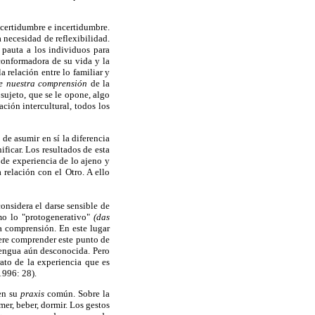
e certidumbre e incertidumbre.
 necesidad de reflexibilidad.
 pauta a los individuos para
conformadora de su vida y la
 relación entre lo familiar y
de nuestra comprensión
de la
 sujeto, que se le opone, algo
ción intercultural, todos los
 de asumir en sí la diferencia
ficar. Los resultados de esta
 de experiencia de lo ajeno y
 relación con el Otro. A ello
onsidera el darse sensible de
mo lo "protogenerativo"
(das
a comprensión. En este lugar
ere comprender este punto de
lengua aún desconocida. Pero
ato de la experiencia que es
1996: 28).
 en su
praxis
común. Sobre la
er, beber, dormir. Los gestos