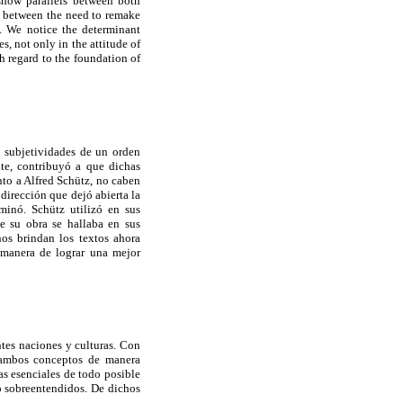
show parallels between both
ty between the need to remake
y. We notice the determinant
s, not only in the attitude of
th regard to the foundation of
 subjetividades de un orden
nte, contribuyó a que dichas
to a Alfred Schütz, no caben
dirección que dejó abierta la
minó. Schütz utilizó en sus
e su obra se hallaba en sus
nos brindan los textos ahora
manera de lograr una mejor
ntes naciones y culturas. Con
a ambos conceptos de manera
as esenciales de todo posible
o sobreentendidos. De dichos