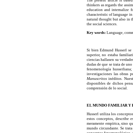
The present article is bas
thinkers as regards the assi
education and internalize f
characteristic of language in
natural thought but also in t
the social sciences.
Key words:
Language, commun
Si bien Edmund Husserl se 
superior, no estaba familia
ciencias hallasen su verdad
dudas de que se trata de uno
fenomenología husserliana;
investigaciones las obras 
Manuscritos
inéditos. Nues
disponibles de dichos pen
comprensión de lo social.
EL MUNDO FAMILIAR Y
Husserl utiliza los concepto
estos conceptos, describe 
meramente empírica, sino que
mundo circundante. Se trata
conceptos fenomenológico–so