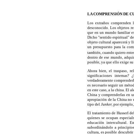
LA COMPRENSIÓN DE C
Los extraños comprenden l
desconocido. Los objetos re
que en un mundo familiar ex
Dicho "sentido espiritual" de
objeto cultural aparecerá y 
un presupuesto para la com
también, cuando quiero ente
dentro de ese mundo, adquir
posible, ya que ello exige su
Ahora bien, el traspaso, re
significaciones internas
verdaderamente comprenderlo
es necesario seguir un métod
en este caso, a la china. El 
China y comprenderlas en un
apropiación de la China no e
tipo del
Junker,
por ejemplo, 
El tratamiento de Husserl de
quienes se ocupan especial
educación intercultural. E
subordinándolo a principios 
cultura, es posible descubri