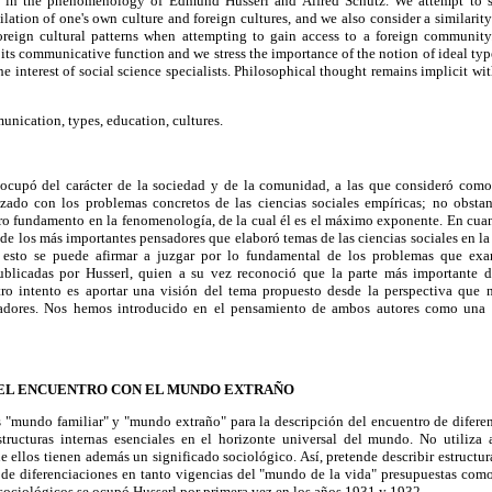
ed in the phenomenology of Edmund Husserl and Alfred Schütz. We attempt to 
milation of one's own culture and foreign cultures, and we also consider a similari
oreign cultural patterns when attempting to gain access to a foreign communit
 its communicative function and we stress the importance of the notion of ideal type
he interest of social science specialists. Philosophical thought remains implicit wi
ication, types, education, cultures.
ocupó del carácter de la sociedad y de la comunidad, a las que consideró como
rizado con los problemas concretos de las ciencias sociales empíricas; no obsta
ero fundamento en la fenomenología, de la cual él es el máximo exponente. En cuan
 de los más importantes pensadores que elaboró temas de las ciencias sociales en la 
 esto se puede afirmar a juzgar por lo fundamental de los problemas que exa
publicadas por Husserl, quien a su vez reconoció que la parte más importante d
tro intento es aportar una visión del tema propuesto desde la perspectiva que 
sadores. Nos hemos introducido en el pensamiento de ambos autores como una 
 EL ENCUENTRO CON EL MUNDO EXTRAÑO
s "mundo familiar" y "mundo extraño" para la descripción del encuentro de difere
estructuras internas esenciales en el horizonte universal del mundo. No utiliz
 ellos tienen además un significado sociológico. Así, pretende describir estructur
 de diferenciaciones en tanto vigencias del "mundo de la vida" presupuestas com
ciológicos se ocupó Husserl por primera vez en los años 1931 y 1932.