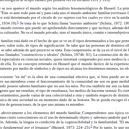
e se nos aparece el mundo según los análisis fenomenológicos de Husserl. La prim
 "Éste es ante todo para mí y para cada uno el mundo ambiente familiar
(vertraute
ez está determinado por el círculo de yo–sujetos con los cuales yo vivo en la un
1
, 1934:19).
Se trata de lo que Schütz llama "nuestro ambiente" (Schütz, 1972: 19
el mundo externo que puede ser aprehendido directamente y que incluye, además del
os culturales. No es el mundo privado, sino el mundo único, común e intersubjetivo,
familiar está dado en el hecho de que se ve en él tipos determinados a los que pert
 pero, sobre todo, de tipos de significación. Se sabe que las personas de distintos o
 se sabe además de qué proyecto se trata. Esta comprensión se da ya en el nivel de l
ipos llamados "constructivos o ideales" (Schütz, 1974b: 81). La construcción de di
l especialista en ciencias sociales, quien intentará comprender por esos medios la 
 de ella. Es un concepto reiterado en Husserl que el mundo fáctico de la experie
cimiento por medio de símbolos y de tipos no alcanza los fenómenos mismos, no obs
uentro "en mí" es la obra de una comunidad efectiva que, si bien puede ser re
anto sus miembros como el funcionamiento de la comunidad me son en gran medida
ndo poseen saberes familiares que no son los míos. Por eso también me son ya fam
 gente que me enseñan, el tipo de enseñanza, los medios de hacerme instruir. Es cier
ortamientos, puede variar de una colectividad a otra y también respecto de distint
ístico de una sociedad en un momento dado de su historia. No se puede escoger el 
sión de generaciones, de la que uno mismo es miembro.
 afectivamente a los elementos del mundo familiar. Comprendemos una típica con
emos cierto conocimiento en el uso de determinado objeto y sabemos también qué f
ón. Además, la lengua es condición de la cognoscibilidad y la familiaridad. "El
mu
2
o fundamental por el lenguaje"
(Husserl, 1973: 224–25).
Por lo tanto, lo que n