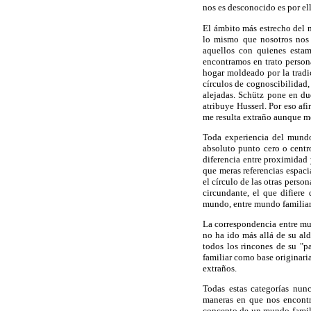
nos es desconocido es por el
El ámbito más estrecho del m
lo mismo que nosotros nos
aquellos con quienes esta
encontramos en trato persona
hogar moldeado por la tradic
círculos de cognoscibilidad
alejadas. Schütz pone en du
atribuye Husserl. Por eso a
me resulta extraño aunque me
Toda experiencia del mundo 
absoluto punto cero o centro
diferencia entre proximidad
que meras referencias espaci
el círculo de las otras pers
circundante, el que difiere
mundo, entre mundo familia
La correspondencia entre mun
no ha ido más allá de su ald
todos los rincones de su "p
familiar como base originari
extraños.
Todas estas categorías nun
maneras en que nos encontr
concepto de un mundo famili