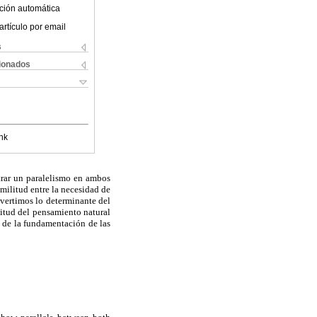
ción automática
artículo por email
s
cionados
nk
trar un paralelismo en ambos
imilitud entre la necesidad de
dvertimos lo determinante del
titud del pensamiento natural
o de la fundamentación de las