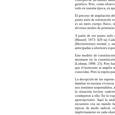
genético. Pero, como observ
todo en nuestra época, en que
El proceso de ampliación del
punto nulo de orientación e
es un mero cuerpo físico, 
diversos modos de pertenenci
A partir de ese punto nulo
(Husserl, 1973: 429 ss). Cad
(Horizontsinn)
normal y nu
anticipadas a ulteriores expe
Este modelo de constitución
mostrarse en la constitució
(Lohmar, 1996: 25). Pero ha
que el horizonte se amplía s
conocidas. Pero la espera p
La decepción de las esperas
familiar en nuestra vivencia
nos sentimos sorprendidos, 
la situación tuviese carác
condujeron a ella. En la exp
apercepciones. Aquí la ana
encuentro con un mundo fam
típicas de modo radical, e
implícitamente en cada objet