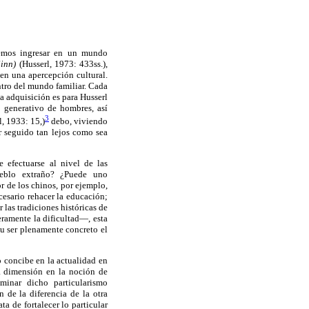
demos ingresar en un mundo
Sinn)
(Husserl, 1973: 433ss.),
en una apercepción cultural.
entro del mundo familiar. Cada
a adquisición es para Husserl
 generativo de hombres, así
3
l, 1933: 15,)
debo, viviendo
r seguido tan lejos como sea
e efectuarse al nivel de las
ueblo extraño? ¿Puede uno
 de los chinos, por ejemplo,
cesario rehacer la educación;
 las tradiciones históricas de
ramente la dificultad—, esta
su ser plenamente concreto el
o concibe en la actualidad en
a dimensión en la noción de
iminar dicho particularismo
n de la diferencia de la otra
a de fortalecer lo particular