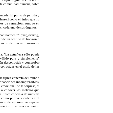
e de comunidad humana, sobre
entada. El punto de partida y
Husserl como el único que no
pos de sensación, aunque en
en cada uno de sus órganos.
n "anularmente"
(ringförming)
er de un sentido de horizonte
iempre de nuevo remisiones
za. "La extrañeza sólo puede
o válido pura y simplemente"
gión desconocida y comprobar
conocidas en el estilo de las
la típica concreta del mundo
por acciones incomprensibles,
emocional de la sorpresa, si
s a conocer los motivos que
a típica concreta de nuestras
a como podría suceder en el
raño decepciona las esperas
 sentido que está contenido