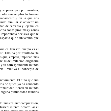
 y se preocupan por nosotros,
rculo más amplio lo forman
dianamente y en la que nos
undo familiar, se advierte un
dad de cercanía y lejanía, en
porta zonas próximas y zonas
 importancia decisiva que le
 espacio que a un vecino que
riales. Nuestro cuerpo es el
í". Ello da por resultado "la
s que, empero, implican más
re su delimitación originaria
ad y su correspondiente mundo
ial, relativa al concepto de
e movimiento. El niño que aún
e los de quien ya ha conocido
da comunidad tienen su mundo
con alguna profundidad mundos
de nuestra autocomprensión,
serl intentó desarrollar el
l tipo originario en sentido