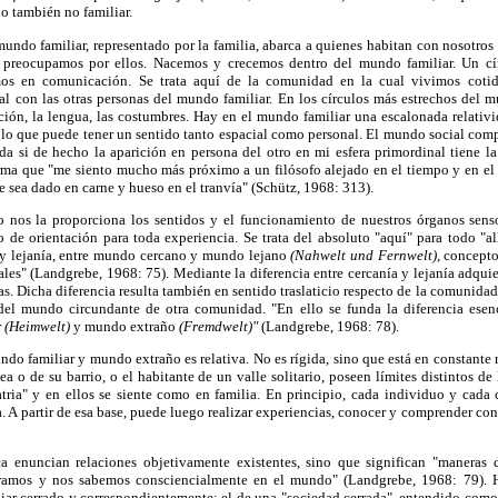
lo también no familiar.
undo familiar, representado por la familia, abarca a quienes habitan con nosotros
 preocupamos por ellos. Nacemos y crecemos dentro del mundo familiar. Un cí
mos en comunicación. Se trata aquí de la comunidad en la cual vivimos coti
l con las otras personas del mundo familiar. En los círculos más estrechos del m
ión, la lengua, las costumbres. Hay en el mundo familiar una escalonada relativi
, lo que puede tener un sentido tanto espacial como personal. El mundo social com
da si de hecho la aparición en persona del otro en mi esfera primordinal tiene la
firma que "me siento mucho más próximo a un filósofo alejado en el tiempo y en el
 sea dado en carne y hueso en el tranvía" (Schütz, 1968: 313).
nos la proporciona los sentidos y el funcionamiento de nuestros órganos senso
 de orientación para toda experiencia. Se trata del absoluto "aquí" para todo "all
 y lejanía, entre mundo cercano y mundo lejano
(Nahwelt und Fernwelt),
concepto
ales" (Landgrebe, 1968: 75). Mediante la diferencia entre cercanía y lejanía adquie
onas. Dicha diferencia resulta también en sentido traslaticio respecto de la comunid
 del mundo circundante de otra comunidad. "En ello se funda la diferencia esenc
r
(Heimwelt)
y mundo extraño
(Fremdwelt)"
(Landgrebe, 1968: 78).
do familiar y mundo extraño es relativa. No es rígida, sino que está en constant
ea o de su barrio, o el habitante de un valle solitario, poseen límites distintos d
atria" y en ellos se siente como en familia. En principio, cada individuo y ca
a. A partir de esa base, puede luego realizar experiencias, conocer y comprender 
ca enuncian relaciones objetivamente existentes, sino que significan "maneras 
amos y nos sabemos consciencialmente en el mundo" (Landgrebe, 1968: 79). Hus
ar cerrado y correspondientemente: el de una "sociedad cerrada", entendido como e