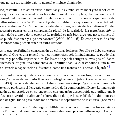
ra que no sea subsumido bajo lo general o incluso eliminado.
o, es central la relación entre lo familiar y lo extraño, entre saber y no saber, entr
s que están caracterizadas por la destradicionalización y la globalización crece la
onsiderado natural en la vida es ahora cuestionado. Los criterios que sirven de
n ellos mismos de reflexión. Se exige del individuo más que nunca una actividad 
 esa conformación. En muchas de tales decisiones, se trata de la conformación de la
necesario pensar en una comprensión plural de la realidad. "La
transformación 
sión de lo ajeno y de lo otro. (...) La realidad es más bien algo que no se somete al
se puede disponer, y algo amenazante" (Wulf, 1999: 16). En este proceso de educa
 foráneas sólo pueden tener un éxito limitado.
es lo que posibilita la comprensión de culturas foráneas. Por ello se debe ser capaz
ión con el Otro es una relación con contingencias; sólo limitadamente se puede plani
suales y por ello impredecibles. De las contingencias surgen nuevas posibilidades
rocesos se origina una conciencia de la virtualidad, la cual conduce a una nueva
4
 distancia o capacitación a distancia, como una manera de "acercar la lejanía".
bilidad mínima que debe existir antes de toda comprensión lingüística. Husserl c
n según necesidades periódicas antropológicamente fijadas. Caracteriza esto co
973: 433). Se trata de elementos mínimos comunes antropológicos como base de l
e entre paréntesis el lenguaje como medio de la comprensión. Dieter Lohmar sugi
tuación de un etnólogo en su encuentro con una tribu desconocida que utiliza una 
es controvertida la afirmación husserliana de que la sensibilidad exhibe un estr
do de igual modo para todos los hombres e independiente de la cultura" (Lohmar, 
 tener una dimensión de cognoscibilidad en el obrar cotidiano de los extraños
tución corporal comprendemos acciones tales como procurar alimento, cocinar, com