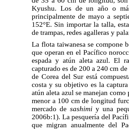
de 35 a 60 cm de longitud, son c
Kyushu. Los de un año o más 
principalmente de mayo a septi
152°E. Sin importar la talla, es
de trampas, redes agalleras y pala
La flota taiwanesa se compone b
que operan en el Pacífico norocc
espada y atún aleta azul. El r
capturado es de 200 a 240 cm de l
de Corea del Sur está compuest
costa y su objetivo es la captur
atún aleta azul se manejan como 
menor a 100 cm de longitud furca
mercado de
sashimi
y una pequ
2006b:1). La pesquería del Pacífi
que migran anualmente del Pac