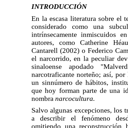
INTRODUCCIÓN
En la escasa literatura sobre el t
considerado como una subcult
intrínsecamente inmiscuidos en
autores, como Catherine Héa
Cantarell (2002) o Federico Camp
el narcorrido, en la peculiar de
sinaloense apodado "Malver
narcotraficante norteño; así, por
un sinnúmero de hábitos, insti
que hoy forman parte de una id
nombra
narcocultura.
Salvo algunas excepciones, los t
a describir el fenómeno desd
omitiendo una reconstrucción h