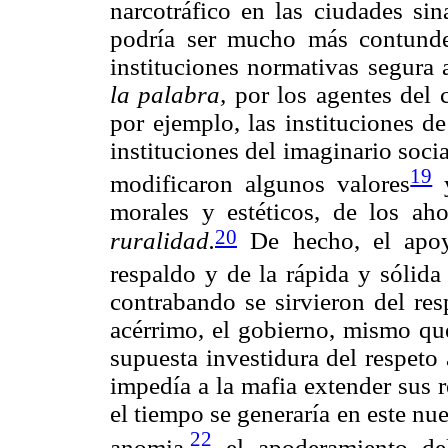
narcotráfico en las ciudades si
podría ser mucho más contunden
instituciones normativas segura 
la palabra,
por los agentes del 
por ejemplo, las instituciones d
instituciones del imaginario socia
19
modificaron algunos valores
y
morales y estéticos, de los ah
20
ruralidad.
De hecho, el apoy
respaldo y de la rápida y sólida
contrabando se sirvieron del re
acérrimo, el gobierno, mismo que
supuesta investidura del respeto
impedía a la mafia extender sus 
el tiempo se generaría en este nu
22
anomia,
el apoderamiento del