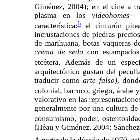
Giménez, 2004); en el cine a t
plasma en los
videohomes–
6
característica:
el cinturón pite
incrustaciones de piedras precio
de marihuana, botas vaqueras de 
crema de seda
con estampados
etcétera. Además de un especi
arquitectónico gustan del peculi
traducir como
arte falso),
donde
colonial, barroco, griego, árabe 
valorativo en las representacione
generalmente por una cultura de 
consumismo, poder, ostentosidad,
(Héau y Giménez, 2004; Sánchez
A partir de la década de 1970, e