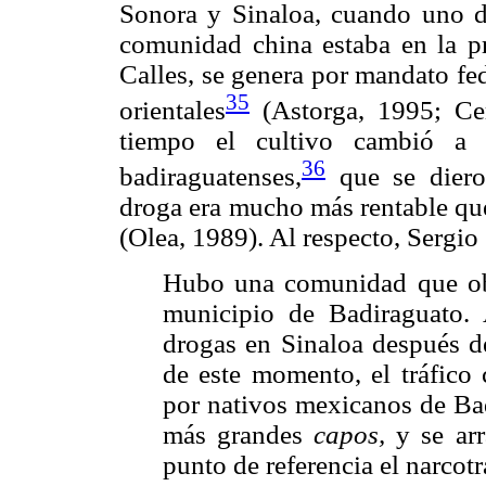
Sonora y Sinaloa, cuando uno de
comunidad china estaba en la pre
Calles, se genera por mandato fed
35
orientales
(Astorga, 1995; Cer
tiempo el cultivo cambió a
36
badiraguatenses,
que se diero
droga era mucho más rentable que
(Olea, 1989). Al respecto, Sergio
Hubo una comunidad que obtu
municipio de Badiraguato. 
drogas en Sinaloa después de
de este momento, el tráfico
por nativos mexicanos de Bad
más grandes
capos,
y se ar
punto de referencia el narcot