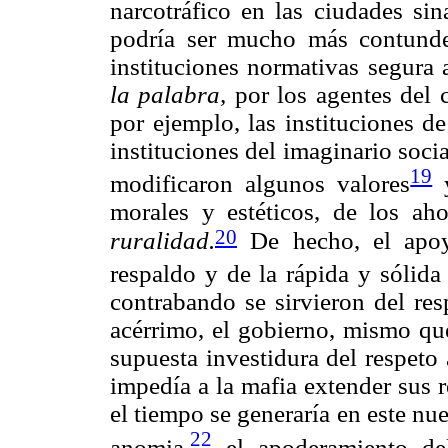
narcotráfico en las ciudades si
podría ser mucho más contunden
instituciones normativas segura 
la palabra,
por los agentes del 
por ejemplo, las instituciones d
instituciones del imaginario socia
19
modificaron algunos valores
y
morales y estéticos, de los ah
20
ruralidad.
De hecho, el apoy
respaldo y de la rápida y sólida
contrabando se sirvieron del re
acérrimo, el gobierno, mismo que
supuesta investidura del respeto
impedía a la mafia extender sus 
el tiempo se generaría en este nu
22
anomia,
el apoderamiento del