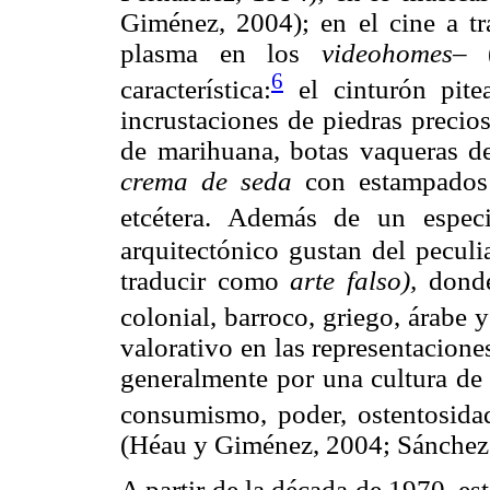
Giménez, 2004); en el cine a t
plasma en los
videohomes–
6
característica:
el cinturón pite
incrustaciones de piedras precio
de marihuana, botas vaqueras de 
crema de seda
con estampados
etcétera. Además de un especi
arquitectónico gustan del peculi
traducir como
arte falso),
donde
colonial, barroco, griego, árabe 
valorativo en las representacione
generalmente por una cultura de 
consumismo, poder, ostentosidad,
(Héau y Giménez, 2004; Sánchez
A partir de la década de 1970, e