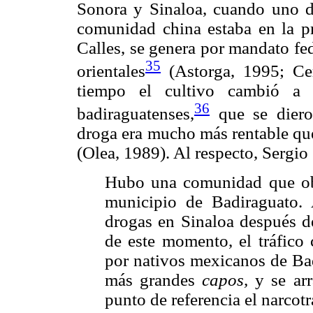
Sonora y Sinaloa, cuando uno de
comunidad china estaba en la pre
Calles, se genera por mandato fed
35
orientales
(Astorga, 1995; Cer
tiempo el cultivo cambió a
36
badiraguatenses,
que se diero
droga era mucho más rentable que
(Olea, 1989). Al respecto, Sergio
Hubo una comunidad que obtu
municipio de Badiraguato. 
drogas en Sinaloa después de
de este momento, el tráfico
por nativos mexicanos de Bad
más grandes
capos,
y se ar
punto de referencia el narcot