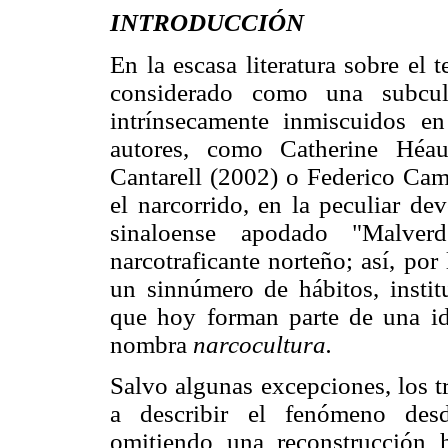
INTRODUCCIÓN
En la escasa literatura sobre el t
considerado como una subcult
intrínsecamente inmiscuidos en
autores, como Catherine Héa
Cantarell (2002) o Federico Camp
el narcorrido, en la peculiar de
sinaloense apodado "Malver
narcotraficante norteño; así, por
un sinnúmero de hábitos, insti
que hoy forman parte de una id
nombra
narcocultura.
Salvo algunas excepciones, los t
a describir el fenómeno desd
omitiendo una reconstrucción h