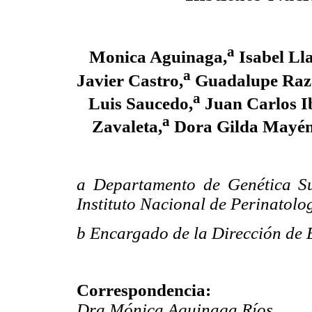
a
Monica Aguinaga,
Isabel Ll
a
Javier Castro,
Guadalupe Raz
a
Luis Saucedo,
Juan Carlos I
a
Zavaleta,
Dora Gilda Mayén
a Departamento de Genética Su
Instituto
Nacional de Perinatolo
b Encargado de la Dirección de 
Correspondencia:
Dra.Mónica Aguinaga Ríos.