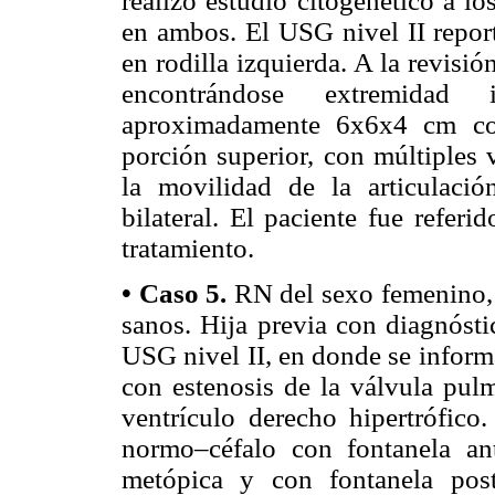
realizó estudio citogenético a l
en ambos. El USG nivel II repor
en rodilla izquierda. A la revisió
encontrándose extremidad
aproximadamente 6x6x4 cm con
porción superior, con múltiples 
la movilidad de la articulació
bilateral. El paciente fue referi
tratamiento.
• Caso 5.
RN del sexo femenino, 
sanos. Hija previa con diagnóstic
USG nivel II, en donde se inform
con estenosis de la válvula pulm
ventrículo derecho hipertrófico.
normo–céfalo con fontanela an
metópica y con fontanela post