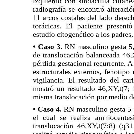
izquierdo con sindactilia cutáne
radiografía se encontró alteraci
11 arcos costales del lado derec
torácicas. El paciente present
estudio citogenético a los padres, 
• Caso 3.
RN masculino gesta 5,
de translocación balanceada 46,
pérdida gestacional recurrente. A
estructurales externos, fenotipo
vigilancia. El resultado del car
mostró un resultado 46,XY,t(7; 
misma translocación por medio de
• Caso 4.
RN masculino gesta 5 
el cual se realiza amniocente
translocación 46,XY,t(7;8) (q31