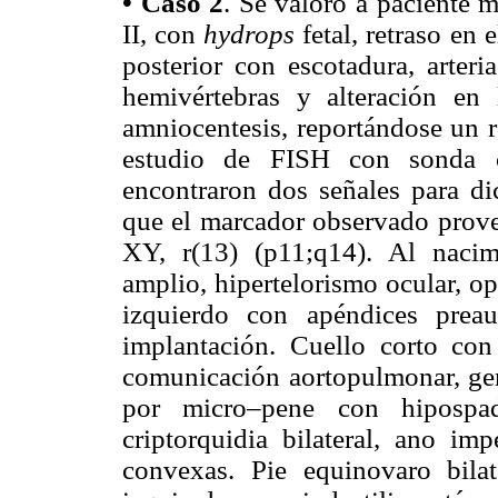
•
Caso 2
. Se valoró a paciente 
II, con
hydrops
fetal, retraso en 
posterior con escotadura, arteri
hemivértebras y alteración en
amniocentesis, reportándose un r
estudio de FISH con sonda 
encontraron dos señales para d
que el marcador observado prove
XY, r(13) (p11;q14). Al nacimi
amplio, hipertelorismo ocular, o
izquierdo con apéndices prea
implantación. Cuello corto con
comunicación aortopulmonar, gen
por micro–pene con hipospad
criptorquidia bilateral, ano im
convexas. Pie equinovaro bilat