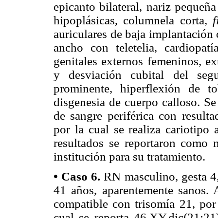
epicanto bilateral, nariz pequeñ
hipoplásicas, columnela corta,
auriculares de baja implantación 
ancho con teletelia, cardiopatí
genitales externos femeninos, ex
y desviación cubital del seg
prominente, hiperflexión de to
disgenesia de cuerpo calloso. Se 
de sangre periférica con resulta
por la cual se realiza cariotipo
resultados se reportaron como n
institución para su tratamiento.
• Caso 6.
RN masculino, gesta 4
41 años, aparentemente sanos. A
compatible con trisomía 21, por 
cual se reporta 46,XY,dic(21;21)