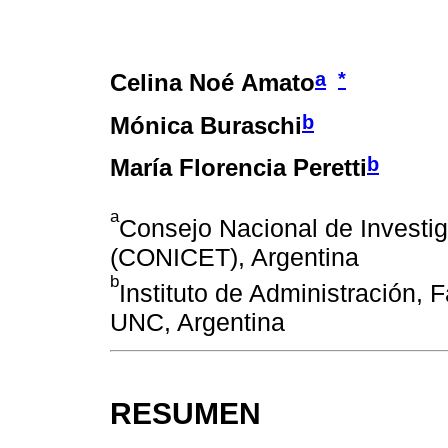
a
*
Celina Noé Amato
b
Mónica Buraschi
b
María Florencia Peretti
a
Consejo Nacional de Investig
(CONICET), Argentina
b
Instituto de Administración,
UNC, Argentina
RESUMEN