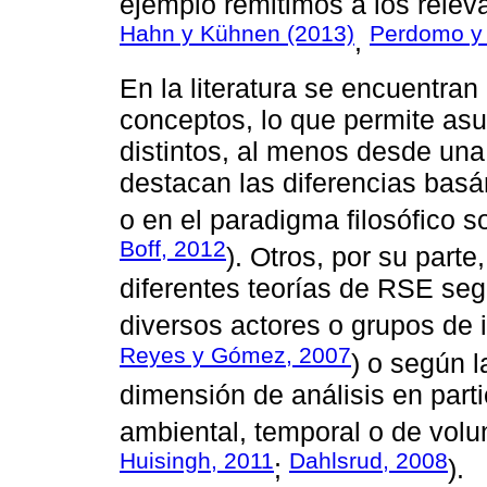
ejemplo remitimos a los releva
Hahn y Kühnen (2013)
Perdomo y 
,
En la literatura se encuentra
conceptos, lo que permite asu
distintos, al menos desde una
destacan las diferencias basá
o en el paradigma filosófico s
Boff, 2012
). Otros, por su part
diferentes teorías de RSE segú
diversos actores o grupos de i
Reyes y Gómez, 2007
) o según 
dimensión de análisis en parti
ambiental, temporal o de volu
Huisingh, 2011
Dahlsrud, 2008
;
).