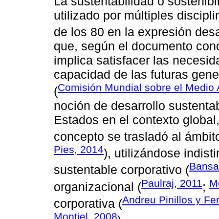
La sustentabilidad o sostenibi
utilizado por múltiples discip
de los 80 en la expresión desa
que, según el documento cono
implica satisfacer las necesi
capacidad de las futuras gene
Comisión Mundial sobre el Medio A
(
noción de desarrollo sustentab
Estados en el contexto global,
concepto se trasladó al ámbit
Pies, 2014
), utilizándose indis
Bansa
sustentable corporativo (
Paulraj, 2011
M
organizacional (
;
Andreu Pinillos y F
corporativa (
Montiel, 2008