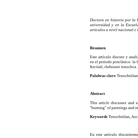
Doctora en historia por la
universidad y en la Escuel
artículos a nivel nacional e 
Resumen
Este artículo discute y anal
en el periodo posclásico: la 
Itzcóatl,
tlahtoani
tenochca.
Palabras clave
Tenochtitlan,
Abstract
This article discusses and 
"burning" of paintings and re
Keywords
Tenochtitlan, Azca
En este artículo discutirem