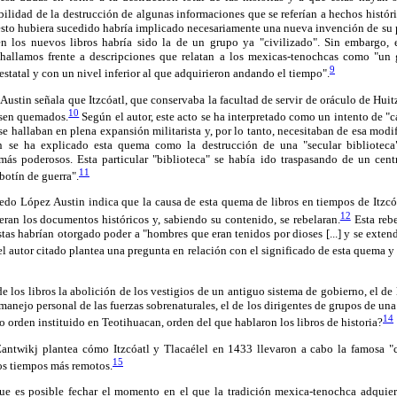
ibilidad de la destrucción de algunas informaciones que se referían a hechos histór
 esto hubiera sucedido habría implicado necesariamente una nueva invención de su 
 los nuevos libros habría sido la de un grupo ya "civilizado". Sin embargo, e
s hallamos frente a descripciones que relatan a los mexicas-tenochcas como "un
9
estatal y con un nivel inferior al que adquirieron andando el tiempo".
 Austin señala que Itzcóatl, que conservaba la facultad de servir de oráculo de Huit
10
uesen quemados.
Según el autor, este acto se ha interpretado como un intento de "c
e hallaban en plena expansión militarista y, por lo tanto, necesitaban de esa mod
 se ha explicado esta quema como la destrucción de una "secular biblioteca
 más poderosos. Esta particular "biblioteca" se había ido traspasando de un cen
11
botín de guerra".
fredo López Austin indica que la causa de esta quema de libros en tiempos de Itzcóa
12
ran los documentos históricos y, sabiendo su contenido, se rebelaran.
Esta rebe
tas habrían otorgado poder a "hombres que eran tenidos por dioses [...] y se extend
el autor citado plantea una pregunta en relación con el significado de esta quema y
e los libros la abolición de los vestigios de un antiguo sistema de gobierno, el de
manejo personal de las fuerzas sobrenaturales, el de los dirigentes de grupos de una 
14
jo orden instituido en Teotihuacan, orden del que hablaron los libros de historia?
Zantwikj plantea cómo Itzcóatl y Tlacaélel en 1433 llevaron a cabo la famosa "c
15
los tiempos más remotos.
ue es posible fechar el momento en el que la tradición mexica-tenochca adquier