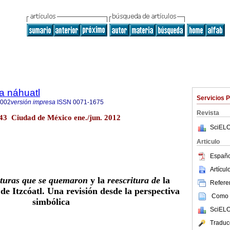
a náhuatl
Servicios 
8002
versión impresa
ISSN
0071-1675
Revista
l.43 Ciudad de México ene./jun. 2012
SciELO
Articulo
Españo
Artícu
nturas que se quemaron
y la
reescritura de
la
Referen
 de Itzcóatl. Una revisión desde la perspectiva
Como c
simbólica
SciELO
Traduc