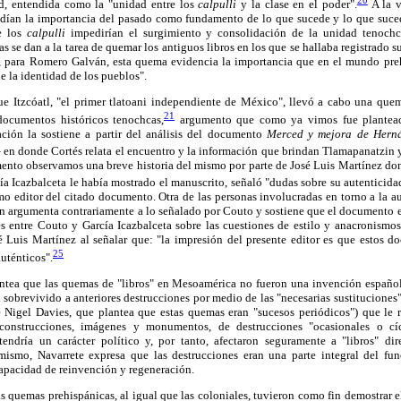
ad, entendida como la "unidad entre los
calpulli
y la clase en el poder".
A la v
ndían la importancia del pasado como fundamento de lo que sucede y lo que suced
de los
calpulli
impedirían el surgimiento y consolidación de la unidad tenochc
s se dan a la tarea de quemar los antiguos libros en los que se hallaba registrado 
Así, para Romero Galván, esta quema evidencia la importancia que en el mundo preh
 la identidad de los pueblos".
ue Itzcóatl, "el primer tlatoani independiente de México", llevó a cabo una quem
21
documentos históricos tenochcas,
argumento que como ya vimos fue plantead
ción la sostiene a partir del análisis del documento
Merced y mejora de Herná
2
en donde Cortés relata el encuentro y la información que brindan Tlamapanatzin y
mento observamos una breve historia del mismo por parte de José Luis Martínez do
a Icazbalceta le había mostrado el manuscrito, señaló "dudas sobre su autenticida
mo editor del citado documento. Otra de las personas involucradas en torno a la a
 argumenta contrariamente a lo señalado por Couto y sostiene que el documento es
s entre Couto y García Icazbalceta sobre las cuestiones de estilo y anacronismo
 Luis Martínez al señalar que: "la impresión del presente editor es que estos 
25
uténticos".
antea que las quemas de "libros" en Mesoamérica no fueron una invención español
 sobrevivido a anteriores destrucciones por medio de las "necesarias sustituciones".
e Nigel Davies, que plantea que estas quemas eran "sucesos periódicos") que le r
 construcciones, imágenes y monumentos, de destrucciones "ocasionales o cíc
 tendría un carácter político y, por tanto, afectaron seguramente a "libros" di
mismo, Navarrete expresa que las destrucciones eran una parte integral del fu
apacidad de reinvención y regeneración.
las quemas prehispánicas, al igual que las coloniales, tuvieron como fin demostrar 