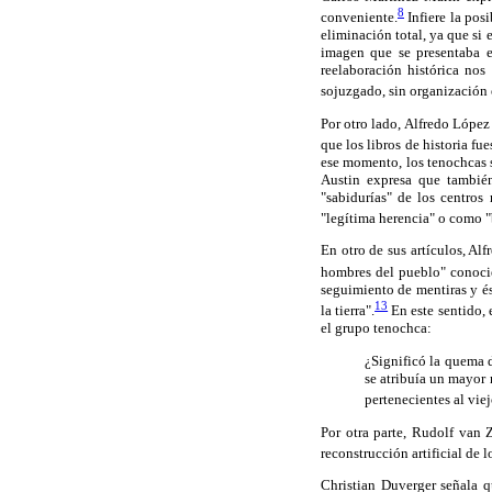
8
conveniente.
Infiere la pos
eliminación total, ya que si
imagen que se presentaba en
reelaboración histórica no
sojuzgado, sin organización 
Por otro lado, Alfredo López
que los libros de historia f
ese momento, los tenochcas s
Austin expresa que también
"sabidurías" de los centros
"legítima herencia" o como "
En otro de sus artículos, Al
hombres del pueblo" conocie
seguimiento de mentiras y és
13
la tierra".
En este sentido, 
el grupo tenochca:
¿Significó la quema d
se atribuía un mayor 
pertenecientes al vie
Por otra parte, Rudolf van 
reconstrucción artificial de 
Christian Duverger señala q