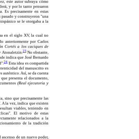
ez, este autor subraya cómo
erá, y por lo tanto pensaron
a. Es precisamente en estas
su pasado y construyeron "una
ispánico se le otorgaba a la
a en el siglo XV, la cual no
o anteriormente por Carlos
n Cortés a los caciques de
23
 Atonaletzin.
No obstante,
nde indica que José Bernardo
24
d".
Esta idea es compartida
utenticidad del manuscrito es
 auténtico. Así, se da cuenta
s que presenta el documento,
documentos
(Real ejecutoria y
a, sino que precisamente las
 A la vez, indica que existen
esultan viables, teniendo en
licas". El motivo de estas
rectamente relacionados a la
ncionamiento de la tradición
el ascenso de un nuevo poder,