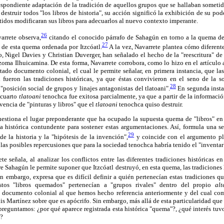
spondiente adaptación de la tradición de aquellos grupos que se hallaban sometid
 destruir todos "los libros de historia", su acción significó la exhibición de su p
idos modificaran sus libros para adecuarlos al nuevo contexto imperante.
26
varrete observa,
citando el conocido párrafo de Sahagún en torno a la quema de 
27
 de esta quema ordenada por Itzcóatl.
A la vez, Navarrete plantea cómo diferente
, Nigel Davies y Christian Duverger, han señalado el hecho de la "reescritura" de 
oma Ilhuicamina. De esta forma, Navarrete corrobora, como lo hizo en el artículo 
itado documento colonial, el cual le permite señalar, en primera instancia, que las
 fueron las tradiciones históricas, ya que éstas convivieron en el seno de la 
28
"posición social de grupos y linajes antagonistas del tlatoani".
En segunda instan
 cuarto
tlatoani
tenochca fue exitosa parcialmente, ya que a partir de la informaci
vencia de "pinturas y libros" que el
tlatoani
tenochca quiso destruir.
uestiona el lugar preponderante que ha ocupado la supuesta quema de "libros" en d
cia histórica contundente para sostener estas argumentaciones. Así, formula una s
29
 de la historia y la "hipótesis de la invención",
y coincide con el argumento p
las posibles repercusiones que para la sociedad tenochca habría tenido el "inventar
ete señala, al analizar los conflictos entre las diferentes tradiciones históricas
e Sahagún le permite suponer que Itzcóatl destruyó, en esta quema, las tradiciones 
n embargo, expresa que es difícil definir a quién pertenecían estas tradiciones q
stos "libros quemados" pertenecían a "grupos rivales" dentro del propio
alt
 documento colonial al que hemos hecho referencia anteriormente y del cual co
s Martínez sobre que es apócrifo. Sin embargo, más allá de esta particularidad qu
preguntamos: ¿por qué aparece registrada esta histórica "quema"?, ¿qué interés tuvo
s?