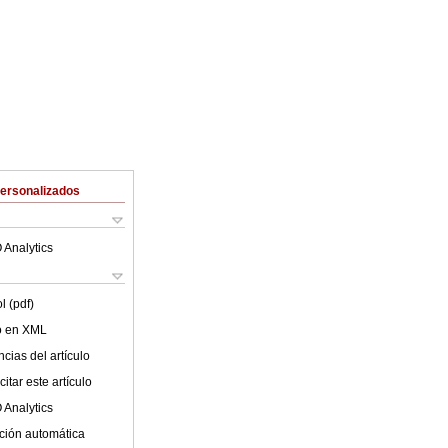
Personalizados
 Analytics
l (pdf)
lo en XML
cias del artículo
itar este artículo
 Analytics
ción automática