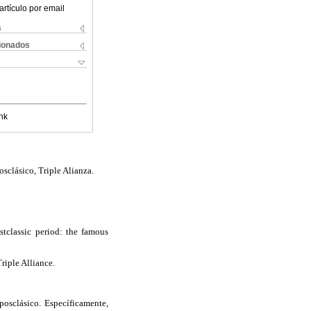
artículo por email
s
cionados
nk
osclásico, Triple Alianza.
stclassic period: the famous
riple Alliance.
posclásico. Específicamente,