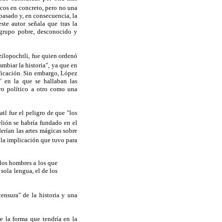
icos en concreto, pero no una
pasado y, en consecuencia, la
ste autor señala que tras la
 grupo pobre, desconocido y
zilopochtli, fue quien ordenó
ambiar la historia", ya que en
ificación. Sin embargo, López
" en la que se hallaban las
tro político a otro como una
tl fue el peligro de que "los
lión se habría fundado en el
erían las artes mágicas sobre
 la implicación que tuvo para
 los hombres a los que
sola lengua, el de los
ensura" de la historia y una
e la forma que tendría en la