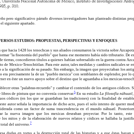
 pero significativo párrafo diversos investigadores han planteado distintas prop
el siguiente apartado.
VERSOS ESTUDIOS: PROPUESTAS, PERSPECTIVAS Y ENFOQUES
 que hacia 1428 los tenochcas y sus aliados consumaron la victoria sobre Azcapotzal
ormar "la fisonomía del pueblo" que hasta ese momento había sido tributario. De est
de tierras, concedieron títulos a quienes habían sobresalido en la guerra contra Az
to de Mexico-Tenochtitlan. Para este autor, tales medidas y cambios radicales se en
a la significación de su pasado. Sin embargo, la imagen que proyectaban los antig
o era precisamente la de un "pueblo mexica" con semblantes de esplendor, por lo q
 tener en éste un nuevo apoyo sobre el destino que le aguardaba a los mexicas-tenoc
ablecer otras "palabras-recuerdo" y cambiar el contenido de los antiguos códices. Se
5
e libros de pintura que no convenía conservar.
En su estudio
La filosofía náhuatl,
os códices (en los que se guardaban las tradiciones) con la finalidad de establec
este autor señala la importancia de dicho acto, pues el solo intento de querer modi
siderada como un factor de suma trascendencia en el mundo náhuatl. Posterior
jar la nueva imagen que los mexicas deseaban proyectar. Por lo tanto, este
e los mitos y de la elaboración de nuevos relatos y códices se hallaba la justif
7
 total del universo.
sa dudas en torno a la destrucción total de las historias y a que éstas hayan s