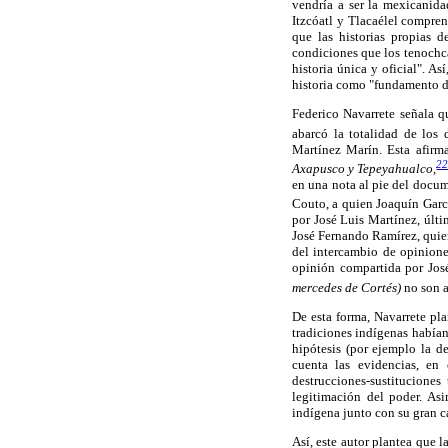
vendría a ser la mexicanid
Itzcóatl y Tlacaélel compre
que las historias propias 
condiciones que los tenochca
historia única y oficial". 
historia como "fundamento de
Federico Navarrete señala q
abarcó la totalidad de los 
Martínez Marín. Esta afirma
2
Axapusco y Tepeyahualco,
en una nota al pie del docu
Couto, a quien Joaquín Garcí
por José Luis Martínez, últi
José Fernando Ramírez, quien
del intercambio de opinione
opinión compartida por José
mercedes de Cortés)
no son a
De esta forma, Navarrete pl
tradiciones indígenas habían
hipótesis (por ejemplo la d
cuenta las evidencias, en
destrucciones-sustituciones
legitimación del poder. Asi
indígena junto con su gran c
Así, este autor plantea que 