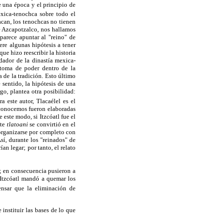
e una época y el principio de
xica-tenochca sobre todo el
acan, los tenochcas no tienen
re Azcapotzalco, nos hallamos
arece apuntar al "reino" de
ere algunas hipótesis a tener
que hizo reescribir la historia
dador de la dinastía mexica-
 toma de poder dentro de la
 de la tradición. Esto último
 sentido, la hipótesis de una
go, plantea otra posibilidad:
a este autor, Tlacaélel es el
e conocemos fueron elaboradas
 este modo, si Itzcóatl fue el
ste
tlatoani
se convirtió en el
organizarse por completo con
sí, durante los "reinados" de
n legar; por tanto, el relato
a; en consecuencia pusieron a
 Itzcóatl mandó a quemar los
ensar que la eliminación de
instituir las bases de lo que