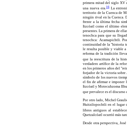
primera mitad del siglo XV c
16
una nueva era.
La entroni
territorio de la Cuenca de M
ningún rival en la Cuenca. D
frente a la última fecha si
Itzcóatl como el último elem
presentes. La primera de ella
tenochca para que su llegad
tenochca: Acamapichtli. Po
continuidad de la "historia 
le resulta posible y viable 
reforma de la tradición llev
que la reescritura de la hi
verdadero artífice de la ref
en los primeros años del "r
forjador de la victoria sobr
símbolo de los nuevos tiemp
el fin de afirmar e imponer 
Itzcóatl y Motecuhzoma Ilhui
que prevalece es el discurso 
Por otro lado, Michel Grauli
Huitzilopochtli en el lugar
libros antiguos al establec
Quetzalcóatl ocurrió más tar
Desde otra perspectiva, José