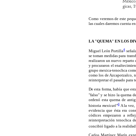
Como veremos de este pequeño
las cuales daremos cuenta en 
LA "QUEMA" EN LOS DI
4
Miguel León Portilla
señala
se toman medidas para transf
realizaron un nuevo reparto 
y procuraron el enaltecimien
grupo mexica-tenochca como 
como los de Azcapotzalco, n
reinterpretar el pasado para
De esta forma, había que est
"falso" y se hizo la quema d
ordenó esta quema de antigu
6
historia
mexicatl"
A la vez, 
evidencia que ésta era con
códices empezaron a refle
reinterpretación tenochca d
concibió ligado a la realidad
Carlos Martínez Marín expre