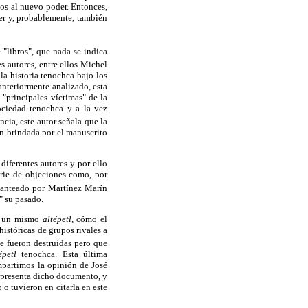
os al nuevo poder. Entonces,
oder y, probablemente, también
"libros", que nada se indica
s autores, entre ellos Michel
la historia tenochca bajo los
anteriormente analizado, esta
 "principales víctimas" de la
sociedad tenochca y a la vez
cia, este autor señala que la
ón brindada por el manuscrito
iferentes autores y por ello
erie de objeciones como, por
lanteado por Martínez Marín
" su pasado.
 en un mismo
altépetl,
cómo el
históricas de grupos rivales a
ue fueron destruidas pero que
épetl
tenochca. Esta última
mpartimos la opinión de José
e presenta dicho documento, y
 o tuvieron en citarla en este