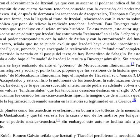
on el advenimiento de Itzcóatl, ya que con su ascenso al poder se indica el fin d
zación de este cuarto
tlatoani
tenochca coincide con la extensión del poder me
éxico. Así, después de derrotar a los tepanecas de Azcapotzalco, Tlacopan y Coyo
e esta forma, con la llegada al trono de Itzcóatl, relacionado con la victoria sob
mbólica que pone de relieve la tradición tenochca:
1-técpatl.
Para Duverger todo p
ento que se incluye en el relato mítico-histórico. De esta manera, este autor sugi
s consiste en admitir que Itzcóatl fue entronizado "realmente" en el año
1-técpatl
y 
a al poder correspondiera con la salida de Aztlan y con la entronización del fun
r tanto, señala que no se puede excluir que Itzcóatl haya querido inscribir su
tribal" y que, por ende, haya encargado la realización de una "refundición" completa
a partir de lo narrado en el pasaje del texto de fray Bernardino de Sahagún. En este
ada a cabo bajo el "reinado" de Itzcóatl le resulta a Duverger admisible. Sin embar
17
storia se haya realizado durante el "gobierno" de Motecuhzoma Ilhuicamina.
Par
orma religiosa y social y, por lo tanto, propone que las versiones de la historia qu
einado" de Motecuhzoma Ilhuicamina bajo el impulso de Tlacaélel, su
cihuacóatl.
De
e Azcapotzalco y ésta confirió la autonomía de los tenochcas, la entronización de e
os. Es decir, que lo que había sucedido anteriormente podía en adelante volver a 
los valores "fundamentales" que los tenochcas deseaban destacar en el siglo XV. A
camina fue cuando los mexicas-tenochcas fijaron la imagen que de sí mismos quería
18
de la legitimación, deseando asentar en la historia su legitimidad en la Cuenca.
ch plantea cómo los tenochcas se esforzaron en borrar a los toltecas de la memori
 de Quetzalcóatl y que tal vez ésta fue la causa o uno de los motivos por los que
19
erse el poderío mexica-tenochca.
Sin embargo, este autor se inclina más a p
de.
 Rubén Romero Galván señala que Itzcóatl y Tlacaélel percibieron la necesidad de 
20