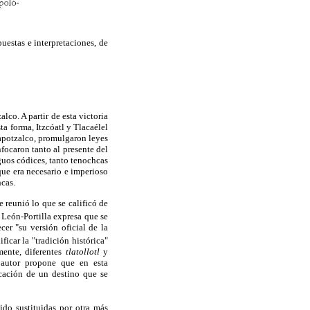
uestas e interpretaciones, de
co. A partir de esta victoria
a forma, Itzcóatl y Tlacaélel
capotzalco, promulgaron leyes
focaron tanto al presente del
uos códices, tanto tenochcas
ue era necesario e imperioso
hcas.
 reunió lo que se calificó de
León-Portilla expresa que se
er "su versión oficial de la
ficar la "tradición histórica"
mente, diferentes
tlatollotl
y
 autor propone que en esta
icación de un destino que se
ido sustituidas por otra más