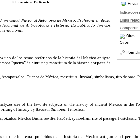
Clementina Battcock
Enviar 
Indicadore
 Universidad Nacional
Autónoma de México. Profesora en dicha
Links rela
a Nacional de Antropología e Historia. Ha publicado diversos
Compartir
internacional.
Otros
Otros
Permali
iza uno de los temas preferidos de la historia del México antiguo
famosa "quema" de pinturas y reescritura de la historia por parte de
 Azcapotzalco, Cuenca de México, reescritura, Itzcóatl, simbolismo, rito de paso, P
analyzes one of the favorite subjects of the history of ancient Mexico in the Po
writing of history by Itzcóatl,
tlahtoani
Tenochca.
potzalco, Mexico Basin, rewrite, Itzcóatl, symbolism, rite of passage, Postclassic, T
os uno de los temas preferidos de la historia del México antiguo en el periodo 