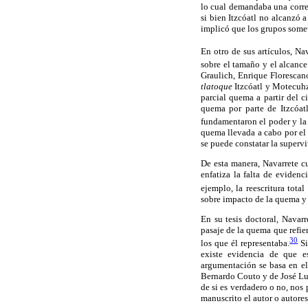
lo cual demandaba una corre
si bien Itzcóatl no alcanzó a
implicó que los grupos somet
En otro de sus artículos, Na
sobre el tamaño y el alcance
Graulich, Enrique Florescano
tlatoque
Itzcóatl y Motecuhz
parcial quema a partir del c
quema por parte de Itzcóatl
fundamentaron el poder y la 
quema llevada a cabo por el
se puede constatar la supervi
De esta manera, Navarrete c
enfatiza la falta de eviden
ejemplo, la reescritura total
sobre impacto de la quema y 
En su tesis doctoral, Navarr
pasaje de la quema que refier
30
los que él representaba.
Si
existe evidencia de que e
argumentación se basa en el
Bernardo Couto y de José Lui
de si es verdadero o no, nos 
manuscrito el autor o autore