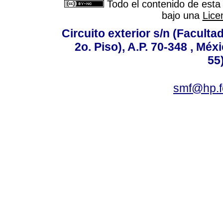
Todo el contenido de esta 
bajo una
Lice
Circuito exterior s/n (Facult
2o. Piso), A.P. 70-348 , Méx
55
smf@hp.f