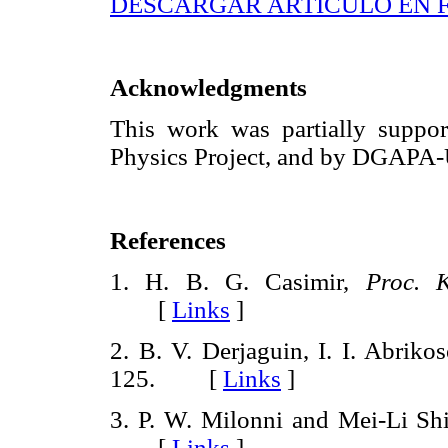
DESCARGAR ARTÍCULO EN 
Acknowledgments
This work was partially supp
Physics Project, and by DGAPA
References
1. H. B. G. Casimir,
Proc. 
[
Links
]
2. B. V. Derjaguin, I. I. Abriko
125. [
Links
]
3. P. W. Milonni and Mei-Li Sh
[
Links
]