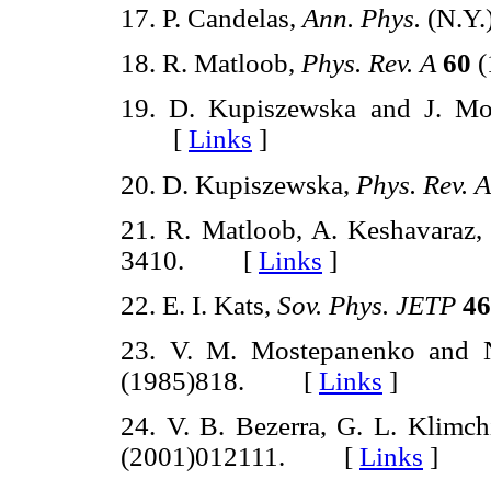
17. P. Candelas,
Ann. Phys.
(N.Y.
18. R. Matloob,
Phys. Rev. A
60
(
19. D. Kupiszewska and J. M
[
Links
]
20. D. Kupiszewska,
Phys. Rev. A
21. R. Matloob, A. Keshavaraz,
3410. [
Links
]
22. E. I. Kats,
Sov. Phys. JETP
46
23. V. M. Mostepanenko and 
(1985)818. [
Links
]
24. V. B. Bezerra, G. L. Klimc
(2001)012111. [
Links
]