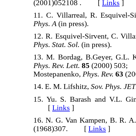
(2001)052108 . [
Links
]
11. C. Villarreal, R. Esquivel-
Phys. A
(in press).
12. R. Esquivel-Sirvent, C. Vill
Phys. Stat. Sol.
(in press).
13. M. Bordag, B.Geyer, G.L. 
Phys. Rev. Lett.
85
(2000) 503
Mostepanenko,
Phys. Rev.
63
(2
14. E. M. Lifshitz,
Sov. Phys. JE
15. Yu. S. Barash and V.L. Gi
[
Links
]
16. N. G. Van Kampen, B. R. A.
(1968)307. [
Links
]