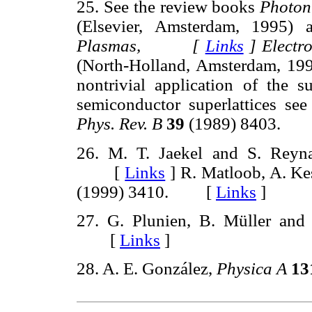
25. See the review books
Photoni
(Elsevier, Amsterdam, 1995)
Plasmas, [
Links
]
Electr
(North-Holland, Amsterdam
nontrivial application of the s
semiconductor superlattices s
Phys. Rev. B
39
(1989) 8403.
26. M. T. Jaekel and S. Rey
[
Links
]
R. Matloob, A. Ke
(1999) 3410. [
Links
]
27. G. Plunien, B. Müller and
[
Links
]
28. A. E. González,
Physica A
13