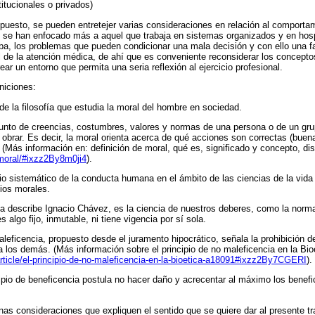
itucionales o privados)
uesto, se pueden entretejer varias consideraciones en relación al comportam
 se han enfocado más a aquel que trabaja en sistemas organizados y en hosp
a, los problemas que pueden condicionar una mala decisión y con ello una fall
el de la atención médica, de ahí que es conveniente reconsiderar los conceptos
ear un entorno que permita una seria reflexión al ejercicio profesional.
niciones:
de la filosofía que estudia la moral del hombre en sociedad.
unto de creencias, costumbres, valores y normas de una persona o de un gru
obrar. Es decir, la moral orienta acerca de qué acciones son correctas (buen
 (Más información en: definición de moral, qué es, significado y concepto, dis
e/moral/#ixzz2By8m0ji4
).
io sistemático de la conducta humana en el ámbito de las ciencias de la vida y
pios morales.
a describe Ignacio Chávez, es la ciencia de nuestros deberes, como la norm
algo fijo, inmutable, ni tiene vigencia por sí sola.
aleficencia, propuesto desde el juramento hipocrático, señala la prohibición 
 los demás. (Más información sobre el principio de no maleficencia en la Bio
/article/el-principio-de-no-maleficencia-en-la-bioetica-a18091#ixzz2By7CGERI
).
cipio de beneficencia postula no hacer daño y acrecentar al máximo los benef
as consideraciones que expliquen el sentido que se quiere dar al presente tr