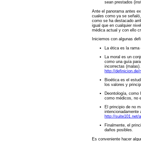
sean prestados (inst
Ante el panorama antes exp
cuales como ya se señaló,
como se ha destacado arrib
igual que en cualquier niv
médica actual y con ello cr
Iniciemos con algunas defi
La ética es la rama 
La moral es un conj
como una guía para 
incorrectas (malas).
http://definicion.d
Bioética es el estud
los valores y princi
Deontología, como l
como médicos, no es 
El principio de no m
intencionadamente a
http://suite101.net
Finalmente, el prin
daños posibles.
Es conveniente hacer algun