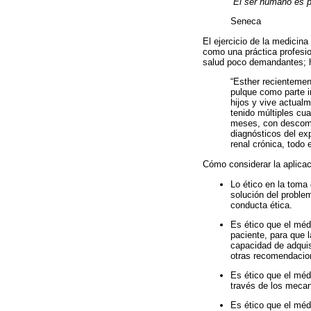
“El ser humano es p
Seneca
El ejercicio de la medicina
como una práctica profesio
salud poco demandantes; ha
“Esther recientemen
pulque como parte i
hijos y vive actual
tenido múltiples cua
meses, con descomp
diagnósticos del exp
renal crónica, todo 
Cómo considerar la aplicac
Lo ético en la toma 
solución del problem
conducta ética.
Es ético que el médi
paciente, para que 
capacidad de adquisi
otras recomendacio
Es ético que el méd
través de los mecan
Es ético que el méd