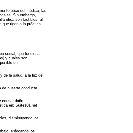
iento ético del médico, las
itales. Sin embargo,
a ética son factibles, al
 que rigen a la práctica
po social, que funciona
as) y cuáles son
ponible en:
 de la salud, a la luz de
a de nuestra conducta
de causar daño
ética en: Suite101.net
icios, disminuyendo los
abajo, enfocando los