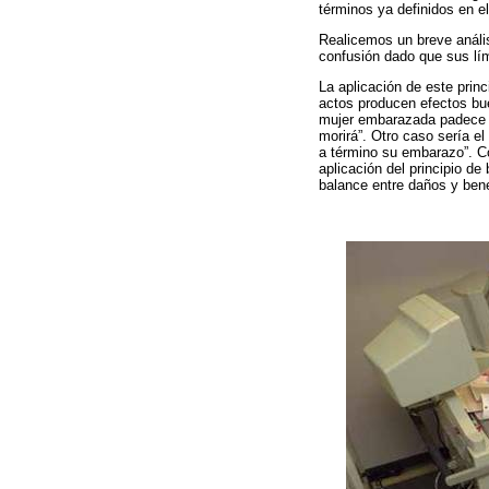
términos ya definidos en e
Realicemos un breve anális
confusión dado que sus lí
La aplicación de este princ
actos producen efectos bue
mujer embarazada padece un
morirá”. Otro caso sería el
a término su embarazo”. Co
aplicación del principio d
balance entre daños y bene