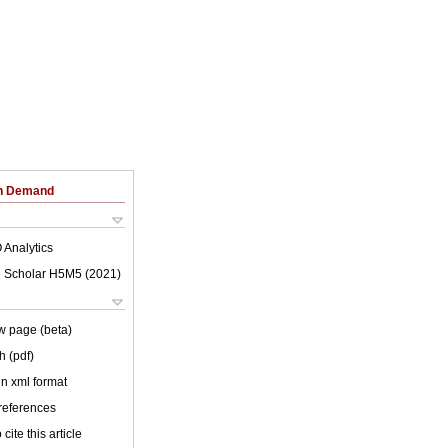
on Demand
 Analytics
 Scholar H5M5 (
2021
)
w page (beta)
h (pdf)
 in xml format
 references
cite this article