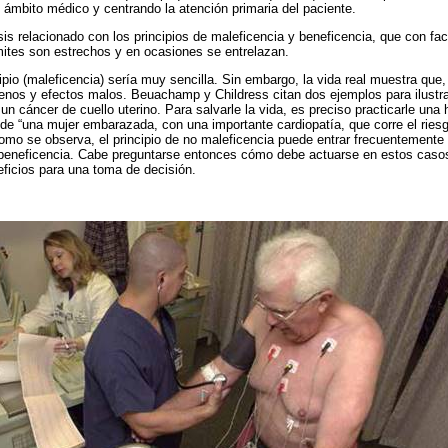
l ámbito médico y centrando la atención primaria del paciente.
is relacionado con los principios de maleficencia y beneficencia, que con fa
mites son estrechos y en ocasiones se entrelazan.
ipio (maleficencia) sería muy sencilla. Sin embargo, la vida real muestra que
nos y efectos malos. Beuachamp y Childress citan dos ejemplos para ilustrar
 cáncer de cuello uterino. Para salvarle la vida, es preciso practicarle una h
 de “una mujer embarazada, con una importante cardiopatía, que corre el riesg
mo se observa, el principio de no maleficencia puede entrar frecuentemente e
e beneficencia. Cabe preguntarse entonces cómo debe actuarse en estos casos
ficios para una toma de decisión.