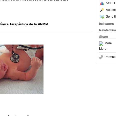
SciELO
Automat
Send th
Indicators
línica Terapéutica de la ANMM
Related lin
Share
More
More
Permali