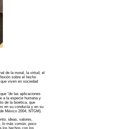
l de la moral, la virtud, el
eflexión sobre el hecho
s que viven en sociedad
que “de las aplicaciones
te a la especie humana y
to de la bioética, que
eres en su conducta y en su
ca de México 2004, NTGM).
to, ideas, valores,
 y, lo más común, poco
a los hechos con los