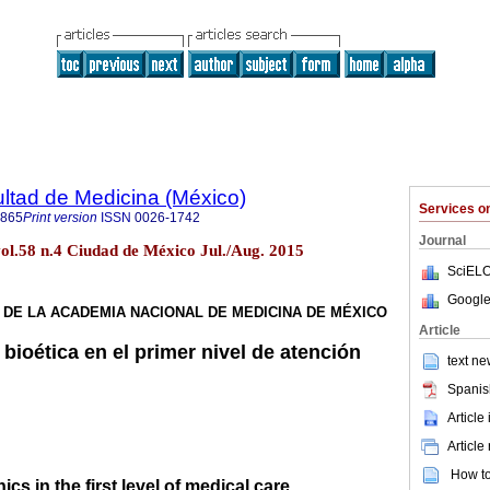
ultad de Medicina (México)
Services 
4865
Print version
ISSN
0026-1742
Journal
ol.58 n.4 Ciudad de México Jul./Aug. 2015
SciELO
Google
 DE LA ACADEMIA NACIONAL DE MEDICINA DE MÉXICO
Article
bioética en el primer nivel de atención
text ne
Spanis
Article
Article
How to 
ics in the first level of medical care