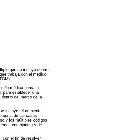
tiple que se incluye dentro
 que trabaja con el médico
NTGM).
ención médica primaria
d, para establecer una
, dentro del marco de la
se incluye: el ambiente
dotecnia de las casas
so y los múltiples códigos
os temas cambiantes y de
 con el fin de resolver