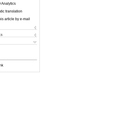
 Analytics
ic translation
is article by e-mail
ks
nk