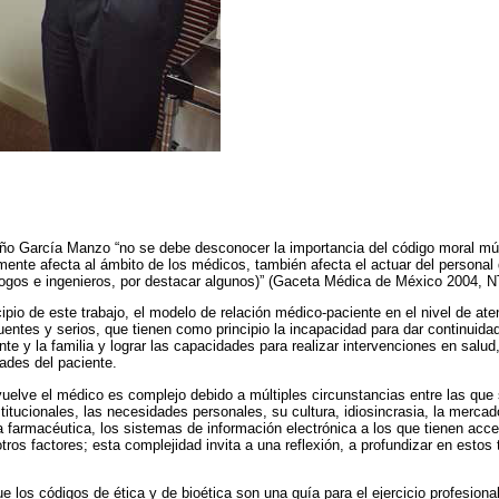
viño García Manzo “no se debe desconocer la importancia del código moral múl
amente afecta al ámbito de los médicos, también afecta el actuar del personal
logos e ingenieros, por destacar algunos)” (Gaceta Médica de México 2004, 
ipio de este trabajo, el modelo de relación médico-paciente en el nivel de at
uentes y serios, que tienen como principio la incapacidad para dar continuida
nte y la familia y lograr las capacidades para realizar intervenciones en salud
dades del paciente.
elve el médico es complejo debido a múltiples circunstancias entre las que 
nstitucionales, las necesidades personales, su cultura, idiosincrasia, la merca
ia farmacéutica, los sistemas de información electrónica a los que tienen acce
otros factores; esta complejidad invita a una reflexión, a profundizar en est
 los códigos de ética y de bioética son una guía para el ejercicio profesional,