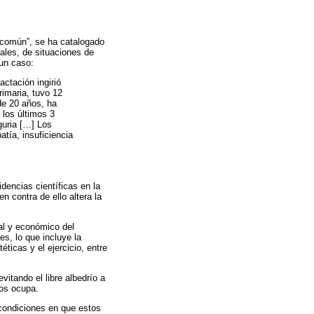
te común”, se ha catalogado
iales, de situaciones de
 un caso:
ctación ingirió
imaria, tuvo 12
de 20 años, ha
 los últimos 3
guria […] Los
atía, insuficiencia
idencias científicas en la
n contra de ello altera la
ral y económico del
s, lo que incluye la
éticas y el ejercicio, entre
itando el libre albedrío a
nos ocupa.
 condiciones en que estos