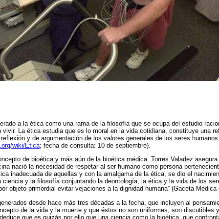
erado a la ética como una rama de la filosofía que se ocupa del estudio raciona
n vivir. La ética estudia que es lo moral en la vida cotidiana, constituye una r
e reflexión y de argumentación de los valores generales de los seres humano
.org/wiki/Ética
; fecha de consulta: 10 de septiembre).
oncepto de bioética y más aún de la bioética médica. Torres Valadez asegura 
icina nació la necesidad de respetar al ser humano como persona pertenecien
tica inadecuada de aquellas y con la amalgama de la ética, se dio el nacimien
a ciencia y la filosofía conjuntando la deontología, la ética y la vida de los s
por objeto primordial evitar vejaciones a la dignidad humana” (Gaceta Médi
generados desde hace más tres décadas a la fecha, que incluyen al pensamien
oncepto de la vida y la muerte y que éstos no son uniformes, son discutibles
deduce que es quizás por ello que una ciencia como la bioética, que confront