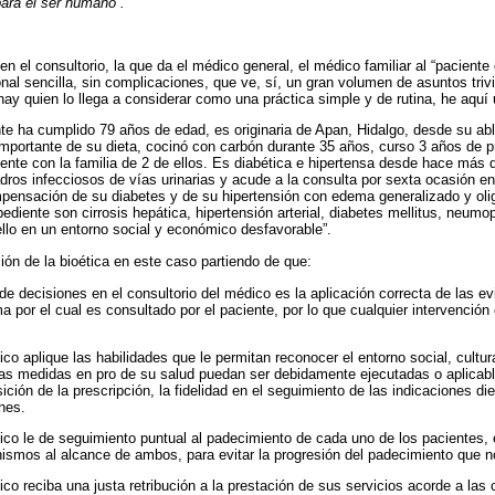
ara el ser humano”.
 en el consultorio, la que da el médico general, el médico familiar al “pacien
nal sencilla, sin complicaciones, que ve, sí, un gran volumen de asuntos triv
y quien lo llega a considerar como una práctica simple y de rutina, he aquí
te ha cumplido 79 años de edad, es originaria de Apan, Hidalgo, desde su abla
mportante de su dieta, cocinó con carbón durante 35 años, curso 3 años de pr
mente con la familia de 2 de ellos. Es diabética e hipertensa desde hace más 
dros infecciosos de vías urinarias y acude a la consulta por sexta ocasión en
ensación de su diabetes y de su hipertensión con edema generalizado y oli
ediente son cirrosis hepática, hipertensión arterial, diabetes mellitus, neumop
ello en un entorno social y económico desfavorable”.
ión de la bioética en este caso partiendo de que:
de decisiones en el consultorio del médico es la aplicación correcta de las ev
a por el cual es consultado por el paciente, por lo que cualquier intervención e
co aplique las habilidades que le permitan reconocer el entorno social, cultu
las medidas en pro de su salud puedan ser debidamente ejecutadas o aplicable
ción de la prescripción, la fidelidad en el seguimiento de las indicaciones diet
nes.
ico le de seguimiento puntual al padecimiento de cada uno de los pacientes, ev
ismos al alcance de ambos, para evitar la progresión del padecimiento que 
ico reciba una justa retribución a la prestación de sus servicios acorde a las