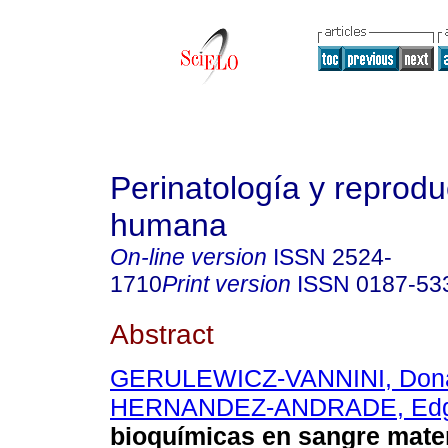
Perinatología y reprodu
humana
On-line version
ISSN
2524-
1710
Print version
ISSN
0187-53
Abstract
GERULEWICZ-VANNINI, Dona
HERNANDEZ-ANDRADE, Edg
bioquímicas en sangre mater