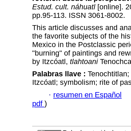
Estud. cult. náhuatl
[online]. 2
pp.95-113. ISSN 3061-8002.
This article discusses and an
the favorite subjects of the his
Mexico in the Postclassic per
"burning" of paintings and rewr
by Itzcóatl,
tlahtoani
Tenochca
Palabras llave :
Tenochtitlan;
Itzcóatl; symbolism; rite of pa
·
resumen en Español
pdf
)