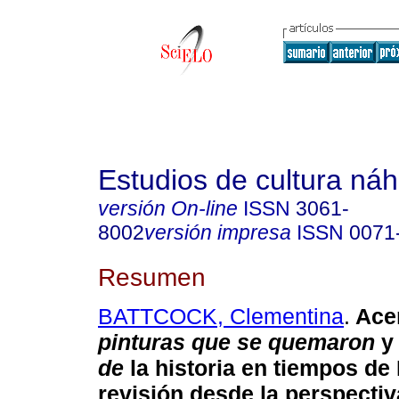
Estudios de cultura náh
versión On-line
ISSN
3061-
8002
versión impresa
ISSN
0071
Resumen
BATTCOCK, Clementina
.
Ace
pinturas que se quemaron
y
de
la historia en tiempos de 
revisión desde la perspecti