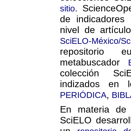
. ScienceOpe
sitio
de indicadores 
nivel de artícul
SciELO-México/S
repositorio
metabuscador
colección Sc
indizados en 
,
PERIÓDICA
BIBL
En materia de 
SciELO desarro
un