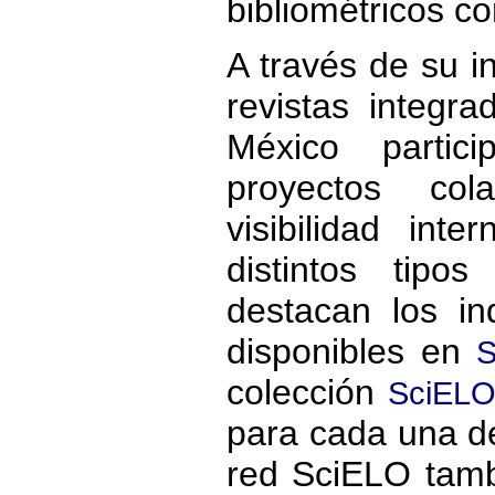
bibliométricos co
A través de su i
revistas integr
México partic
proyectos col
visibilidad int
distintos tipo
destacan los i
disponibles en
S
colección
SciELO
para cada una de 
red SciELO tamb