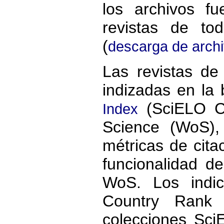
los archivos f
revistas de to
(
descarga de arch
Las revistas de
indizadas en la
(SciELO CI
Index
Science (WoS),
métricas de cita
funcionalidad de
WoS. Los indi
Country Rank 
colecciones Sc