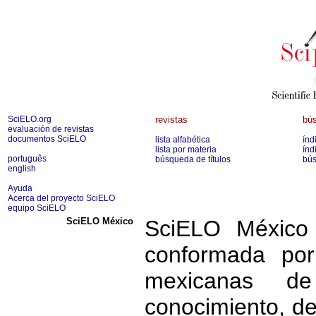
SciELO.org
revistas
bús
evaluación de revistas
documentos SciELO
lista alfabética
índ
lista por materia
índ
português
búsqueda de títulos
bús
english
Ayuda
Acerca del proyecto SciELO
equipo SciELO
SciELO México
SciELO México 
conformada por
mexicanas d
conocimiento, de