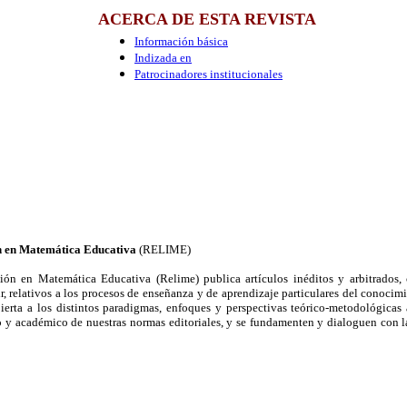
ACERCA DE ESTA REVISTA
Información básica
Indizada en
Patrocinadores institucionales
n en Matemática Educativa
(RELIME)
ón en Matemática Educativa (Relime) publica artículos inéditos y arbitrados, 
r, relativos a los procesos de enseñanza y de aprendizaje particulares del conoci
ierta a los distintos paradigmas, enfoques y perspectivas teórico-metodológicas
o y académico de nuestras normas editoriales, y se fundamenten y dialoguen con l