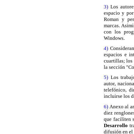
3)
Los autores
espacio y por
Roman y perf
marcas. Asimi
con los prog
Windows.
4)
Considerand
espacios e in
cuartillas; lo
la sección "Co
5)
Los trabajo
autor, nacion
telefónico, d
incluirse los 
6)
Anexo al ar
diez renglone
que faciliten 
Desarrollo
tr
difusión en el