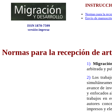
INSTRUCCI
Normas para la rece
Envío de manuscrit
ISSN 1870-7599
versión impresa
Normas para la recepción de art
1)
Migració
arbitrada y pu
2)
Los trabajo
simultáneamen
avance de inve
y enfocados a
trabajos en e
autores conc
impresos y ele