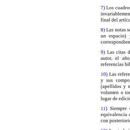
7)
Los cuadros,
invariablemen
final del artí
8)
Las notas se
un espacio) 
correspondien
9)
Las citas d
autor, el añ
referencias bi
10)
Las refere
y sus compon
(apellidos y 
volumen o tom
lugar de edici
11)
Siempre q
equivalencia 
con posteriori