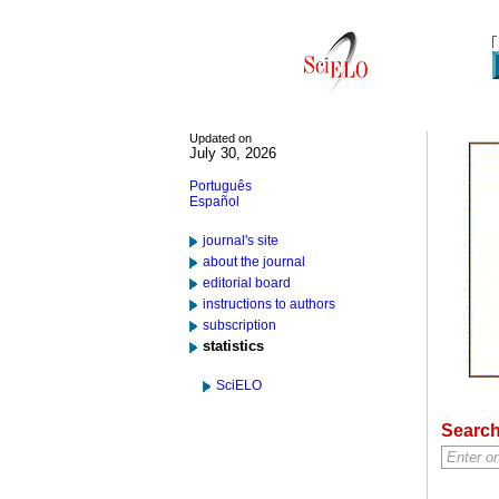
Updated on
July 30, 2026
Português
Español
journal's site
about the journal
editorial board
instructions to authors
subscription
statistics
SciELO
Searc