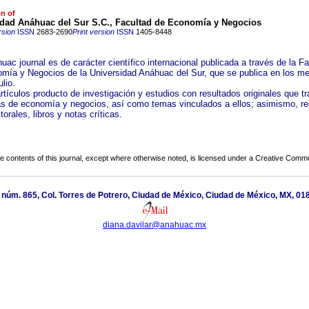
on of
idad Anáhuac del Sur S.C., Facultad de Economía y Negocios
rsion
ISSN
2683-2690
Print version
ISSN
1405-8448
ac journal es de carácter científico internacional publicada a través de la F
mía y Negocios de la Universidad Anáhuac del Sur, que se publica en los m
ulio.
rtículos producto de investigación y estudios con resultados originales que tr
s de economía y negocios, así como temas vinculados a ellos; asimismo, r
torales, libros y notas críticas.
the contents of this journal, except where otherwise noted, is licensed under a
Creative Common
 núm. 865, Col. Torres de Potrero, Ciudad de México, Ciudad de México, MX, 01
diana.davilar@anahuac.mx