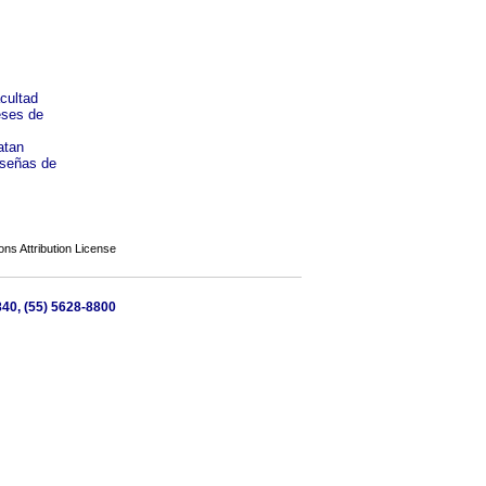
acultad
eses de
atan
eseñas de
s Attribution License
840, (55) 5628-8800