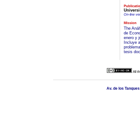
Publicati
Univers
On-line ve
Mission
The Anáhu
de Econo
enero y j
Incluye a
problema
tesis doc
All 
Av. de los Tanques