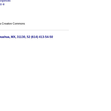
esquisas
o e
a Creative Commons
ihuahua, MX, 31130, 52 (614) 413-54-50