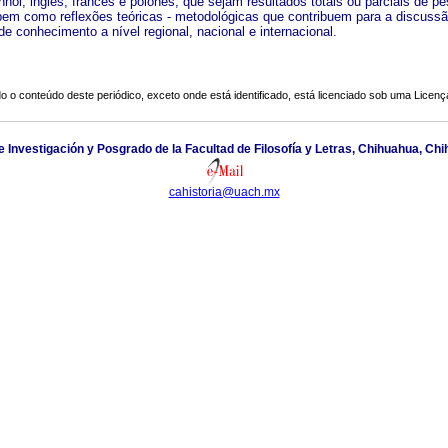
hol, inglês, francês e polonês, que sejam resultados totais ou parciais de p
bem como reflexões teóricas - metodológicas que contribuem para a discussã
de conhecimento a nível regional, nacional e internacional.
o o conteúdo deste periódico, exceto onde está identificado, está licenciado sob uma
Licenç
 Investigación y Posgrado de la Facultad de Filosofía y Letras, Chihuahua, Ch
cahistoria@uach.mx