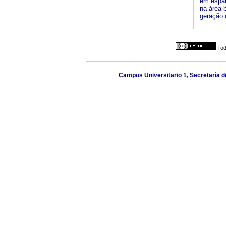
em espan
na área 
geração 
Tod
Campus Universitario 1, Secretaría de