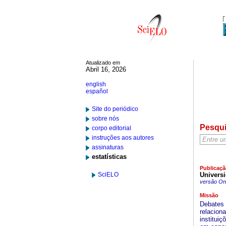
Atualizado em
Abril 16, 2026
english
español
Site do periódico
sobre nós
Pesqu
corpo editorial
instruções aos autores
assinaturas
estatísticas
Publicaçã
SciELO
Universi
versão On-
Missão
Debates 
relacion
institui