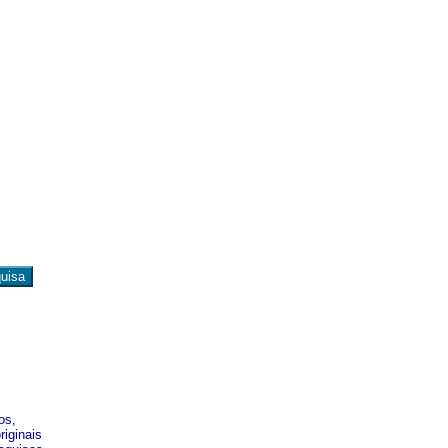
os,
riginais