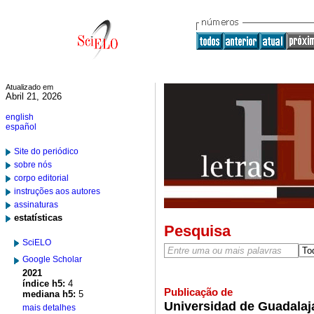
Atualizado em
Abril 21, 2026
english
español
Site do periódico
sobre nós
corpo editorial
instruções aos autores
assinaturas
estatísticas
Pesquisa
SciELO
Google Scholar
2021
índice h5:
4
Publicação de
mediana h5:
5
Universidad de Guadalaja
mais detalhes