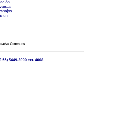
cación
iversas
rabajos
de un
Creative Commons
2 55) 5449-3000 ext. 4008