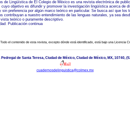
s de Lingüística de El Colegio de México es una revista electrónica de publi
 cuyo objetivo es difundir y promover la investigación lingüística acerca de d
 sin preferencia por algún marco teórico en particular. Se busca así que los t
os contribuyan a nuestro entendimiento de las lenguas naturales, ya sea des
vista teórico o puramente descriptivo.
idad: Publicación continua
Todo el contenido de esta revista, excepto dónde está identificado, está bajo una
Licencia 
. Pedregal de Santa Teresa, Ciudad de México, Ciudad de México, MX, 10740, (5
cuadernosdelinguistica@colmex.mx