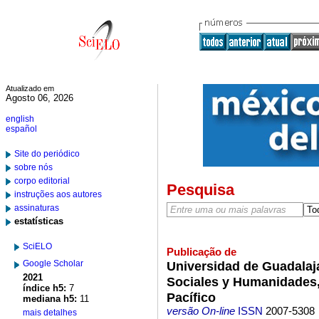
Atualizado em
Agosto 06, 2026
english
español
Site do periódico
sobre nós
corpo editorial
Pesquisa
instruções aos autores
assinaturas
estatísticas
SciELO
Publicação de
Google Scholar
Universidad de Guadalaja
2021
Sociales y Humanidades,
índice h5:
7
Pacífico
mediana h5:
11
versão On-line
ISSN
2007-5308
mais detalhes