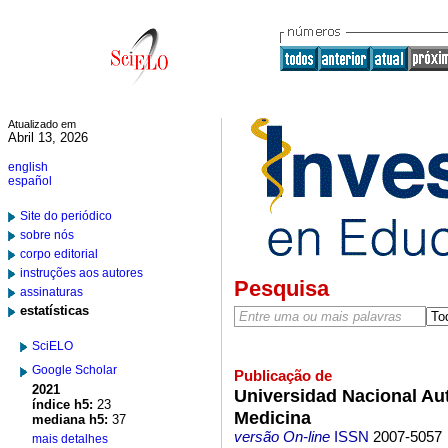
Atualizado em
Abril 13, 2026
english
español
Site do periódico
sobre nós
corpo editorial
instruções aos autores
Pesquisa
assinaturas
estatísticas
SciELO
Google Scholar
Publicação de
2021
Universidad Nacional Au
índice h5:
23
Medicina
mediana h5:
37
versão On-line
ISSN
2007-5057
mais detalhes