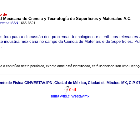
o de
 Mexicana de Ciencia y Tecnología de Superficies y Materiales A.C.
pressa
ISSN
1665-3521
m foro para a discussão dos problemas tecnológicos e científicos relevantes 
e indústria mexicana no campo da Ciência de Materiais e de Superfícies. Pu
l.
o o conteúdo deste periódico, exceto onde está identificado, está licenciado sob uma
Licenç
to de Física CINVESTAV-IPN, Ciudad de México, Ciudad de México, MX, C.P. 07
mlira@fis.cinvestav.mx