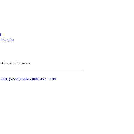
à
blicação
a Creative Commons
300, (52-55) 5061-3800 ext. 6104