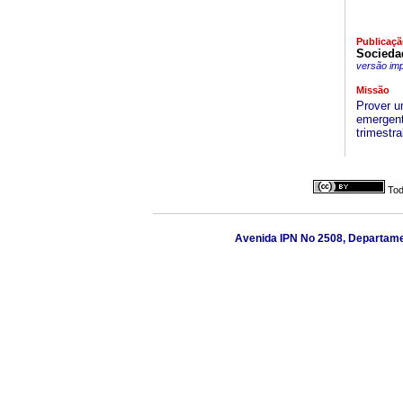
Publicaçã
Sociedad
versão im
Missão
Prover u
emergent
trimestra
Tod
Avenida IPN No 2508, Departamen