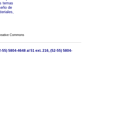
os temas
iseño de
teriales,
Creative Commons
-55) 5804-4648 al 51 ext. 216, (52-55) 5804-