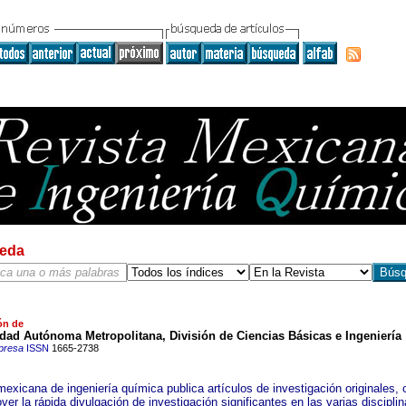
eda
ón de
dad Autónoma Metropolitana, División de Ciencias Básicas e Ingeniería
presa
ISSN
1665-2738
exicana de ingeniería química publica artículos de investigación originales, c
er la rápida divulgación de investigación significantes en las varias discipli