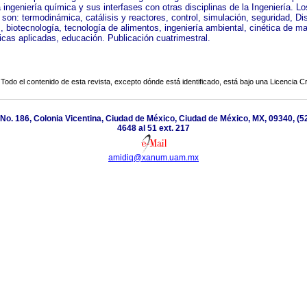
 ingeniería química y sus interfases con otras disciplinas de la Ingeniería. L
 son: termodinámica, catálisis y reactores, control, simulación, seguridad, D
 biotecnología, tecnología de alimentos, ingeniería ambiental, cinética de ma
cas aplicadas, educación. Publicación cuatrimestral.
Todo el contenido de esta revista, excepto dónde está identificado, está bajo una
Licencia 
 No. 186, Colonia Vicentina, Ciudad de México, Ciudad de México, MX, 09340, (52
4648 al 51 ext. 217
amidiq@xanum.uam.mx