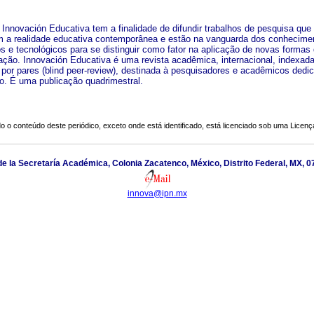
a Innovación Educativa tem a finalidade de difundir trabalhos de pesquisa que
 a realidade educativa contemporânea e estão na vanguarda dos conhecime
cos e tecnológicos para se distinguir como fator na aplicação de novas formas
ção. Innovación Educativa é uma revista acadêmica, internacional, indexada
a por pares (blind peer-review), destinada à pesquisadores e acadêmicos dedi
. É uma publicação quadrimestral.
o o conteúdo deste periódico, exceto onde está identificado, está licenciado sob uma
Licenç
o de la Secretaría Académica, Colonia Zacatenco, México, Distrito Federal, MX, 
innova@ipn.mx