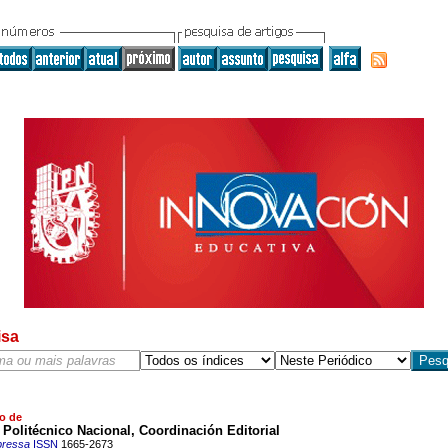
isa
o de
o Politécnico Nacional, Coordinación Editorial
pressa
ISSN
1665-2673