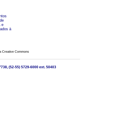
ntos
 de
 e
cados à
a Creative Commons
07738, (52-55) 5729-6000 ext. 50403