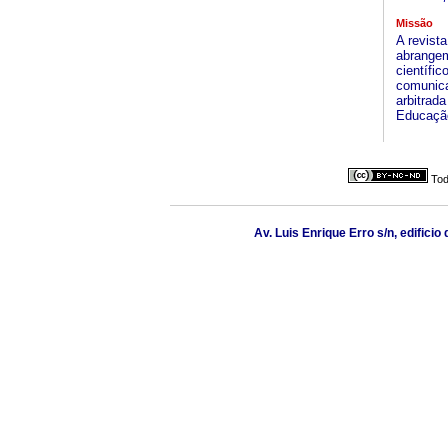
Missão
A revist
abrangem
científi
comunica
arbitrad
Educação
Tod
Av. Luis Enrique Erro s/n, edifici