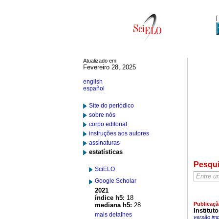
Atualizado em
Fevereiro 28, 2025
english
español
Site do periódico
sobre nós
corpo editorial
instruções aos autores
assinaturas
estatísticas
Pesqu
SciELO
Google Scholar
2021
índice h5:
18
Publicaçã
mediana h5:
28
Institut
mais detalhes
versão im