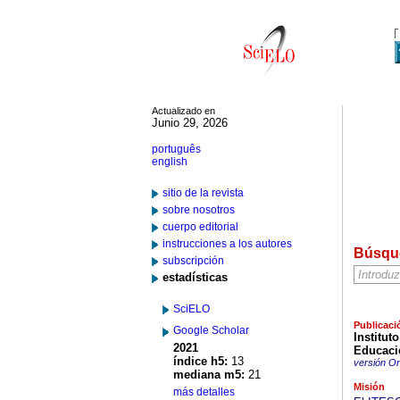
Actualizado en
Junio 29, 2026
português
english
sitio de la revista
sobre nosotros
cuerpo editorial
instrucciones a los autores
Búsqu
subscripción
estadísticas
SciELO
Publicaci
Google Scholar
Institut
2021
Educaci
índice h5:
13
versión On
mediana m5:
21
Misión
más detalles