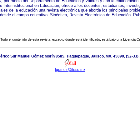
, por medio del Departamento de Educación y Valores y con la colaboración 
o Interinstitucional en Educación, ofrece a los docentes, estudiantes, investi
nales de la educación una revista electrónica que aborda los principales prob
 desde el campo educativo: Sinéctica, Revista Electrónica de Educación. Pub
.
Todo el contenido de esta revista, excepto dónde está identificado, está bajo una
Licencia 
iférico Sur Manuel Gómez Morín 8585, Tlaquepaque, Jalisco, MX, 45090, (52-33)
lgomez@iteso.mx