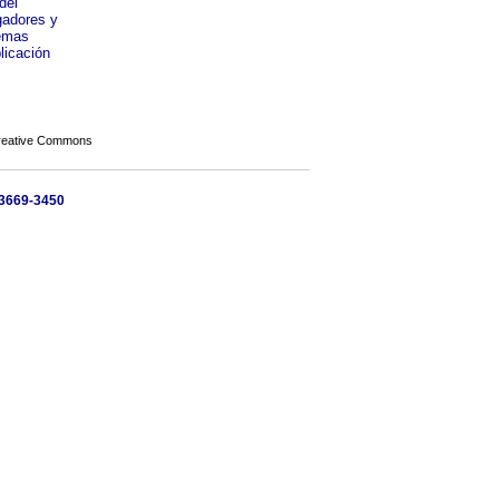
del
gadores y
lemas
licación
Creative Commons
 3669-3450