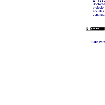
El ITESO
Doctorad
profesio
sociales
continua
Calle Per